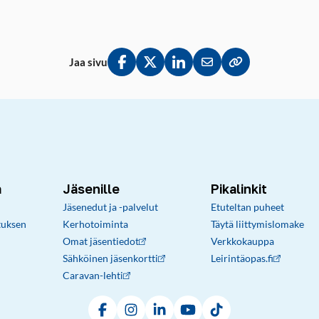
Jaa sivu
Jaa Facebookissa
Jaa Twitterissä
Jaa LinkedInissä
Jaa sähköpostitse
Kopioi linkki lei
a
Jäsenille
Pikalinkit
Jäsenedut ja -palvelut
Etuteltan puheet
tuksen
Kerhotoiminta
Täytä liittymislomake
Omat jäsentiedot
Verkkokauppa
Sähköinen jäsenkortti
Leirintäopas.fi
Caravan-lehti
Facebook
Instagram
LinkedIn
YouTube
TikTok