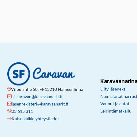
Karavaanarin
Liity jäseneksi
Viipurintie 58, FI-13210 Hämeenlinna
Näin aloitat harras
sf-caravan@karavaanarit.fi
Vaunut ja autot
jasenrekisteri@karavaanarit.fi
Leirintämatkailu
03 615 311
Katso kaikki yhteystiedot