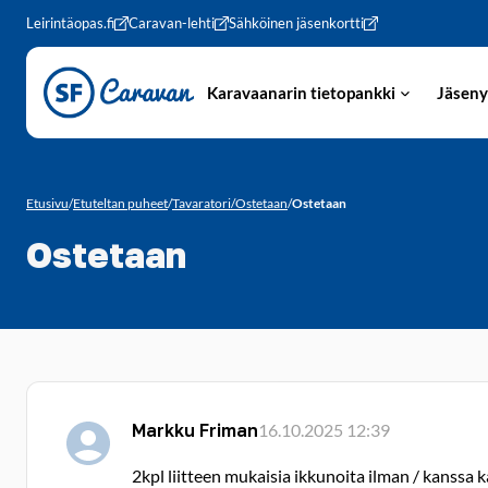
Siirry sivun sisältöön
Leirintäopas.fi
Caravan-lehti
Sähköinen jäsenkortti
Karavaanarin tietopankki
Jäseny
Etusivu
/
Etuteltan puheet
/
Tavaratori/Ostetaan
/
Ostetaan
Ostetaan
Markku Friman
16.10.2025 12:39
2kpl liitteen mukaisia ikkunoita ilman / kanssa k