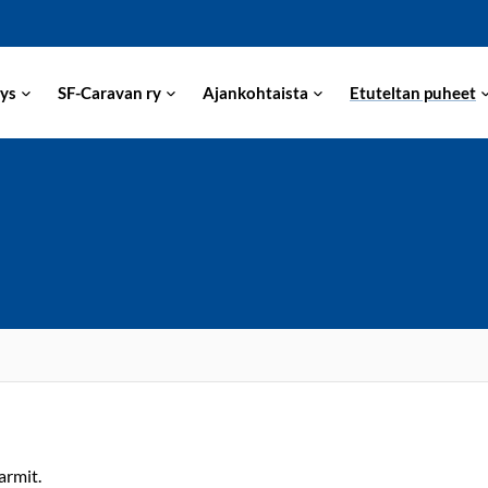
ys
SF-Caravan ry
Ajankohtaista
Etuteltan puheet
armit.