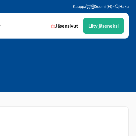
Kauppa
Suomi (FI)
Haku
Jäsensivut
Liity jäseneksi