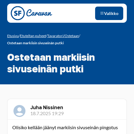
Siirry sivun sisältöön
Valikko
Etusivu
/
Etuteltan puheet
/
Tavaratori/Ostetaan
/
Ostetaan markiisin sivuseinän putki
Ostetaan markiisin
sivuseinän putki
Juha Nissinen
18.7.2025 19:29
Olisiko kellään jäänyt markiisin sivuseinän pingotus