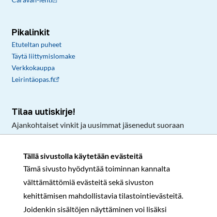
Pikalinkit
Etuteltan puheet
Täytä liittymislomake
Verkkokauppa
Leirintäopas.fi
Tilaa uutiskirje!
Ajankohtaiset vinkit ja uusimmat jäsenedut suoraan
sähköpostiisi.
Tällä sivustolla käytetään evästeitä
Tämä sivusto hyödyntää toiminnan kannalta
Tilaa
välttämättömiä evästeitä sekä sivuston
Facebook
Instagram
LinkedIn
YouTube
TikTok
kehittämisen mahdollistavia tilastointievästeitä.
Joidenkin sisältöjen näyttäminen voi lisäksi