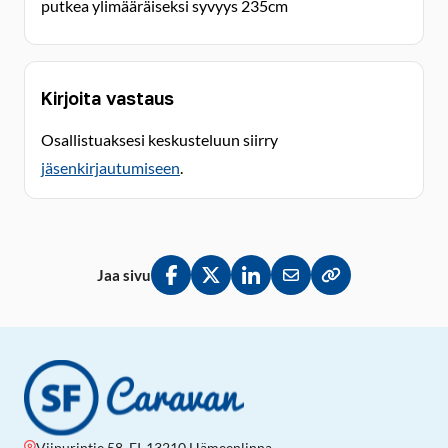
putkea ylimääräiseksi syvyys 235cm
Kirjoita vastaus
Osallistuaksesi keskusteluun siirry
jäsenkirjautumiseen
.
Jaa sivu
Jaa Facebookissa
Jaa Twitterissä
Jaa LinkedInissä
Jaa sähköpostitse
Kopioi linkki lei
Viipurintie 58, FI-13210 Hämeenlinna