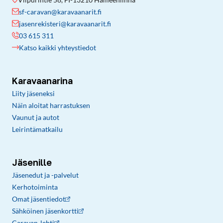
sf-caravan@karavaanarit.fi
jasenrekisteri@karavaanarit.fi
03 615 311
Katso kaikki yhteystiedot
Karavaanarina
Liity jäseneksi
Näin aloitat harrastuksen
Vaunut ja autot
Leirintämatkailu
Jäsenille
Jäsenedut ja -palvelut
Kerhotoiminta
Omat jäsentiedot
Sähköinen jäsenkortti
Caravan-lehti