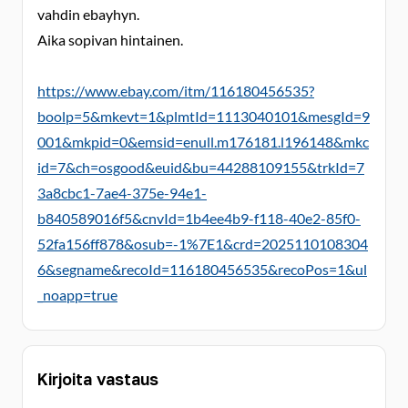
vahdin ebayhyn.
Aika sopivan hintainen.
https://www.ebay.com/itm/116180456535?
boolp=5&mkevt=1&plmtId=1113040101&mesgId=9
001&mkpid=0&emsid=enull.m176181.l196148&mkc
id=7&ch=osgood&euid&bu=44288109155&trkId=7
3a8cbc1-7ae4-375e-94e1-
b840589016f5&cnvId=1b4ee4b9-f118-40e2-85f0-
52fa156ff878&osub=-1%7E1&crd=2025110108304
6&segname&recoId=116180456535&recoPos=1&ul
_noapp=true
Kirjoita vastaus