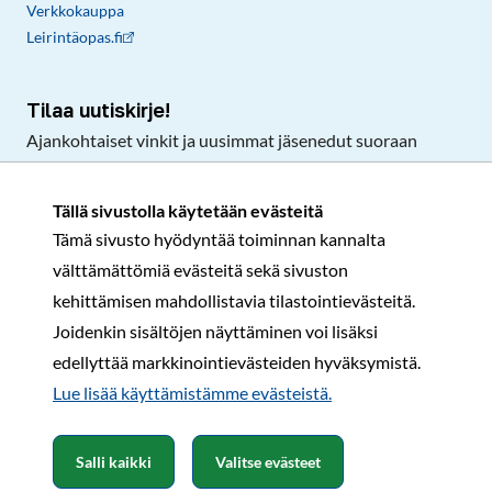
Verkkokauppa
Leirintäopas.fi
Tilaa uutiskirje!
Ajankohtaiset vinkit ja uusimmat jäsenedut suoraan
sähköpostiisi.
Tällä sivustolla käytetään evästeitä
Tämä sivusto hyödyntää toiminnan kannalta
Tilaa
välttämättömiä evästeitä sekä sivuston
Facebook
Instagram
LinkedIn
YouTube
TikTok
kehittämisen mahdollistavia tilastointievästeitä.
Joidenkin sisältöjen näyttäminen voi lisäksi
edellyttää markkinointievästeiden hyväksymistä.
Rekisteri- ja tietosuojaseloste
Sopimusehdot
Lue lisää käyttämistämme evästeistä.​​​​​​
© Karavaanarit 2026
Salli kaikki
Valitse evästeet