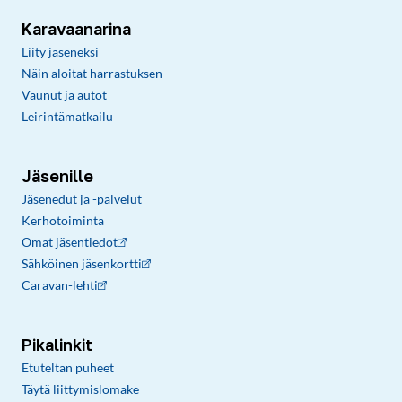
Karavaanarina
Liity jäseneksi
Näin aloitat harrastuksen
Vaunut ja autot
Leirintämatkailu
Jäsenille
Jäsenedut ja -palvelut
Kerhotoiminta
Omat jäsentiedot
Sähköinen jäsenkortti
Caravan-lehti
Pikalinkit
Etuteltan puheet
Täytä liittymislomake