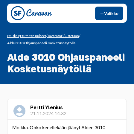
Siirry sivun sisältöön
Valikko
Etusivu
/
Etuteltan puheet
/
Tavaratori/Ostetaan
/
Alde 3010 Ohjauspaneeli Kosketusnäytöllä
Alde 3010 Ohjauspaneeli
Kosketusnäytöllä
Pertti Ylenius
21.11.2024 14:32
Moikka. Onko kenellekään jäänyt Alden 3010