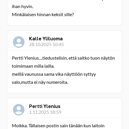
ihan hyvin.
Minkälaisen hinnan keksit sille?
Kalle Yliluoma
28.10.2025 10:45
Pertti Ylenius....tiedustelisin, että saitko tuon näytön
toimimaan milla lailla.
meillä vaunussa sama vika näyttöön syttyy
valo,mutta ei näy numeroita.
Pertti Ylenius
1.11.2025 18:59
Moikka. Tällaisen postin sain tänään kun laitoin