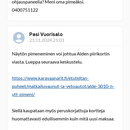
ohjauspaneelia? Meni oma pimeäksi.
0400751122
Pasi Vuorisalo
21.11.2024 21:01
Näytön pimeneminen voi johtua Alden piirikortin
viasta. Lueppa seuraava keskustelu.
https://www.karavaanarit.fi/etuteltan-
puheet/matkailuvaunut-ja-vetoautot/alde-3010-n-
ytt-pimeni/
Siellä kaupataan myös peruskorjattuja kortteja
huomattavasti edullisemmin kuin mitä uusi maksaa.