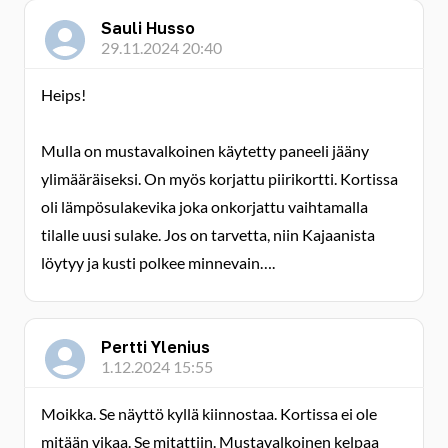
Sauli Husso
29.11.2024 20:40
Heips!
Mulla on mustavalkoinen käytetty paneeli jääny
ylimääräiseksi. On myös korjattu piirikortti. Kortissa
oli lämpösulakevika joka onkorjattu vaihtamalla
tilalle uusi sulake. Jos on tarvetta, niin Kajaanista
löytyy ja kusti polkee minnevain….
Pertti Ylenius
1.12.2024 15:55
Moikka. Se näyttö kyllä kiinnostaa. Kortissa ei ole
mitään vikaa. Se mitattiin. Mustavalkoinen kelpaa