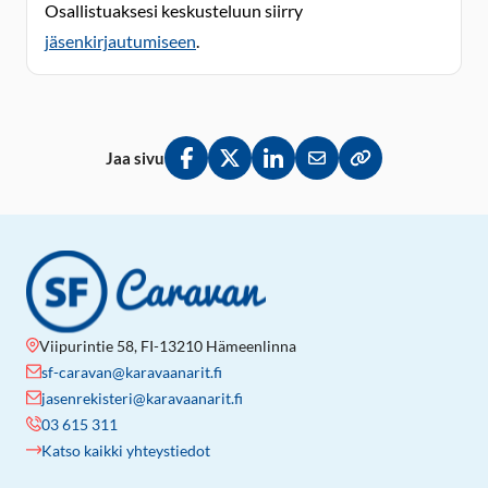
Osallistuaksesi keskusteluun siirry
jäsenkirjautumiseen
.
Jaa sivu
Jaa Facebookissa
Jaa Twitterissä
Jaa LinkedInissä
Jaa sähköpostitse
Kopioi linkki lei
Viipurintie 58, FI-13210 Hämeenlinna
sf-caravan@karavaanarit.fi
jasenrekisteri@karavaanarit.fi
03 615 311
Katso kaikki yhteystiedot