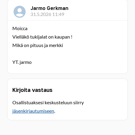
Jarmo Gerkman
31.5.2026 11:49
Moicca
Vielläkö tukijalat on kaupan !
Mikä on pituus ja merkki
YT. jarmo
Kirjoita vastaus
Osallistuaksesi keskusteluun siirry
jäsenkirjautumiseen
.