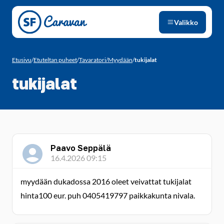
Siirry sivun sisältöön
Valikko
Etusivu
/
Etuteltan puheet
/
Tavaratori/Myydään
/
tukijalat
tukijalat
Paavo Seppälä
16.4.2026 09:15
myydään dukadossa 2016 oleet veivattat tukijalat
hinta100 eur. puh 0405419797 paikkakunta nivala.