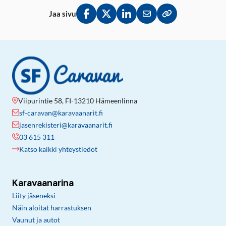
Jaa sivu
Jaa Facebookissa
Jaa Twitterissä
Jaa LinkedInissä
Jaa sähköpostitse
Kopioi linkki lei
Viipurintie 58, FI-13210 Hämeenlinna
sf-caravan@karavaanarit.fi
jasenrekisteri@karavaanarit.fi
03 615 311
Katso kaikki yhteystiedot
Karavaanarina
Liity jäseneksi
Näin aloitat harrastuksen
Vaunut ja autot