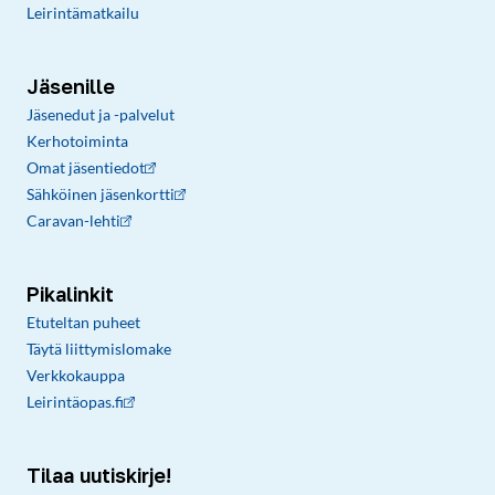
Leirintämatkailu
Jäsenille
Jäsenedut ja -palvelut
Kerhotoiminta
Omat jäsentiedot
Sähköinen jäsenkortti
Caravan-lehti
Pikalinkit
Etuteltan puheet
Täytä liittymislomake
Verkkokauppa
Leirintäopas.fi
Tilaa uutiskirje!