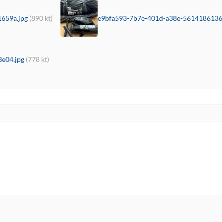
659a.jpg
(890 kt)
e9bfa593-7b7e-401d-a38e-5614186136
8e04.jpg
(778 kt)