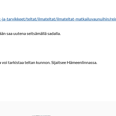
-ja-tarvikkeet/teltat/ilmateltat/ilmateltat-matkailuvaunuihin/re
än saa uutena seitsämällä sadalla.
a voi tarkistaa teltan kunnon. Sijaitsee Hämeenlinnassa.