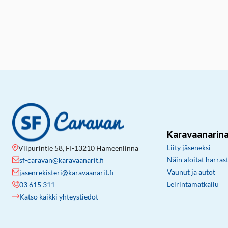
Karavaanarin
Liity jäseneksi
Viipurintie 58, FI-13210 Hämeenlinna
Näin aloitat harras
sf-caravan@karavaanarit.fi
Vaunut ja autot
jasenrekisteri@karavaanarit.fi
Leirintämatkailu
03 615 311
Katso kaikki yhteystiedot