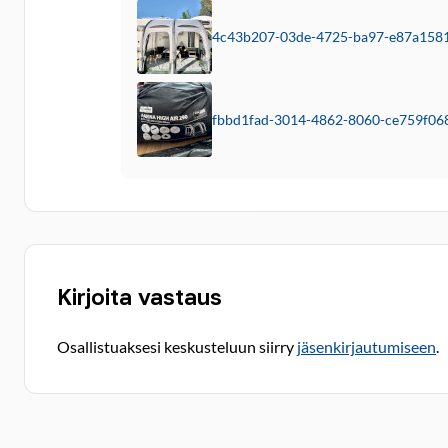
4c43b207-03de-4725-ba97-e87a1581
fbbd1fad-3014-4862-8060-ce759f06
Kirjoita vastaus
Osallistuaksesi keskusteluun siirry
jäsenkirjautumiseen
.