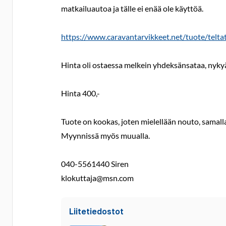
matkailuautoa ja tälle ei enää ole käyttöä.
https://www.caravantarvikkeet.net/tuote/teltat
Hinta oli ostaessa melkein yhdeksänsataa, nykyä
Hinta 400,-
Tuote on kookas, joten mielellään nouto, samall
Myynnissä myös muualla.
040-5561440 Siren
klokuttaja@msn.com
Liitetiedostot