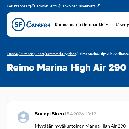
Siirry sivun sisältöön
Leirintäopas.fi
Caravan-lehti
Sähköinen jäsenkortti
Karavaanarin tietopankki
Jäseny
Etusivu
/
Etuteltan puheet
/
Tavaratori/Myydään
/
Reimo Marina High Air 290 ilmate
Reimo Marina High Air 290 
Snoopi Siren
15.4.2026 13:12
Myydään hyväkuntoinen Marina High Air 290 iltat