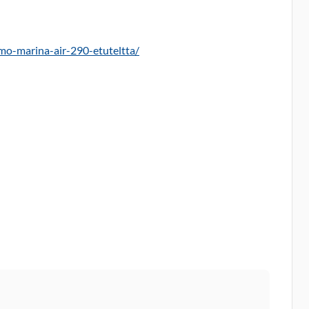
imo-marina-air-290-etuteltta/