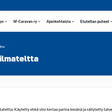
ys
SF-Caravan ry
Ajankohtaista
Etuteltan puheet
ltta
ilmateltta
eltta. Käytetty ehkä viisi kertaa parina kesänä ja säilytetty talv