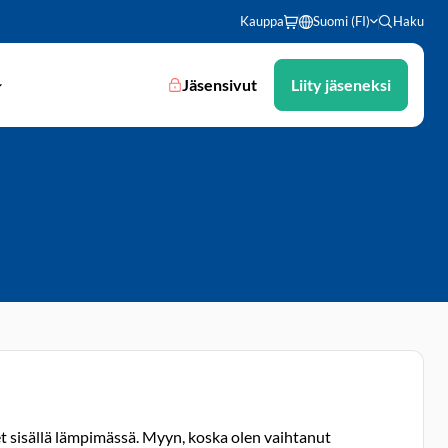
Kauppa
Suomi (FI)
Haku
Jäsensivut
Liity jäseneksi
et sisällä lämpimässä. Myyn, koska olen vaihtanut