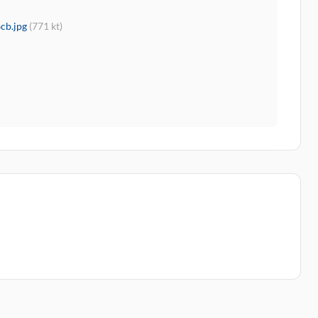
cb.jpg
(771 kt)