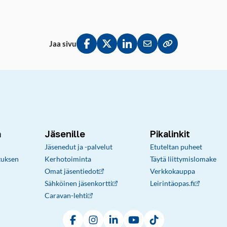
Jaa sivu
Jaa Facebookissa
Jaa Twitterissä
Jaa LinkedInissä
Jaa sähköpostitse
Kopioi linkki lei
a
Jäsenille
Pikalinkit
Jäsenedut ja -palvelut
Etuteltan puheet
tuksen
Kerhotoiminta
Täytä liittymislomake
Omat jäsentiedot
Verkkokauppa
Sähköinen jäsenkortti
Leirintäopas.fi
Caravan-lehti
Facebook
Instagram
LinkedIn
YouTube
TikTok