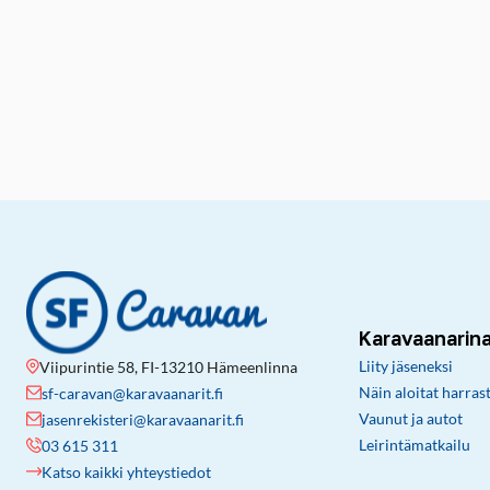
Karavaanarin
Liity jäseneksi
Viipurintie 58, FI-13210 Hämeenlinna
Näin aloitat harras
sf-caravan@karavaanarit.fi
Vaunut ja autot
jasenrekisteri@karavaanarit.fi
Leirintämatkailu
03 615 311
Katso kaikki yhteystiedot