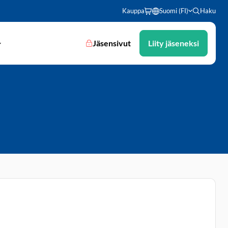
Kauppa
Suomi (FI)
Haku
Jäsensivut
Liity jäseneksi