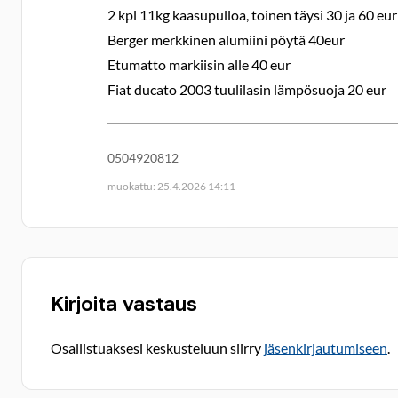
2 kpl 11kg kaasupulloa, toinen täysi 30 ja 60 eur
Berger merkkinen alumiini pöytä 40eur
Etumatto markiisin alle 40 eur
Fiat ducato 2003 tuulilasin lämpösuoja 20 eur
0504920812
muokattu: 25.4.2026 14:11
Kirjoita vastaus
Osallistuaksesi keskusteluun siirry
jäsenkirjautumiseen
.