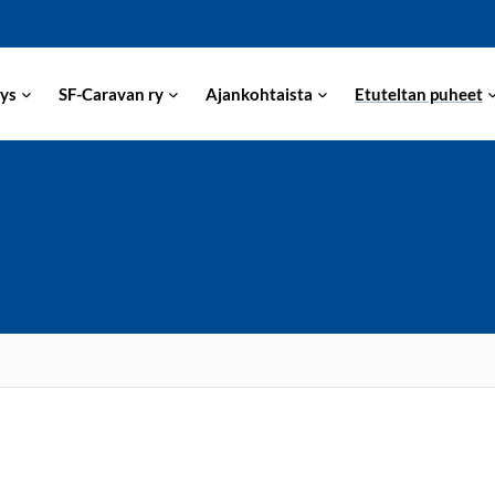
ys
SF-Caravan ry
Ajankohtaista
Etuteltan puheet