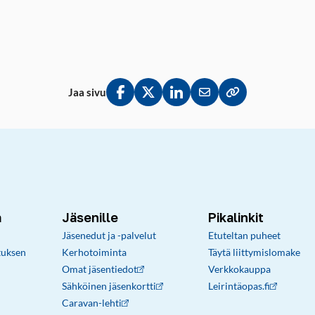
Jaa sivu
Jaa Facebookissa
Jaa Twitterissä
Jaa LinkedInissä
Jaa sähköpostitse
Kopioi linkki lei
a
Jäsenille
Pikalinkit
Jäsenedut ja -palvelut
Etuteltan puheet
tuksen
Kerhotoiminta
Täytä liittymislomake
Omat jäsentiedot
Verkkokauppa
Sähköinen jäsenkortti
Leirintäopas.fi
Caravan-lehti