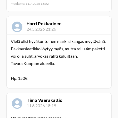
muokattu: 11.7.2026 18:52
Harri Pekkarinen
24.5.2026 21:26
Vielä olisi hyväkuntoinen markiisikangas myytävänä.
Pakkauslaatikko löytyy myös, mutta reilu 4m paketti
voi olla suht. arvokas rahti kuluiltaan.
Tavara Kuopion alueella.
Hp. 150€
Timo Vaarakallio
11.6.2026 18:19
Onko markiisi vielä vapaana...?