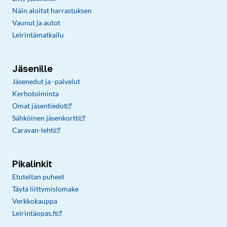
Näin aloitat harrastuksen
Vaunut ja autot
Leirintämatkailu
Jäsenille
Jäsenedut ja -palvelut
Kerhotoiminta
Omat jäsentiedot
Sähköinen jäsenkortti
Caravan-lehti
Pikalinkit
Etuteltan puheet
Täytä liittymislomake
Verkkokauppa
Leirintäopas.fi