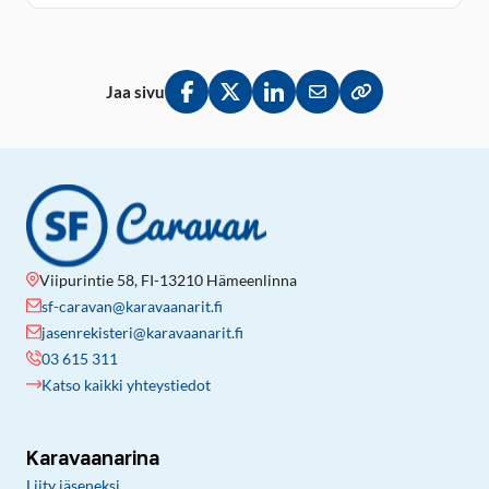
Jaa sivu
Jaa Facebookissa
Jaa Twitterissä
Jaa LinkedInissä
Jaa sähköpostitse
Kopioi linkki lei
Viipurintie 58, FI-13210 Hämeenlinna
sf-caravan@karavaanarit.fi
jasenrekisteri@karavaanarit.fi
03 615 311
Katso kaikki yhteystiedot
Karavaanarina
Liity jäseneksi