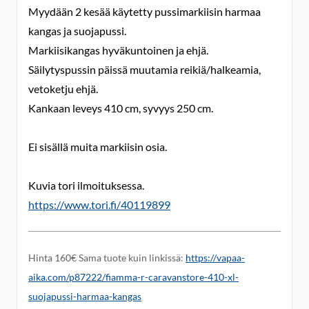
Myydään 2 kesää käytetty pussimarkiisin harmaa
kangas ja suojapussi.
Markiisikangas hyväkuntoinen ja ehjä.
Säilytyspussin päissä muutamia reikiä/halkeamia,
vetoketju ehjä.
Kankaan leveys 410 cm, syvyys 250 cm.
Ei sisällä muita markiisin osia.
Kuvia tori ilmoituksessa.
https://www.tori.fi/40119899
Hinta 160€ Sama tuote kuin linkissä:
https://vapaa-
aika.com/p87222/fiamma-r-caravanstore-410-xl-
suojapussi-harmaa-kangas