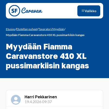
Siirry sivun sisältöön
Valikko
Etusivu
/
Etuteltan puheet
/
Tavaratori/Myydään
/
Myydään Fiamma Caravanstore 410 XL pussimarkiisin kangas
Myydään Fiamma
Caravanstore 410 XL
pussimarkiisin kangas
Harri Pekkarinen
19.4.2026 09:37