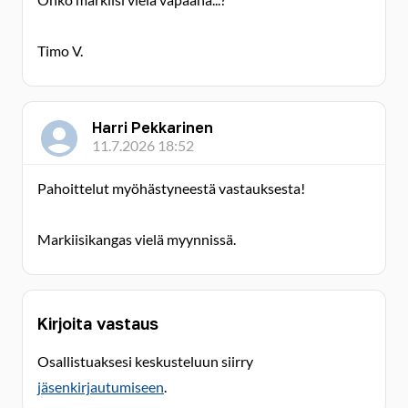
Timo V.
Harri Pekkarinen
11.7.2026 18:52
Pahoittelut myöhästyneestä vastauksesta!
Markiisikangas vielä myynnissä.
Kirjoita vastaus
Osallistuaksesi keskusteluun siirry
jäsenkirjautumiseen
.