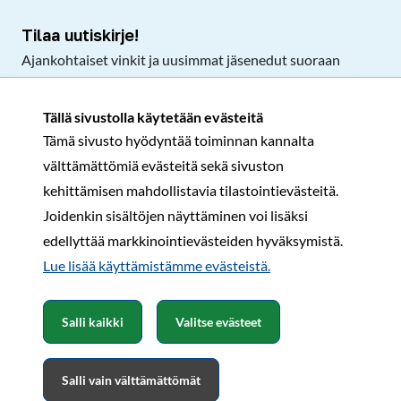
Tilaa uutiskirje!
Ajankohtaiset vinkit ja uusimmat jäsenedut suoraan
sähköpostiisi.
Tällä sivustolla käytetään evästeitä
Tämä sivusto hyödyntää toiminnan kannalta
Tilaa
välttämättömiä evästeitä sekä sivuston
Facebook
Instagram
LinkedIn
YouTube
TikTok
kehittämisen mahdollistavia tilastointievästeitä.
Joidenkin sisältöjen näyttäminen voi lisäksi
edellyttää markkinointievästeiden hyväksymistä.
Rekisteri- ja tietosuojaseloste
Sopimusehdot
Lue lisää käyttämistämme evästeistä.​​​​​​
© Karavaanarit 2026
Salli kaikki
Valitse evästeet
Salli vain välttämättömät