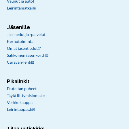
Vaunut ja autot
Leirintämatkailu
Jäsenille
Jäsenedut ja -palvelut
Kerhotoiminta
Omat jäsentiedot
Sähköinen jäsenkortti
Caravan-lehti
Pikalinkit
Etuteltan puheet
Täytä liittymislomake
Verkkokauppa
Leirintäopas.fi
Tilaa uutiskirje!