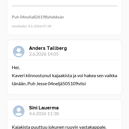
Puh 04nolla826198yhdeksän
muokattu: 4.6.2026 07:28
Anders Tallberg
2.6.2026 14:05
Hei,
Kaveri kiinnostunut kajaakista ja voi hakea sen vaikka
tänään, Puh Jesse 04neljä505109viisi
Sini Lauerma
4.6.2026 11:38
Kajakista puuttuu jokunen ruuvin vastakappale.