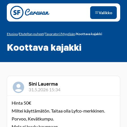
Siirry sivun sisältöön
Valikko
Etusivu
/
Etuteltan puheet
/
Tavaratori/Myydään
/
Koottava kajakki
Koottava kajakki
Sini Lauerma
31.5.2026 15:34
Hinta 50€
Miltei käyttämätön. Taitaa olla Lyfco-merkkinen.
Porvoo, Kevätkumpu.
Mela ei kuulu kauppaan.