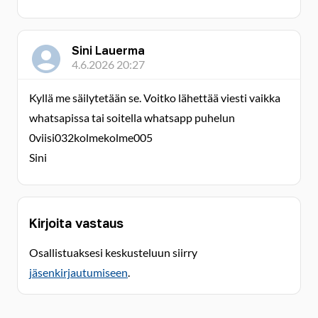
Sini Lauerma
4.6.2026 20:27
Kyllä me säilytetään se. Voitko lähettää viesti vaikka
whatsapissa tai soitella whatsapp puhelun
0viisi032kolmekolme005
Sini
Kirjoita vastaus
Osallistuaksesi keskusteluun siirry
jäsenkirjautumiseen
.