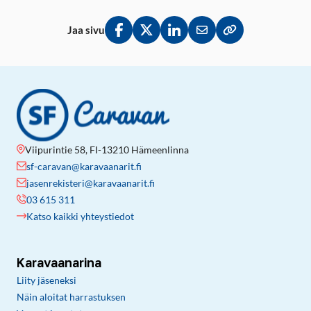
Jaa sivu
Jaa Facebookissa
Jaa Twitterissä
Jaa LinkedInissä
Jaa sähköpostitse
Kopioi linkki lei
Viipurintie 58, FI-13210 Hämeenlinna
sf-caravan@karavaanarit.fi
jasenrekisteri@karavaanarit.fi
03 615 311
Katso kaikki yhteystiedot
Karavaanarina
Liity jäseneksi
Näin aloitat harrastuksen