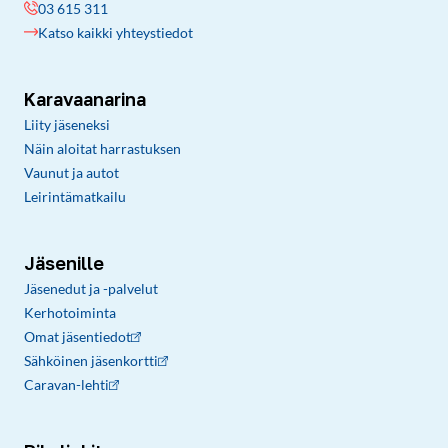
03 615 311
Katso kaikki yhteystiedot
Karavaanarina
Liity jäseneksi
Näin aloitat harrastuksen
Vaunut ja autot
Leirintämatkailu
Jäsenille
Jäsenedut ja -palvelut
Kerhotoiminta
Omat jäsentiedot
Sähköinen jäsenkortti
Caravan-lehti