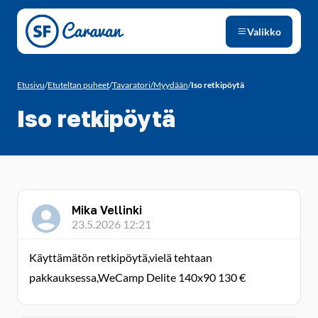
Siirry sivun sisältöön
Valikko
Etusivu
/
Etuteltan puheet
/
Tavaratori/Myydään
/
Iso retkipöytä
Iso retkipöytä
Mika Vellinki
23.5.2026 12:21
Käyttämätön retkipöytä,vielä tehtaan
pakkauksessa,WeCamp Delite 140x90 130 €