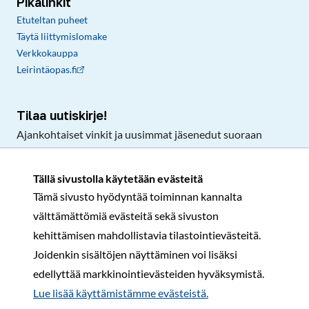
Pikalinkit
Etuteltan puheet
Täytä liittymislomake
Verkkokauppa
Leirintäopas.fi
Tilaa uutiskirje!
Ajankohtaiset vinkit ja uusimmat jäsenedut suoraan
sähköpostiisi.
Tällä sivustolla käytetään evästeitä
Tämä sivusto hyödyntää toiminnan kannalta
Tilaa
välttämättömiä evästeitä sekä sivuston
Facebook
Instagram
LinkedIn
YouTube
TikTok
kehittämisen mahdollistavia tilastointievästeitä.
Joidenkin sisältöjen näyttäminen voi lisäksi
edellyttää markkinointievästeiden hyväksymistä.
Rekisteri- ja tietosuojaseloste
Sopimusehdot
Lue lisää käyttämistämme evästeistä.​​​​​​