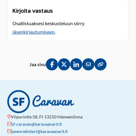
Kirjoita vastaus
Osallistuaksesi keskusteluun siirry
jäsenkirjautumiseen
.
Jaa sivu
Jaa Facebookissa
Jaa Twitterissä
Jaa LinkedInissä
Jaa sähköpostitse
Kopioi linkki lei
Viipurintie 58, FI-13210 Hämeenlinna
sf-caravan@karavaanarit.fi
jasenrekisteri@karavaanarit.fi