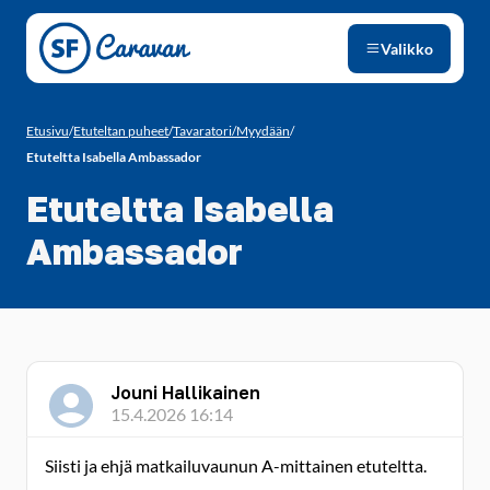
Siirry sivun sisältöön
Valikko
Etusivu
/
Etuteltan puheet
/
Tavaratori/Myydään
/
Etuteltta Isabella Ambassador
Etuteltta Isabella
Ambassador
Jouni Hallikainen
15.4.2026 16:14
Siisti ja ehjä matkailuvaunun A-mittainen etuteltta.