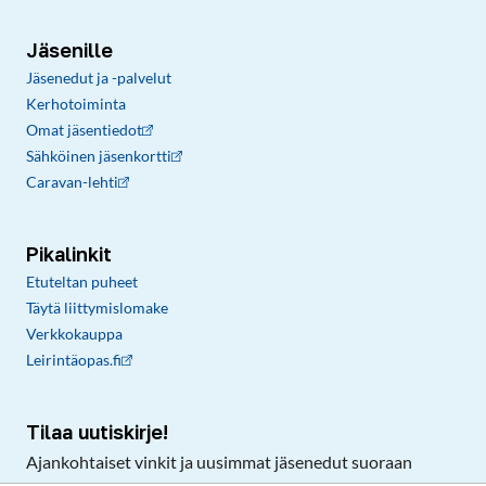
Jäsenille
Jäsenedut ja -palvelut
Kerhotoiminta
Omat jäsentiedot
Sähköinen jäsenkortti
Caravan-lehti
Pikalinkit
Etuteltan puheet
Täytä liittymislomake
Verkkokauppa
Leirintäopas.fi
Tilaa uutiskirje!
Ajankohtaiset vinkit ja uusimmat jäsenedut suoraan