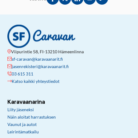
Jaa Facebookissa
Jaa Twitterissä
Jaa LinkedInissä
Jaa sähköpostitse
Kopioi linkki lei
Viipurintie 58, FI-13210 Hämeenlinna
sf-caravan@karavaanarit.fi
jasenrekisteri@karavaanarit.fi
03 615 311
Katso kaikki yhteystiedot
Karavaanarina
Liity jäseneksi
Näin aloitat harrastuksen
Vaunut ja autot
Leirintämatkailu