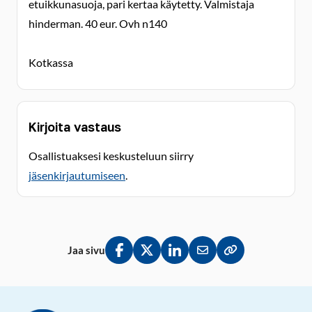
etuikkunasuoja, pari kertaa käytetty. Valmistaja
hinderman. 40 eur. Ovh n140
Kotkassa
Kirjoita vastaus
Osallistuaksesi keskusteluun siirry
jäsenkirjautumiseen
.
Jaa sivu
Jaa Facebookissa
Jaa Twitterissä
Jaa LinkedInissä
Jaa sähköpostitse
Kopioi linkki lei