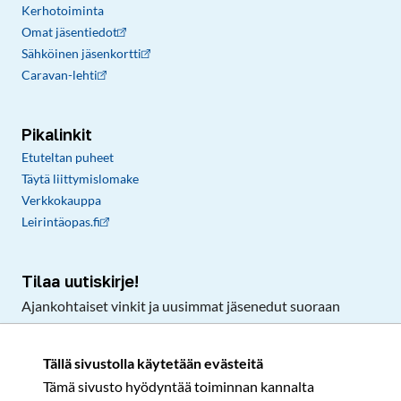
Kerhotoiminta
Omat jäsentiedot
Sähköinen jäsenkortti
Caravan-lehti
Pikalinkit
Etuteltan puheet
Täytä liittymislomake
Verkkokauppa
Leirintäopas.fi
Tilaa uutiskirje!
Ajankohtaiset vinkit ja uusimmat jäsenedut suoraan
sähköpostiisi.
Tällä sivustolla käytetään evästeitä
Tämä sivusto hyödyntää toiminnan kannalta
Tilaa