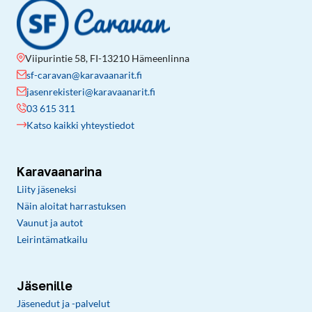
Viipurintie 58, FI-13210 Hämeenlinna
sf-caravan@karavaanarit.fi
jasenrekisteri@karavaanarit.fi
03 615 311
Katso kaikki yhteystiedot
Karavaanarina
Liity jäseneksi
Näin aloitat harrastuksen
Vaunut ja autot
Leirintämatkailu
Jäsenille
Jäsenedut ja -palvelut