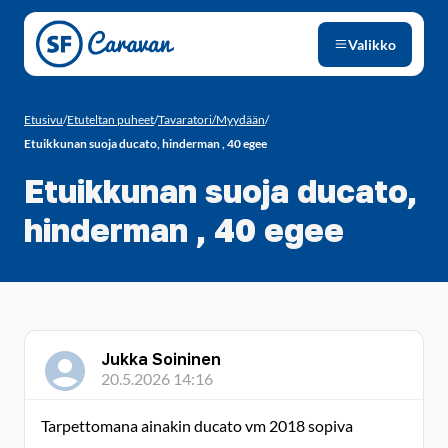
Siirry sivun sisältöön
Valikko
Etusivu
/
Etuteltan puheet
/
Tavaratori/Myydään
/
Etuikkunan suoja ducato, hinderman , 40 egee
Etuikkunan suoja ducato,
hinderman , 40 egee
Jukka Soininen
20.5.2026 14:16
Tarpettomana ainakin ducato vm 2018 sopiva