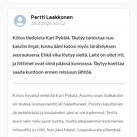
Pertti Laakkonen
28.3.2026 10:12
Kiitos tiedoista Kari Pykälä. Täytyy tarkistaa nuo
kaiutin linjat, koska ääni katosi myös tärähdyksen
seurauksena. Ehkä vika löytyy sieltä. Laite on ollut irti,
ja liittimet ovat siinä päässä kunnossa. Täytyy koettaa
saada kuntoon ennen reissuun lähtöä.
Kiitos hyvästä vinkistä Kari Pykälä. Asunto osan lisäkaiutin
oli mykkä, komponentit oli hapettuneet. Poistin kaiuttimen
järjestelmästä ja toistaiseksi ääni ei ole kadonnut. Testiä
tosin vain reilu puoli tuntia, mutta aikaisemmin kymmenen
minuuttia jo riitti, kun ääni häipyi. Loppukuusta pitempää