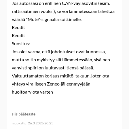
Jos autossasi on erillinen CAN-väyläsovitin (esim.
rattisäätimien vuoksi), se voi lämmetessään lähettää
väärää "Mute"-signaalia soittimelle.
Reddit
Reddit
Suositus:
Jos olet varma, että johdotukset ovat kunnossa,
mutta soitin mykistyy silti lämmetessään, sisäinen
vahvistinpiiri on luultavasti tiensä päässä.
Valtuuttamaton korjaus mitätöi takuun, joten ota
yhteys viralliseen Zenec-jälleenmyyjään
huoltoarviota varten
siis pääteaste
muokattu: 26.3.2026 20:25