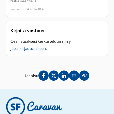
testiä maantiellä.
muokattu: 9.4.2026 10:48
Kirjoita vastaus
Osallistuaksesi keskusteluun siirry
jäsenkirjautumiseen
.
Jaa sivu
Jaa Facebookissa
Jaa Twitterissä
Jaa LinkedInissä
Jaa sähköpostitse
Kopioi linkki lei