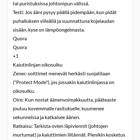
tai puristuksissa johtonipun välissä.
Testi: Jos ääni pysyy päällä pidempään, kun pidät
puhalluksen viileällä ja suunnattuna kojelaudan
sisään, kyse on lämpöongelmasta.
Quora
Quora
+1
Kaiutinlinjan oikosulku
Zenec-soittimet menevät herkästi suojatilaan
("Protect Mode"), jos jossakin kaiutinlinjassa on
oikosulku.
Oire: Kun nostat äänenvoimakkuutta, pääteaste
joutuu kovemmalle rasitukselle, kuumenee
sekunneissa ja katkaisee äänen.
Ratkaisu: Tarkista ovien läpiviennit (johtojen
murtumat) ja kaiuttimien liitännät. Pienikin kosketus