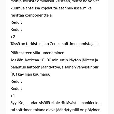
monipuolisista ominaisuuksistaan, mutta ne voivat
kuumua ahtaissa kojelauta-asennuksissa, mikä
rasittaa komponentteja.
Reddit
Reddit
+2
Tässä on tarkistuslista Zenec-soittimen omistajalle:
Pääteasteen ylikuumeneminen
Jos ääni katkeaa 10–30 minuutin käytön jälkeen ja
palautuu laitteen jäähdyttyä, sisäinen vahvistinpiiri
(IC) käy liian kuumana.
Reddit
Reddit
+1
Syy: Kojelaudan sisällä ei ole riittävästi ilmankiertoa,
tai soittimen takana oleva jäähdytyssiili on pölyinen