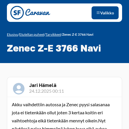
Siirry sivun sisältöön
Valikko
Etusivu
/
Etuteltan puheet
/
Tarvikkeet
/
Zenec Z-E 3766 Navi
Zenec Z-E 3766 Navi
Jari Hämelä
24.12.2025 00:11
Akku vaihdettiin autossa ja Zenec pyysi salasanaa
jota ei tietenkään ollut joten 3 kertaa koitin eri
vaihtoehtoja eikä tietenkään mennyt oikein.Nyt
näytössä palaa himmeänä lukon kuva eikä aukea