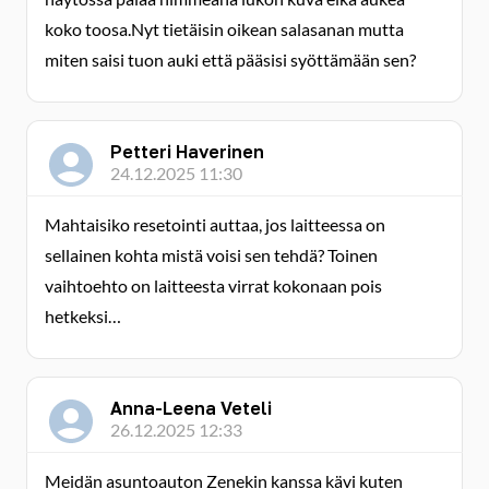
koko toosa.Nyt tietäisin oikean salasanan mutta
miten saisi tuon auki että pääsisi syöttämään sen?
Petteri Haverinen
24.12.2025 11:30
Mahtaisiko resetointi auttaa, jos laitteessa on
sellainen kohta mistä voisi sen tehdä? Toinen
vaihtoehto on laitteesta virrat kokonaan pois
hetkeksi…
Anna-Leena Veteli
26.12.2025 12:33
Meidän asuntoauton Zenekin kanssa kävi kuten