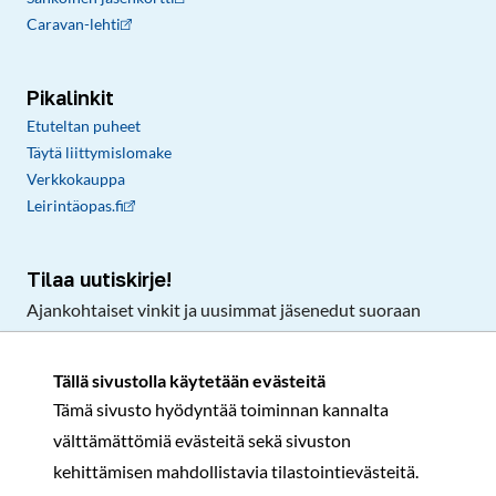
Caravan-lehti
Pikalinkit
Etuteltan puheet
Täytä liittymislomake
Verkkokauppa
Leirintäopas.fi
Tilaa uutiskirje!
Ajankohtaiset vinkit ja uusimmat jäsenedut suoraan
sähköpostiisi.
Tällä sivustolla käytetään evästeitä
Tämä sivusto hyödyntää toiminnan kannalta
Tilaa
välttämättömiä evästeitä sekä sivuston
Facebook
Instagram
LinkedIn
YouTube
TikTok
kehittämisen mahdollistavia tilastointievästeitä.