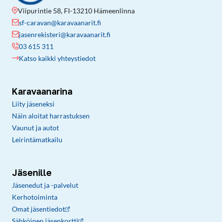
Viipurintie 58, FI-13210 Hämeenlinna
sf-caravan@karavaanarit.fi
jasenrekisteri@karavaanarit.fi
03 615 311
Katso kaikki yhteystiedot
Karavaanarina
Liity jäseneksi
Näin aloitat harrastuksen
Vaunut ja autot
Leirintämatkailu
Jäsenille
Jäsenedut ja -palvelut
Kerhotoiminta
Omat jäsentiedot
Sähköinen jäsenkortti