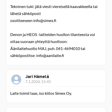
Tekninen tuki: jätä viesti viereisellä kaavakkeella tai
lähetä sähköposti
osoitteeseen info@simex.fi
Denon ja HEOS -laitteiden huollon tilanteesta voi
ottaa suoraan yhteyttä huoltoon:
Äänilaitehuolto MAJ, puh. 041-4694010 tai
sähköpostitse: info@aanilaite.fi
Jari Hämelä
7.1.2026 15:45
Laite toimii taas, iso kiitos Simex Oy.