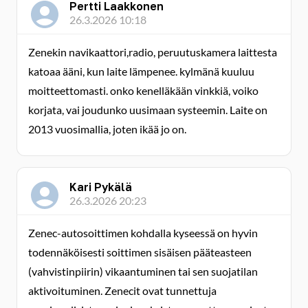
Pertti Laakkonen
26.3.2026 10:18
Zenekin navikaattori,radio, peruutuskamera laittesta
katoaa ääni, kun laite lämpenee. kylmänä kuuluu
moitteettomasti. onko kenelläkään vinkkiä, voiko
korjata, vai joudunko uusimaan systeemin. Laite on
2013 vuosimallia, joten ikää jo on.
Kari Pykälä
26.3.2026 20:23
Zenec-autosoittimen kohdalla kyseessä on hyvin
todennäköisesti soittimen sisäisen pääteasteen
(vahvistinpiirin) vikaantuminen tai sen suojatilan
aktivoituminen. Zenecit ovat tunnettuja