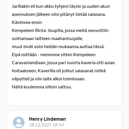
Jarillakin eli kun akku tyhjeni täysin ja uuden akun
asennuksen jälkeen olisi pitänyt tietää salasana.
Kävimme ensin
Kempeleen Rinta-Joupilla, jossa meitä neuvottiin
soittamaan laitteen maahantuojalle,
muut eivät voisi heidän mukaansa auttaa tässä.
Eipä mittään - menimme sitten Kempeleen
Caravanlandiaan, jossa pari nuorta kaveria otti asian
hoitaakseen. Kaverilla oli jotkut salasanat mitkä
näpytteli ja niin laite alkoi toimimaan.
Näitä kuulemma silloin sattuu.
Henry Lindeman
28.12.2025 18:54