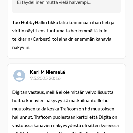
Ei täydellinen mutta vielä halvempi...
Tuo HobbyHallin tikku lähti toimimaan ihan heti ja
viritin näytti ensituntumalta herkemmältä kuin
telkkarin (Carbest), toi ainakin enemmän kanavia
näkyviin.
Kari M Niemelä
9.5.2025 20:16
Digitan vastaus, meillä ei ole mitään velvollisuutta
hoitaa kanavien näkyvyyttä matkailuautoille hd
muutoksen takia koska Traficom on hd muutoksen
hallunnut, Traficom puolestaan kertoi että Digita on
vastuussa kanavien näkyvyydestä oli sitten kyseessä