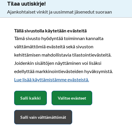
Tilaa uutiskirje!
Ajankohtaiset vinkit ja uusimmat jäsenedut suoraan
sähköpostiisi.
Tällä sivustolla käytetään evästeitä
Tämä sivusto hyödyntää toiminnan kannalta
Tilaa
välttämättömiä evästeitä sekä sivuston
Facebook
Instagram
LinkedIn
YouTube
TikTok
kehittämisen mahdollistavia tilastointievästeitä.
Joidenkin sisältöjen näyttäminen voi lisäksi
edellyttää markkinointievästeiden hyväksymistä.
Rekisteri- ja tietosuojaseloste
Sopimusehdot
Lue lisää käyttämistämme evästeistä.​​​​​​
© Karavaanarit 2026
Salli kaikki
Valitse evästeet
Salli vain välttämättömät