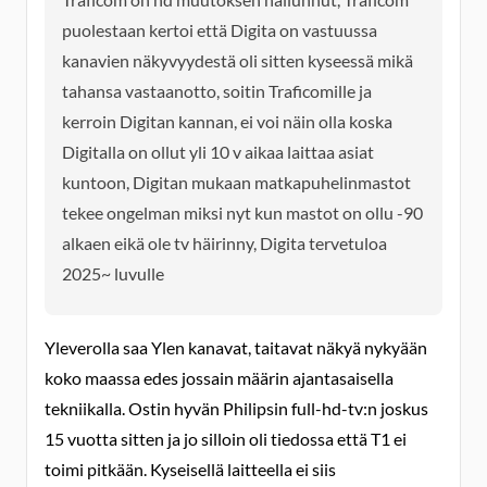
puolestaan kertoi että Digita on vastuussa
kanavien näkyvyydestä oli sitten kyseessä mikä
tahansa vastaanotto, soitin Traficomille ja
kerroin Digitan kannan, ei voi näin olla koska
Digitalla on ollut yli 10 v aikaa laittaa asiat
kuntoon, Digitan mukaan matkapuhelinmastot
tekee ongelman miksi nyt kun mastot on ollu -90
alkaen eikä ole tv häirinny, Digita tervetuloa
2025~ luvulle
Yleverolla saa Ylen kanavat, taitavat näkyä nykyään
koko maassa edes jossain määrin ajantasaisella
tekniikalla. Ostin hyvän Philipsin full-hd-tv:n joskus
15 vuotta sitten ja jo silloin oli tiedossa että T1 ei
toimi pitkään. Kyseisellä laitteella ei siis