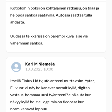
Kotioloihin poksi on kohtalainen ratkaisu, on tilaa ja
helppoa sähköä saatavilla. Autossa saattaa tulla
ahdasta.
Uudessa telkkarissa on parempi kuva ja se vie
vähemmän sähköä.
Kari M Niemelä
13.3.2025 10:08
Itsellä Finlux Hd tv, ufo anteeni mutta esim. Yyter,
Ellivuori ei näy hd kanavat normit kyllä, digitan
vastaus, hommaa uusi tv/anteeni? eipä auta kun
näkyy kyllä hd: t eli ogelmia on tiedossa kun
normikanavat loppuu