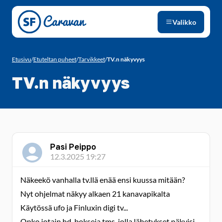
Siirry sivun sisältöön
Valikko
Etusivu
/
Etuteltan puheet
/
Tarvikkeet
/
TV.n näkyvyys
TV.n näkyvyys
Pasi Peippo
12.3.2025 19:27
Näkeekö vanhalla tv.llä enää ensi kuussa mitään?
Nyt ohjelmat näkyy alkaen 21 kanavapikalta
Käytössä ufo ja Finluxin digi tv...
Onko jotain hd-bokseja tms. jolla lähetykset näkyisi