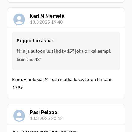
Kari M Niemelä
13.3.2025 19:40
Seppo Lokasaari
Niin ja autoon uusi hd tv 19", joka oli kalleempi,
kuin tuo 43"
Esim. Finnluxia 24 " saa matkailukäyttöön hintaan
179 e
Pasi Peippo
13.3.2025 20:12
Juu, ja toinen malli 20€ kalliimpi.