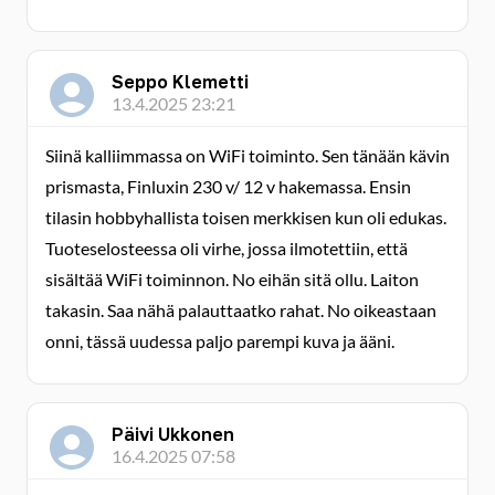
Seppo Klemetti
13.4.2025 23:21
Siinä kalliimmassa on WiFi toiminto. Sen tänään kävin
prismasta, Finluxin 230 v/ 12 v hakemassa. Ensin
tilasin hobbyhallista toisen merkkisen kun oli edukas.
Tuoteselosteessa oli virhe, jossa ilmotettiin, että
sisältää WiFi toiminnon. No eihän sitä ollu. Laiton
takasin. Saa nähä palauttaatko rahat. No oikeastaan
onni, tässä uudessa paljo parempi kuva ja ääni.
Päivi Ukkonen
16.4.2025 07:58