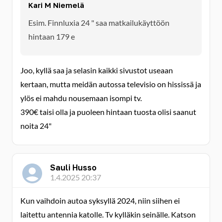
Kari M Niemelä
Esim. Finnluxia 24 " saa matkailukäyttöön
hintaan 179 e
Joo, kyllä saa ja selasin kaikki sivustot useaan
kertaan, mutta meidän autossa televisio on hississä ja
ylös ei mahdu nousemaan isompi tv.
390€ taisi olla ja puoleen hintaan tuosta olisi saanut
noita 24"
Sauli Husso
1.4.2025 20:37
Kun vaihdoin autoa syksyllä 2024, niin siihen ei
laitettu antennia katolle. Tv kylläkin seinälle. Katson