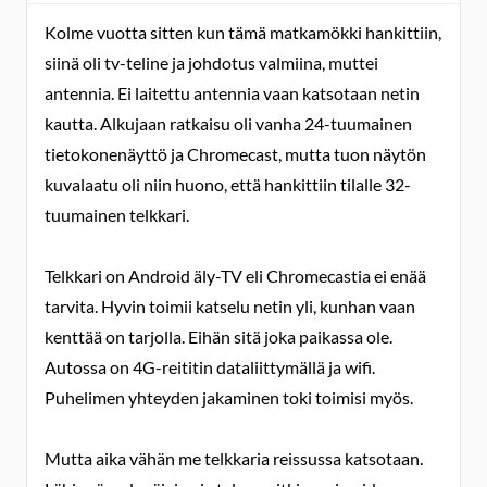
Kolme vuotta sitten kun tämä matkamökki hankittiin,
siinä oli tv-teline ja johdotus valmiina, muttei
antennia. Ei laitettu antennia vaan katsotaan netin
kautta. Alkujaan ratkaisu oli vanha 24-tuumainen
tietokonenäyttö ja Chromecast, mutta tuon näytön
kuvalaatu oli niin huono, että hankittiin tilalle 32-
tuumainen telkkari.
Telkkari on Android äly-TV eli Chromecastia ei enää
tarvita. Hyvin toimii katselu netin yli, kunhan vaan
kenttää on tarjolla. Eihän sitä joka paikassa ole.
Autossa on 4G-reititin dataliittymällä ja wifi.
Puhelimen yhteyden jakaminen toki toimisi myös.
Mutta aika vähän me telkkaria reissussa katsotaan.