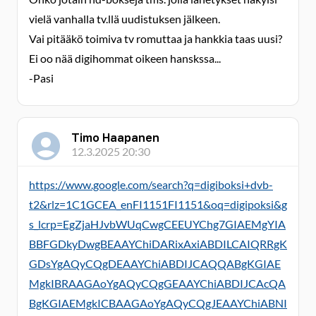
vielä vanhalla tv.llä uudistuksen jälkeen.
Vai pitääkö toimiva tv romuttaa ja hankkia taas uusi?
Ei oo nää digihommat oikeen hanskssa...
-Pasi
Timo Haapanen
12.3.2025 20:30
https://www.google.com/search?q=digiboksi+dvb-
t2&rlz=1C1GCEA_enFI1151FI1151&oq=digipoksi&g
s_lcrp=EgZjaHJvbWUqCwgCEEUYChg7GIAEMgYIA
BBFGDkyDwgBEAAYChiDARixAxiABDILCAIQRRgK
GDsYgAQyCQgDEAAYChiABDIJCAQQABgKGIAE
MgkIBRAAGAoYgAQyCQgGEAAYChiABDIJCAcQA
BgKGIAEMgkICBAAGAoYgAQyCQgJEAAYChiABNI