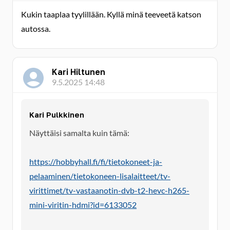
Kukin taaplaa tyylillään. Kyllä minä teeveetä katson
autossa.
Kari Hiltunen
9.5.2025 14:48
Kari Pulkkinen
Näyttäisi samalta kuin tämä:
https://hobbyhall.fi/fi/tietokoneet-ja-
pelaaminen/tietokoneen-lisalaitteet/tv-
virittimet/tv-vastaanotin-dvb-t2-hevc-h265-
mini-viritin-hdmi?id=6133052