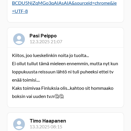
BCDU5NjZqMGo3qAIAsAIA&sourceid=chrome&ie
=UTF-8
Pasi Peippo
12.3.2025 21:07
Kiitos, joo lueskelinkin noita jo tuolta...
Ei ollut tullut tämä mieleen ennemmin, mutta nyt kun
loppukuusta reissuun lähtö ni tuli puheeksi ettei tv
enää toimisi....
Kaks toimivaa Finluksia olis...kahtoo sit hommaako
boksin vai uuden tv.n🤔🤔
Timo Haapanen
13.3.2025 08:15