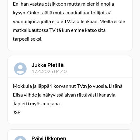
En ihan vastaa otsikkoon mutta mielenkiinnolla
kysyn. Onko täällä muita matkailuautoilijoita/-
vaunuilijoita joilla ei ole TV:tä ollenkaan. Meillä ei ole
matkailuautossa TV:tä kun emme katso sitä
tarpeelliseksi.
Jukka Pietilä
17.4.2025 04:40
Mokkula ja läppäri korvannut TV:n jo vuosia. Lisänä
Elisa viihde ja näkyvissä aivan riittävästi kanavia.
Tapletti myös mukana.
JSP
Päivi Ukkonen