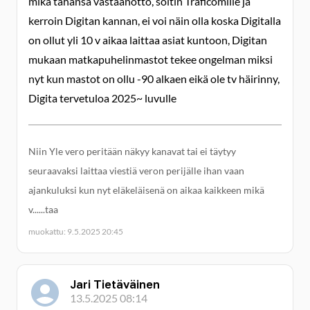
mikä tahansa vastaanotto, soitin Traficomille ja
kerroin Digitan kannan, ei voi näin olla koska Digitalla
on ollut yli 10 v aikaa laittaa asiat kuntoon, Digitan
mukaan matkapuhelinmastot tekee ongelman miksi
nyt kun mastot on ollu -90 alkaen eikä ole tv häirinny,
Digita tervetuloa 2025~ luvulle
Niin Yle vero peritään näkyy kanavat tai ei täytyy
seuraavaksi laittaa viestiä veron perijälle ihan vaan
ajankuluksi kun nyt eläkeläisenä on aikaa kaikkeen mikä
v......taa
muokattu: 9.5.2025 20:45
Jari Tietäväinen
13.5.2025 08:14