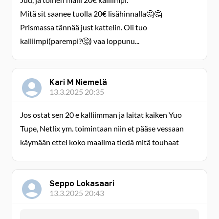
Mitä sit saanee tuolla 20€ lisähinnalla🤔🤔
Prismassa tännää just kattelin. Oli tuo
kalliimpi(parempi?🤔) vaa loppunu...
Kari M Niemelä
13.3.2025 20:35
Jos ostat sen 20 e kalliimman ja laitat kaiken Yuo
Tupe, Netlix ym. toimintaan niin et pääse vessaan
käymään ettei koko maailma tiedä mitä touhaat
Seppo Lokasaari
13.3.2025 20:43