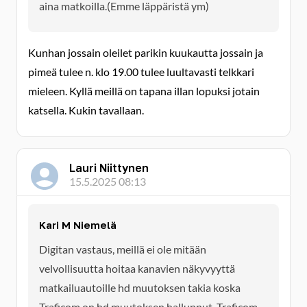
aina matkoilla.(Emme läppäristä ym)
Kunhan jossain oleilet parikin kuukautta jossain ja
pimeä tulee n. klo 19.00 tulee luultavasti telkkari
mieleen. Kyllä meillä on tapana illan lopuksi jotain
katsella. Kukin tavallaan.
Lauri Niittynen
15.5.2025 08:13
Kari M Niemelä
Digitan vastaus, meillä ei ole mitään
velvollisuutta hoitaa kanavien näkyvyyttä
matkailuautoille hd muutoksen takia koska
Traficom on hd muutoksen hallunnut, Traficom