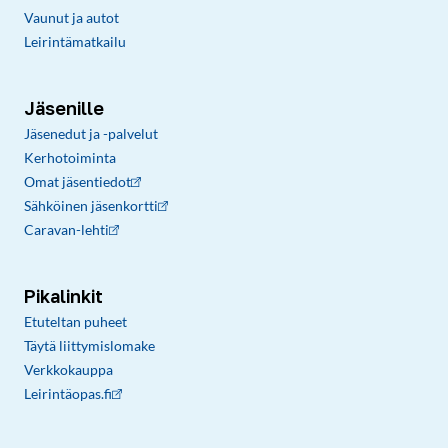
Vaunut ja autot
Leirintämatkailu
Jäsenille
Jäsenedut ja -palvelut
Kerhotoiminta
Omat jäsentiedot
Sähköinen jäsenkortti
Caravan-lehti
Pikalinkit
Etuteltan puheet
Täytä liittymislomake
Verkkokauppa
Leirintäopas.fi