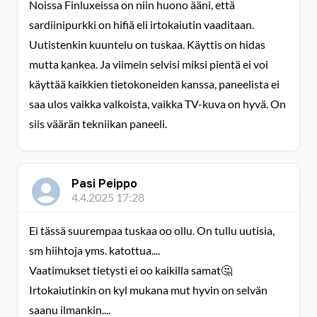
Noissa Finluxeissa on niin huono ääni, että
sardiinipurkki on hifiä eli irtokaiutin vaaditaan.
Uutistenkin kuuntelu on tuskaa. Käyttis on hidas
mutta kankea. Ja viimein selvisi miksi pientä ei voi
käyttää kaikkien tietokoneiden kanssa, paneelista ei
saa ulos vaikka valkoista, vaikka TV-kuva on hyvä. On
siis väärän tekniikan paneeli.
Pasi Peippo
4.4.2025 17:28
Ei tässä suurempaa tuskaa oo ollu. On tullu uutisia,
sm hiihtoja yms. katottua....
Vaatimukset tietysti ei oo kaikilla samat🤔
Irtokaiutinkin on kyl mukana mut hyvin on selvän
saanu ilmankin....