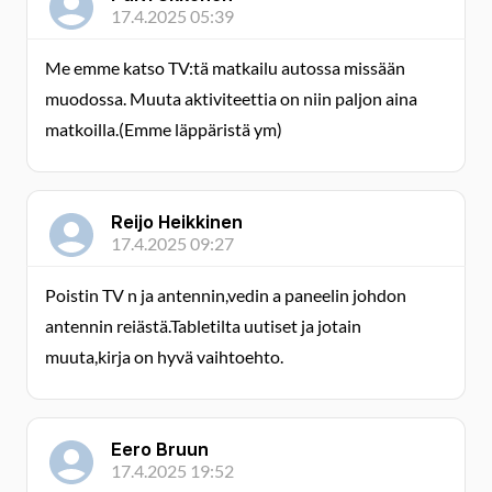
17.4.2025 05:39
Me emme katso TV:tä matkailu autossa missään
muodossa. Muuta aktiviteettia on niin paljon aina
matkoilla.(Emme läppäristä ym)
Reijo Heikkinen
17.4.2025 09:27
Poistin TV n ja antennin,vedin a paneelin johdon
antennin reiästä.Tabletilta uutiset ja jotain
muuta,kirja on hyvä vaihtoehto.
Eero Bruun
17.4.2025 19:52