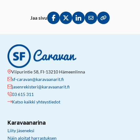
Jaa sivu
Jaa Facebookissa
Jaa Twitterissä
Jaa LinkedInissä
Jaa sähköpostitse
Kopioi linkki lei
Viipurintie 58, FI-13210 Hämeenlinna
sf-caravan@karavaanarit.fi
jasenrekisteri@karavaanarit.fi
03 615 311
Katso kaikki yhteystiedot
Karavaanarina
Liity jäseneksi
Näin aloitat harrastuksen