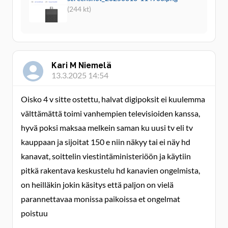
(244 kt)
Kari M Niemelä
13.3.2025 14:54
Oisko 4 v sitte ostettu, halvat digipoksit ei kuulemma
välttämättä toimi vanhempien televisioiden kanssa,
hyvä poksi maksaa melkein saman ku uusi tv eli tv
kauppaan ja sijoitat 150 e niin näkyy tai ei näy hd
kanavat, soittelin viestintäministeriöön ja käytiin
pitkä rakentava keskustelu hd kanavien ongelmista,
on heilläkin jokin käsitys että paljon on vielä
parannettavaa monissa paikoissa et ongelmat
poistuu