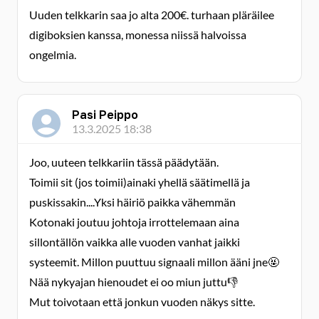
Uuden telkkarin saa jo alta 200€. turhaan pläräilee
digiboksien kanssa, monessa niissä halvoissa
ongelmia.
Pasi Peippo
13.3.2025 18:38
Joo, uuteen telkkariin tässä päädytään.
Toimii sit (jos toimii)ainaki yhellä säätimellä ja
puskissakin....Yksi häiriö paikka vähemmän
Kotonaki joutuu johtoja irrottelemaan aina
sillontällön vaikka alle vuoden vanhat jaikki
systeemit. Millon puuttuu signaali millon ääni jne🤬
Nää nykyajan hienoudet ei oo miun juttu👎
Mut toivotaan että jonkun vuoden näkys sitte.