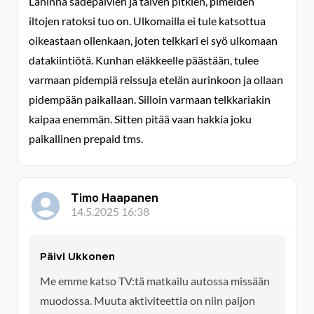
Lähinnä sadepäivien ja talven pitkien, pimeiden
iltojen ratoksi tuo on. Ulkomailla ei tule katsottua
oikeastaan ollenkaan, joten telkkari ei syö ulkomaan
datakiintiötä. Kunhan eläkkeelle päästään, tulee
varmaan pidempiä reissuja etelän aurinkoon ja ollaan
pidempään paikallaan. Silloin varmaan telkkariakin
kaipaa enemmän. Sitten pitää vaan hakkia joku
paikallinen prepaid tms.
Timo Haapanen
14.5.2025 16:38
Päivi Ukkonen
Me emme katso TV:tä matkailu autossa missään
muodossa. Muuta aktiviteettia on niin paljon