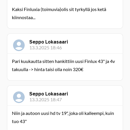
Kaksi Finluxia (toimuvia)olis sit tyrkyllä jos ketä
kiinnostaa...
Seppo Lokasaari
13.3.2025 18:46
Pari kuukautta sitten hankittiin uusi Finlux 43" ja 4v
takuulla -> hinta taisi olla noin 320€
Seppo Lokasaari
13.3.2025 18:47
Niin ja autoon uusi hd tv 19", joka oli kalleempi, kuin
tuo 43"