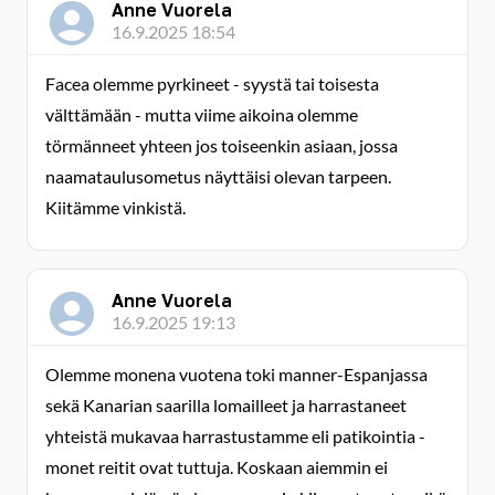
Anne Vuorela
16.9.2025 18:54
Facea olemme pyrkineet - syystä tai toisesta
välttämään - mutta viime aikoina olemme
törmänneet yhteen jos toiseenkin asiaan, jossa
naamataulusometus näyttäisi olevan tarpeen.
Kiitämme vinkistä.
Anne Vuorela
16.9.2025 19:13
Olemme monena vuotena toki manner-Espanjassa
sekä Kanarian saarilla lomailleet ja harrastaneet
yhteistä mukavaa harrastustamme eli patikointia -
monet reitit ovat tuttuja. Koskaan aiemmin ei