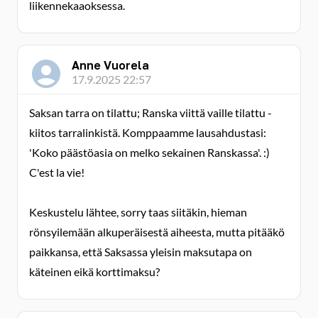
liikennekaaoksessa.
Anne Vuorela
17.9.2025 22:57
Saksan tarra on tilattu; Ranska viittä vaille tilattu -
kiitos tarralinkistä. Komppaamme lausahdustasi:
'Koko päästöasia on melko sekainen Ranskassa'. :)
C'est la vie!
Keskustelu lähtee, sorry taas siitäkin, hieman
rönsyilemään alkuperäisestä aiheesta, mutta pitääkö
paikkansa, että Saksassa yleisin maksutapa on
käteinen eikä korttimaksu?