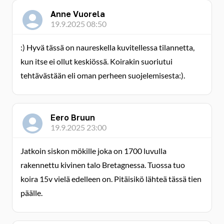
Anne Vuorela
19.9.2025 08:50
:) Hyvä tässä on naureskella kuvitellessa tilannetta,
kun itse ei ollut keskiössä. Koirakin suoriutui
tehtävästään eli oman perheen suojelemisesta:).
Eero Bruun
19.9.2025 23:00
Jatkoin siskon mökille joka on 1700 luvulla
rakennettu kivinen talo Bretagnessa. Tuossa tuo
koira 15v vielä edelleen on. Pitäisikö lähteä tässä tien
päälle.