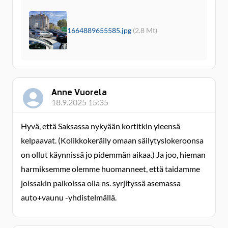
1664889655585.jpg
(2.8 Mt)
Anne Vuorela
18.9.2025 15:35
Hyvä, että Saksassa nykyään kortitkin yleensä
kelpaavat. (Kolikkokeräily omaan säilytyslokeroonsa
on ollut käynnissä jo pidemmän aikaa.) Ja joo, hieman
harmiksemme olemme huomanneet, että taidamme
joissakin paikoissa olla ns. syrjityssä asemassa
auto+vaunu -yhdistelmällä.