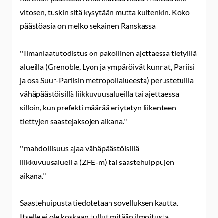
vitosen, tuskin sitä kysytään mutta kuitenkin. Koko
päästöasia on melko sekainen Ranskassa
''Ilmanlaatutodistus on pakollinen ajettaessa tietyillä
alueilla (Grenoble, Lyon ja ympäröivät kunnat, Pariisi
ja osa Suur-Pariisin metropolialueesta) perustetuilla
vähäpäästöisillä liikkuvuusalueilla tai ajettaessa
silloin, kun prefekti määrää eriytetyn liikenteen
tiettyjen saastejaksojen aikana.''
''mahdollisuus ajaa vähäpäästöisillä
liikkuvuusalueilla (ZFE-m) tai saastehuippujen
aikana.''
Saastehuipusta tiedotetaan sovelluksen kautta.
Itselle ei ole koskaan tullut mitään ilmoitusta