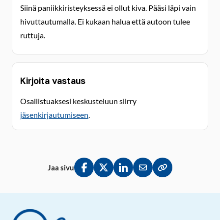
Siinä paniikkiristeyksessä ei ollut kiva. Pääsi läpi vain
hivuttautumalla. Ei kukaan halua että autoon tulee
ruttuja.
Kirjoita vastaus
Osallistuaksesi keskusteluun siirry
jäsenkirjautumiseen
.
Jaa sivu
Jaa Facebookissa
Jaa Twitterissä
Jaa LinkedInissä
Jaa sähköpostitse
Kopioi linkki lei