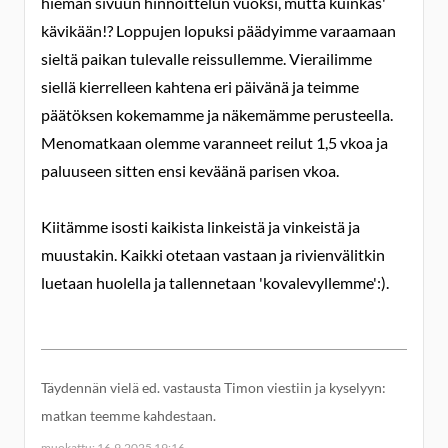
hieman sivuun hinnoittelun vuoksi, mutta kuinkas'
kävikään!? Loppujen lopuksi päädyimme varaamaan
sieltä paikan tulevalle reissullemme. Vierailimme
siellä kierrelleen kahtena eri päivänä ja teimme
päätöksen kokemamme ja näkemämme perusteella.
Menomatkaan olemme varanneet reilut 1,5 vkoa ja
paluuseen sitten ensi keväänä parisen vkoa.
Kiitämme isosti kaikista linkeistä ja vinkeistä ja
muustakin. Kaikki otetaan vastaan ja rivienvälitkin
luetaan huolella ja tallennetaan 'kovalevyllemme':).
Täydennän vielä ed. vastausta Timon viestiin ja kyselyyn:
matkan teemme kahdestaan.
muokattu: 16.9.2025 19:16