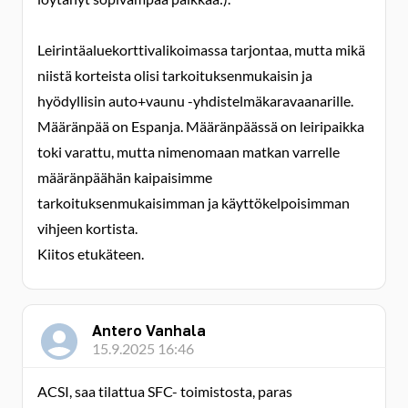
Leirintäaluekorttivalikoimassa tarjontaa, mutta mikä
niistä korteista olisi tarkoituksenmukaisin ja
hyödyllisin auto+vaunu -yhdistelmäkaravaanarille.
Määränpää on Espanja. Määränpäässä on leiripaikka
toki varattu, mutta nimenomaan matkan varrelle
määränpäähän kaipaisimme
tarkoituksenmukaisimman ja käyttökelpoisimman
vihjeen kortista.
Kiitos etukäteen.
Antero Vanhala
15.9.2025 16:46
ACSI, saa tilattua SFC- toimistosta, paras