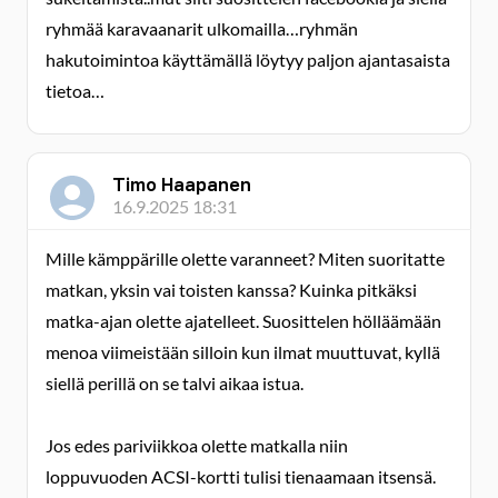
ryhmää karavaanarit ulkomailla…ryhmän
hakutoimintoa käyttämällä löytyy paljon ajantasaista
tietoa…
Timo Haapanen
16.9.2025 18:31
Mille kämppärille olette varanneet? Miten suoritatte
matkan, yksin vai toisten kanssa? Kuinka pitkäksi
matka-ajan olette ajatelleet. Suosittelen hölläämään
menoa viimeistään silloin kun ilmat muuttuvat, kyllä
siellä perillä on se talvi aikaa istua.
Jos edes pariviikkoa olette matkalla niin
loppuvuoden ACSI-kortti tulisi tienaamaan itsensä.