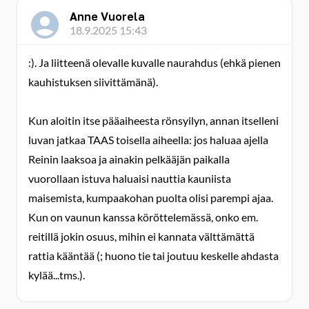
Anne Vuorela
18.9.2025 15:43
:). Ja liitteenä olevalle kuvalle naurahdus (ehkä pienen
kauhistuksen siivittämänä).
Kun aloitin itse pääaiheesta rönsyilyn, annan itselleni
luvan jatkaa TAAS toisella aiheella: jos haluaa ajella
Reinin laaksoa ja ainakin pelkääjän paikalla
vuorollaan istuva haluaisi nauttia kauniista
maisemista, kumpaakohan puolta olisi parempi ajaa.
Kun on vaunun kanssa köröttelemässä, onko em.
reitillä jokin osuus, mihin ei kannata välttämättä
rattia kääntää (; huono tie tai joutuu keskelle ahdasta
kylää...tms.).