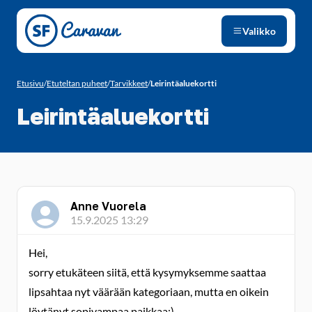
Siirry sivun sisältöön
Valikko
Etusivu
/
Etuteltan puheet
/
Tarvikkeet
/
Leirintäaluekortti
Leirintäaluekortti
Anne Vuorela
15.9.2025 13:29
Hei,
sorry etukäteen siitä, että kysymyksemme saattaa
lipsahtaa nyt väärään kategoriaan, mutta en oikein
löytänyt sopivampaa paikkaa:).