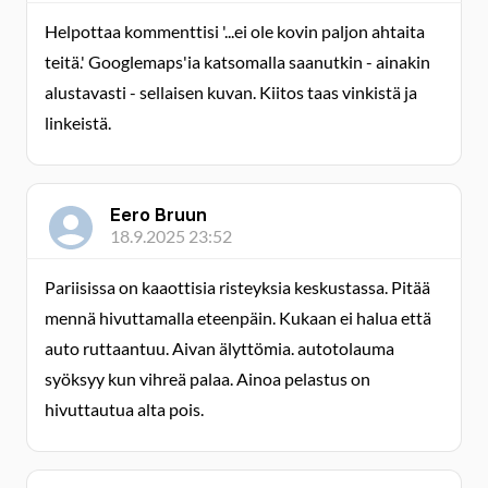
Helpottaa kommenttisi '...ei ole kovin paljon ahtaita
teitä.' Googlemaps'ia katsomalla saanutkin - ainakin
alustavasti - sellaisen kuvan. Kiitos taas vinkistä ja
linkeistä.
Eero Bruun
18.9.2025 23:52
Pariisissa on kaaottisia risteyksia keskustassa. Pitää
mennä hivuttamalla eteenpäin. Kukaan ei halua että
auto ruttaantuu. Aivan älyttömia. autotolauma
syöksyy kun vihreä palaa. Ainoa pelastus on
hivuttautua alta pois.