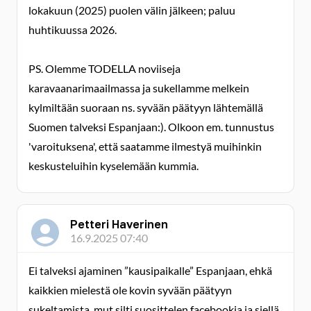
lokakuun (2025) puolen välin jälkeen; paluu
huhtikuussa 2026.
PS. Olemme TODELLA noviiseja
karavaanarimaailmassa ja sukellamme melkein
kylmiltään suoraan ns. syvään päätyyn lähtemällä
Suomen talveksi Espanjaan:). Olkoon em. tunnustus
'varoituksena', että saatamme ilmestyä muihinkin
keskusteluihin kyselemään kummia.
Petteri Haverinen
16.9.2025 07:40
Ei talveksi ajaminen ”kausipaikalle” Espanjaan, ehkä
kaikkien mielestä ole kovin syvään päätyyn
sukeltamista..mut silti suosittelen facebookia ja siellä