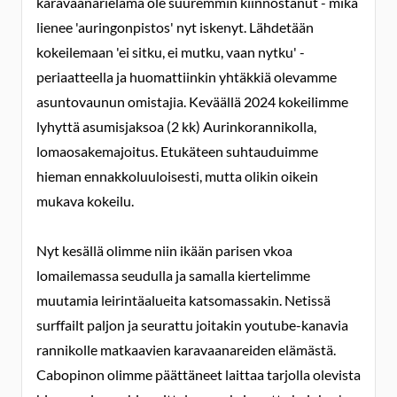
karavaanarielämä ole suuremmin kiinnostanut - mikä
lienee 'auringonpistos' nyt iskenyt. Lähdetään
kokeilemaan 'ei sitku, ei mutku, vaan nytku' -
periaatteella ja huomattiinkin yhtäkkiä olevamme
asuntovaunun omistajia. Keväällä 2024 kokeilimme
lyhyttä asumisjaksoa (2 kk) Aurinkorannikolla,
lomaosakemajoitus. Etukäteen suhtauduimme
hieman ennakkoluuloisesti, mutta olikin oikein
mukava kokeilu.
Nyt kesällä olimme niin ikään parisen vkoa
lomailemassa seudulla ja samalla kiertelimme
muutamia leirintäalueita katsomassakin. Netissä
surffailt paljon ja seurattu joitakin youtube-kanavia
rannikolle matkaavien karavaanareiden elämästä.
Cabopinon olimme päättäneet laittaa tarjolla olevista