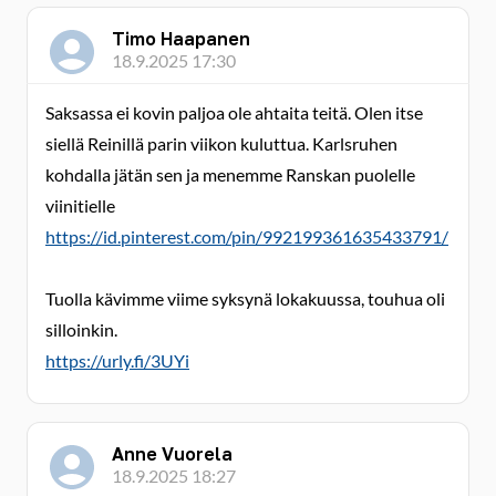
Timo Haapanen
18.9.2025 17:30
Saksassa ei kovin paljoa ole ahtaita teitä. Olen itse
siellä Reinillä parin viikon kuluttua. Karlsruhen
kohdalla jätän sen ja menemme Ranskan puolelle
viinitielle
https://id.pinterest.com/pin/992199361635433791/
Tuolla kävimme viime syksynä lokakuussa, touhua oli
silloinkin.
https://urly.fi/3UYi
Anne Vuorela
18.9.2025 18:27