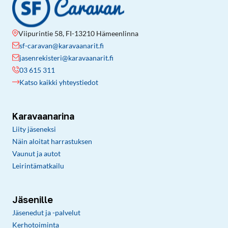
Viipurintie 58, FI-13210 Hämeenlinna
sf-caravan@karavaanarit.fi
jasenrekisteri@karavaanarit.fi
03 615 311
Katso kaikki yhteystiedot
Karavaanarina
Liity jäseneksi
Näin aloitat harrastuksen
Vaunut ja autot
Leirintämatkailu
Jäsenille
Jäsenedut ja -palvelut
Kerhotoiminta