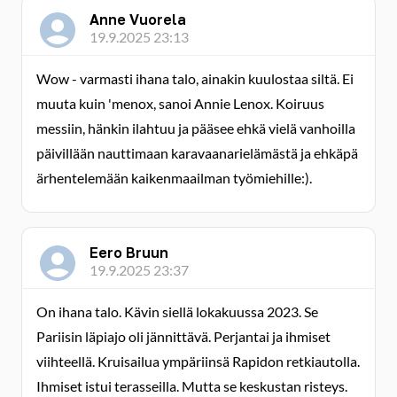
Anne Vuorela
19.9.2025 23:13
Wow - varmasti ihana talo, ainakin kuulostaa siltä. Ei
muuta kuin 'menox, sanoi Annie Lenox. Koiruus
messiin, hänkin ilahtuu ja pääsee ehkä vielä vanhoilla
päivillään nauttimaan karavaanarielämästä ja ehkäpä
ärhentelemään kaikenmaailman työmiehille:).
Eero Bruun
19.9.2025 23:37
On ihana talo. Kävin siellä lokakuussa 2023. Se
Pariisin läpiajo oli jännittävä. Perjantai ja ihmiset
viihteellä. Kruisailua ympäriinsä Rapidon retkiautolla.
Ihmiset istui terasseilla. Mutta se keskustan risteys.