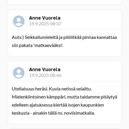
Anne Vuorela
19.9.2025 08:37
Auts:) Seikkailumieleltä ja piiiiiitkää pinnaa kannattaa
siis pakata 'matkaevääksi'.
Anne Vuorela
19.9.2025 08:46
Uteliaisuus heräsi. Kuvia netissä selailtu.
Mielenkiintoinen kämppäri, mutta taidamme pitäytyä
edelleen ajatuksessa kiertää isojen kaupunkien
keskusta - ainakin tällä ns. noviisimatkalla.