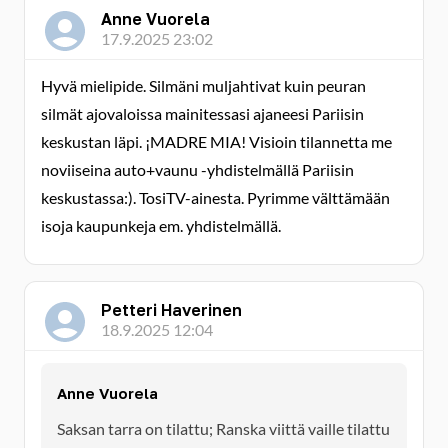
Anne Vuorela
17.9.2025 23:02
Hyvä mielipide. Silmäni muljahtivat kuin peuran
silmät ajovaloissa mainitessasi ajaneesi Pariisin
keskustan läpi. ¡MADRE MIA! Visioin tilannetta me
noviiseina auto+vaunu -yhdistelmällä Pariisin
keskustassa:). TosiTV-ainesta. Pyrimme välttämään
isoja kaupunkeja em. yhdistelmällä.
Petteri Haverinen
18.9.2025 12:04
Anne Vuorela
Saksan tarra on tilattu; Ranska viittä vaille tilattu