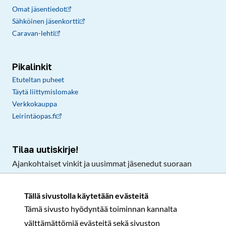
Omat jäsentiedot
Sähköinen jäsenkortti
Caravan-lehti
Pikalinkit
Etuteltan puheet
Täytä liittymislomake
Verkkokauppa
Leirintäopas.fi
Tilaa uutiskirje!
Ajankohtaiset vinkit ja uusimmat jäsenedut suoraan
sähköpostiisi.
Tällä sivustolla käytetään evästeitä
Tämä sivusto hyödyntää toiminnan kannalta
Tilaa
välttämättömiä evästeitä sekä sivuston