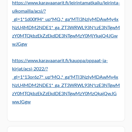
https://www.karavaanarit.fi/leirintamatkailu/leirinta-
ulkomailla/acsi/?
_gl=1*1d00f94*_up*MQ..*_ga*MTI3NzIyMDAwMy4x
NzU4MDM2NDE1*_ga_ZT3WRWL93N*czE3NTgwM
zY0MTQkbzEkZzEkdDE3NTgwMzY0MjYkajQ4JGw
wJGgw
https://www.karavaanarit.fi/kauppa/oppaat-ja-
kirjat/acsi-2022/?
_gl=1*13or6z7*_up*MQ..*_ga*MTI3NzIyMDAwMy4x
NzU4MDM2NDE1*_ga_ZT3WRWL93N*czE3NTgwM
zY0MTQkbzEkZzEkdDE3NTgwMzY0MzQkajQwJG
wwJGgw