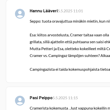
Hannu Lääveri
5.5.2025 11:01
Seppo: tuota oravajuttua minäkin mietin, kun niit
Esa: kiitos arvostelusta, Cramer taitaa vaan olla
grillata, sillä ajattelin että puhtaana sen saisi 
Mutta Petteri ja Esa, oletteko kokeilleet miltä 
Cramer vs. Campingaz lämpöjen suhteen? Alkaako k
Campingazista ei taida kokemuspohjaista tietoa l
Pasi Peippo
5.5.2025 11:15
Cramerista kokemusta . Just vappuna kokeilin mi