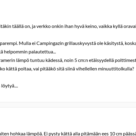
äkin täällä on, ja verkko onkin ihan hyvä keino, vaikka kyllä orava
 parempi. Mulla ei Campingazin grillauskyvystä ole käsitystä, koska 
ehkä helpommin palautettua...
Cramerin lämpö tuntuu kädessä, noin 5 cm:n etäisyydellä polttimesta
ättä poltaa, vai pitääkö sitä siinä vihellellen minuuttitolkulla?
öytyä....
ten hohkaa lämpöä. Ei pysty kättä alla pitämään ees 10 cm päässä l