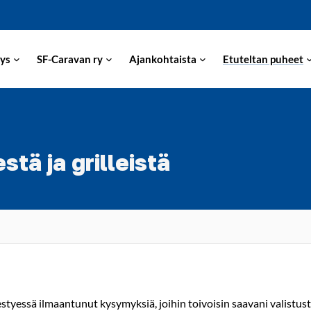
ys
SF-Caravan ry
Ajankohtaista
Etuteltan puheet
tä ja grilleistä
styessä ilmaantunut kysymyksiä, joihin toivoisin saavani valistus