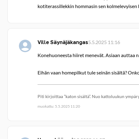
kotiterassillekkin hommasin sen kolmelevyisen 
Ville Säynäjäkangas
5.5.2025 11:16
Konehuoneesta hiiret menevät. Asiaan auttaa nää
Eihän vaan homepilkut tule seinän sisältä? Onko
Piti kirjoittaa ”katon sisältä”. Nuo kattoluukun ympär
muokattu: 5.5.2025 11:20