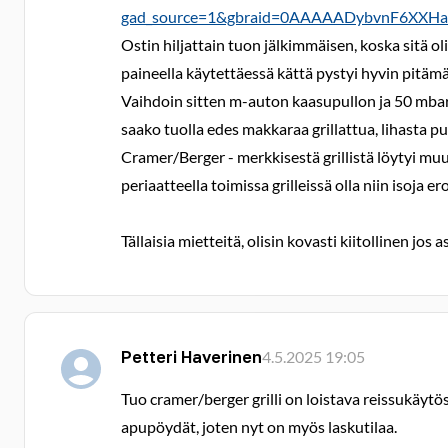
gad_source=1&gbraid=0AAAAADybvnF6XXHa
Ostin hiljattain tuon jälkimmäisen, koska sitä o
paineella käytettäessä kättä pystyi hyvin pitäm
Vaihdoin sitten m-auton kaasupullon ja 50 mbari
saako tuolla edes makkaraa grillattua, lihasta
Cramer/Berger - merkkisestä grillistä löytyi muut
periaatteella toimissa grilleissä olla niin isoja er
Tällaisia mietteitä, olisin kovasti kiitollinen jo
Petteri Haverinen
4.5.2025 19:05
Tuo cramer/berger grilli on loistava reissukäytö
apupöydät, joten nyt on myös laskutilaa.