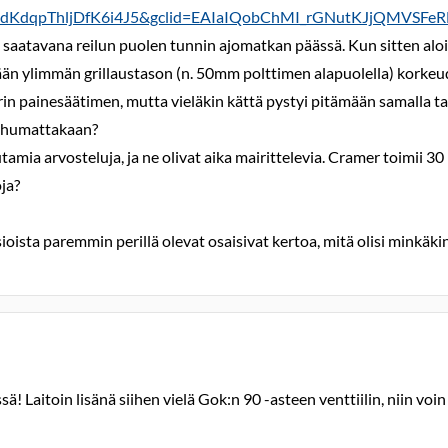
dKdqpThljDfK6i4J5&gclid=EAIaIQobChMI_rGNutKJjQMVSFe
li saatavana reilun puolen tunnin ajomatkan päässä. Kun sitten aloi
ään ylimmän grillaustason (n. 50mm polttimen alapuolella) korkeu
n painesäätimen, mutta vieläkin kättä pystyi pitämään samalla tas
 puhumattakaan?
amia arvosteluja, ja ne olivat aika mairittelevia. Cramer toimii 30
oja?
s asioista paremmin perillä olevat osaisivat kertoa, mitä olisi minkäk
ssä! Laitoin lisänä siihen vielä Gok:n 90 -asteen venttiilin, niin 