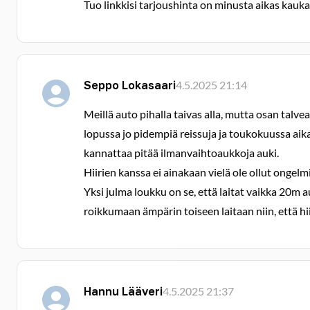
Tuo linkkisi tarjoushinta on minusta aikas kauk
Seppo Lokasaari
4.5.2025 21:14
Meillä auto pihalla taivas alla, mutta osan tal
lopussa jo pidempiä reissuja ja toukokuussa aika
kannattaa pitää ilmanvaihtoaukkoja auki.
Hiirien kanssa ei ainakaan vielä ole ollut ongelm
Yksi julma loukku on se, että laitat vaikka 20m 
roikkumaan ämpärin toiseen laitaan niin, että hi
Hannu Lääveri
4.5.2025 21:37