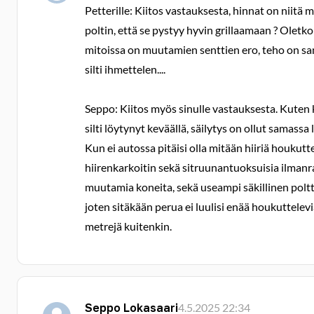
Petterille: Kiitos vastauksesta, hinnat on niitä 
poltin, että se pystyy hyvin grillaamaan ? Oletko
mitoissa on muutamien senttien ero, teho on sam
silti ihmettelen....
Seppo: Kiitos myös sinulle vastauksesta. Kuten 
silti löytynyt keväällä, säilytys on ollut samassa
Kun ei autossa pitäisi olla mitään hiiriä houkutt
hiirenkarkoitin sekä sitruunantuoksuisia ilmanra
muutamia koneita, sekä useampi säkillinen poltto
joten sitäkään perua ei luulisi enää houkuttelev
metrejä kuitenkin.
Seppo Lokasaari
4.5.2025 22:34