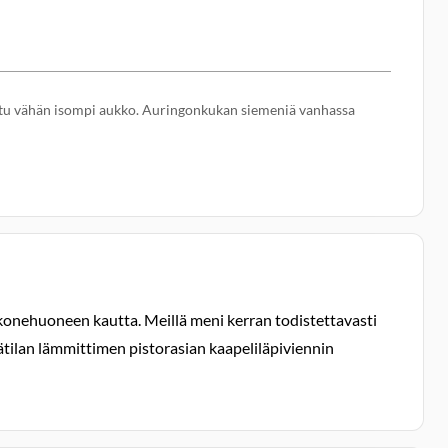
ikattu vähän isompi aukko. Auringonkukan siemeniä vanhassa
konehuoneen kautta. Meillä meni kerran todistettavasti
sätilan lämmittimen pistorasian kaapeliläpiviennin