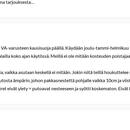
ana tarjouksesta…
vea VA-varusteen kausisuoja päällä. Käydään joulu-tammi-helmikuu 
lailla koko ajan käytössä. Meillä ei ole mitään kosteuden poistajaa
ia, vaikka asutaan keskellä ei mitään. Jokin niitä teillä houkuttele
autosta ämpärin, johon pakkasnestettä pohjalle vaikka 10cm ja viist
iret eivät ylety = putoavat nesteeseen ja syötti koskematon. Eivät