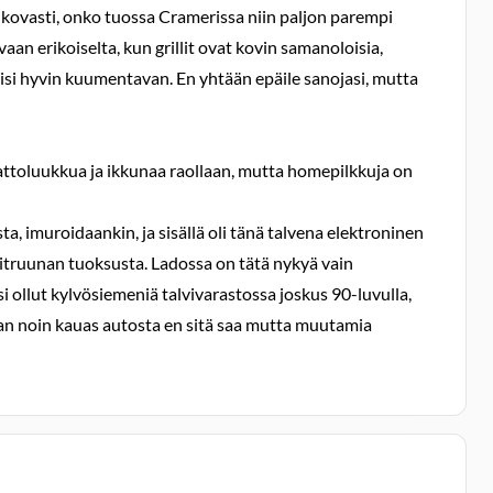
len kovasti, onko tuossa Cramerissa niin paljon parempi
aan erikoiselta, kun grillit ovat kovin samanoloisia,
lisi hyvin kuumentavan. En yhtään epäile sanojasi, mutta
kattoluukkua ja ikkunaa raollaan, mutta homepilkkuja on
ta, imuroidaankin, ja sisällä oli tänä talvena elektroninen
ä sitruunan tuoksusta. Ladossa on tätä nykyä vain
i ollut kylvösiemeniä talvivarastossa joskus 90-luvulla,
 ihan noin kauas autosta en sitä saa mutta muutamia