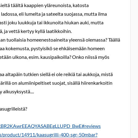
ieltä täältä kaappien yläreunoista, katosta
adossa, eli lumelta ja sateelta suojassa, mutta ilma
asti joku luukkuja tai ikkunoita hiukan auki, mutta
 ja vettä kertyy kyllä laatikkoihin.
n tuollaisia homeenestoaineita yleensä olemassa? Täällä
jempaa kokemusta, pystyisikö se ehkäisemään homeen
etään ulkona, esim. kausipaikoilla? Onko niissä myös
altapäin tutkien siellä ei ole reikiä tai aukkoja, mistä
illä on alumiinipeltiset suojat, sisällä hiirenkarkoitin
 alkusyksystä....
sugrilleistä?
2RBR2KAwrEEAQYASABEgLLUPD_BwE#reviews
fi/product/14911/kaasugrilli-400-sgr-50mbar?