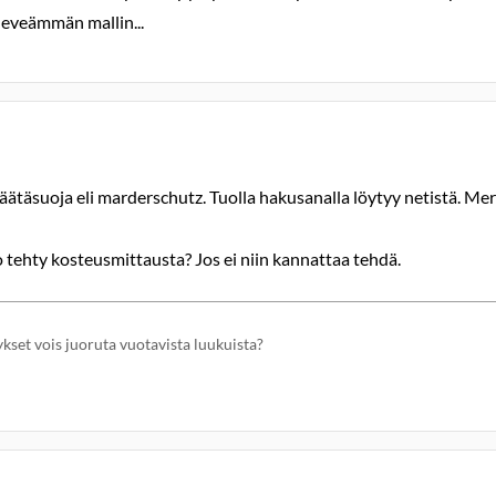
leveämmän mallin...
täsuoja eli marderschutz. Tuolla hakusanalla löytyy netistä. Mers
 tehty kosteusmittausta? Jos ei niin kannattaa tehdä.
ykset vois juoruta vuotavista luukuista?