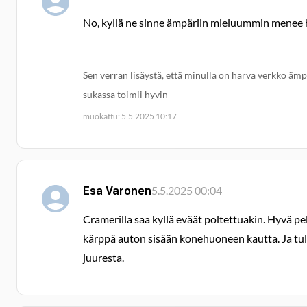
No, kyllä ne sinne ämpäriin mieluummin menee h
Sen verran lisäystä, että minulla on harva verkko äm
sukassa toimii hyvin
muokattu: 5.5.2025 10:17
Esa Varonen
5.5.2025 00:04
Cramerilla saa kyllä eväät poltettuakin. Hyvä 
kärppä auton sisään konehuoneen kautta. Ja tuli 
juuresta.