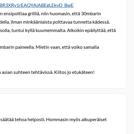
RBR3XRy1rEAQYAiABEgLEkvD_BwE
n ensipolttaa grilliä, niin huomasin, että 30mbarin
della, ilman minkäänlaista polttavaa tunnetta kädessä.
olla, tuntui kyllä kuumemmalta. Alkoikin epäilyttää, että
 mbarin paineella. Mietin vaan, että voiko samalla
in asian suhteen tehtävissä. Kiitos jo etukäteen!
voin säätää tehoa helposti. Hommasin myös alkuperäiset