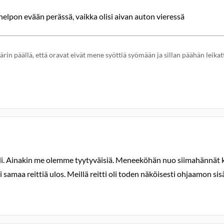
elpon evään perässä, vaikka olisi aivan auton vieressä
pärin päällä, että oravat eivät mene syöttiä syömään ja sillan päähän le
peli. Ainakin me olemme tyytyväisiä. Meneeköhän nuo siimahännät 
samaa reittiä ulos. Meillä reitti oli toden näköisesti ohjaamon si