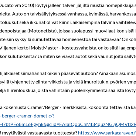
cato vm 2010) löytyi jälleen talven jäljiltä mustia homepilkkuja s
lta. Auto on talvisäilytyksessä vanhassa, kylmässä, harvahkossa l
ttoluukut sekä ikkunat olivat kiinni, aikaisempina talvina vaihtelev
enpoistajaa (Motonetista), joissa suolapussi muovilaatikon sisällä,
teisiin syksyllä sumutettavaa homeenestoa tai vastaavaa? Onkoha
ri Viljanen kertoi MoistMaster - kosteusvahdista, onko siitä laa
könkulutuksesta? Ja miten selviävät autot sekä vaunut joita säilyt
nelijalkaiset siimahännät oikein pääsevät autoon? Ainakaan asuinosaa 
yllä tyhjennetty elintarvikkeista ja vielä imuroitukin, pyörien ympär
ljä hiirenloukkua joista vähintään puolenkymmentä saalista löytyy
sta kokemusta Cramer/Berger - merkkisistä, kokoontaitettavista kaa
li-berger-cramer-dometic/?
riH7btPEo8mL6Egyhk&gclid=EAIaIQobChMI34quzNGJjQMVtl
lä myytävästä vastaavasta tuotteesta?
https://www.sarkacaravan.