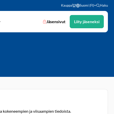
Kauppa
Suomi (FI)
Haku
Jäsensivut
Liity jäseneksi
ta kokeneempien ja viisaampien tiedoista.