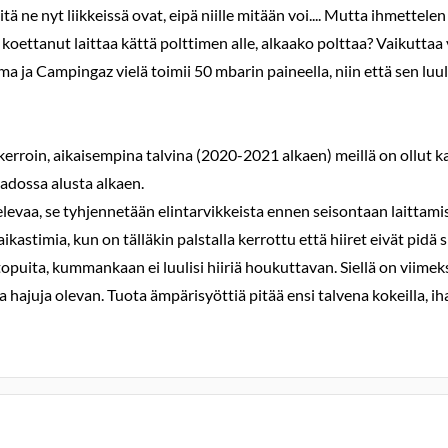
mitä ne nyt liikkeissä ovat, eipä niille mitään voi.... Mutta ihmette
 koettanut laittaa kättä polttimen alle, alkaako polttaa? Vaikuttaa v
a ja Campingaz vielä toimii 50 mbarin paineella, niin että sen luu
kerroin, aikaisempina talvina (2020-2021 alkaen) meillä on ollut 
 ladossa alusta alkaen.
elevaa, se tyhjennetään elintarvikkeista ennen seisontaan laittamis
ikastimia, kun on tälläkin palstalla kerrottu että hiiret eivät pid
puita, kummankaan ei luulisi hiiriä houkuttavan. Siellä on viimeks
ia hajuja olevan. Tuota ämpärisyöttiä pitää ensi talvena kokeilla,