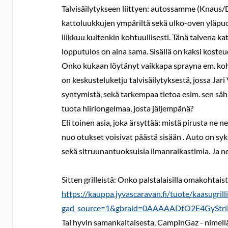
Talvisäilytykseen liittyen: autossamme (Knaus/Du
kattoluukkujen ympäriltä sekä ulko-oven yläpuole
liikkuu kuitenkin kohtuullisesti. Tänä talvena ka
lopputulos on aina sama. Sisällä on kaksi kosteud
Onko kukaan löytänyt vaikkapa sprayna em. koh
on keskusteluketju talvisäilytyksestä, jossa Ja
syntymistä, sekä tarkempaa tietoa esim. sen säh
tuota hiiriongelmaa, josta jäljempänä?
Eli toinen asia, joka ärsyttää: mistä pirusta ne 
nuo otukset voisivat päästä sisään . Auto on syks
sekä sitruunantuoksuisia ilmanraikastimia. Ja ne
Sitten grilleistä: Onko palstalaisilla omakohtai
https://kauppa.jyvascaravan.fi/tuote/kaasugril
gad_source=1&gbraid=0AAAAADtO2E4GySt
Tai hyvin samankaltaisesta, CampinGaz - nimel