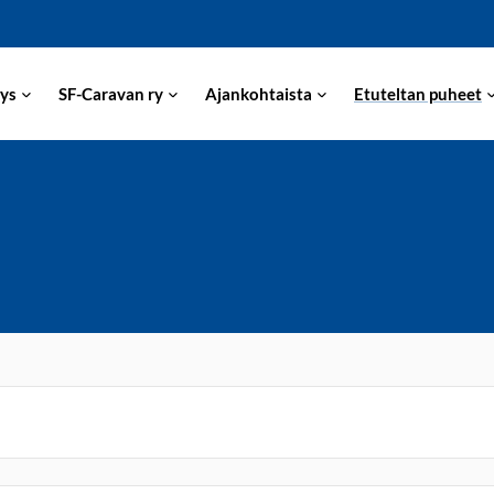
ys
SF-Caravan ry
Ajankohtaista
Etuteltan puheet