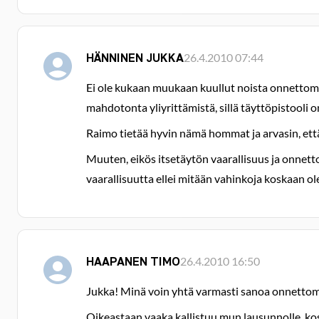
HÄNNINEN JUKKA
26.4.2010 07:44
Ei ole kukaan muukaan kuullut noista onnettomuu
mahdotonta yliyrittämistä, sillä täyttöpistooli
Raimo tietää hyvin nämä hommat ja arvasin, et
Muuten, eikös itsetäytön vaarallisuus ja onnet
vaarallisuutta ellei mitään vahinkoja koskaan ol
HAAPANEN TIMO
26.4.2010 16:50
Jukka! Minä voin yhtä varmasti sanoa onnettom
Oikeastaan vaaka kallistuu mun lausunnolle, kos