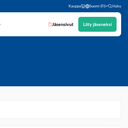
Kauppa
Suomi (FI)
Haku
Jäsensivut
Liity jäseneksi