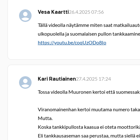
Vesa Kaartti
26.4.2025 07:56
Tällä videolla näytämme miten saat matkailuaut
ulkopuolella ja suomalaisen pullon tankkaamine
https://youtu.be/coqUzODo8Io
Kari Rautiainen
27.4.2025 17:24
Tossa videolla Muuronen kertoi että suomessak
Viranomainenhan kertoi muutama numero takaperin
Mutta.
Koska tankkipullosta kaasua ei oteta moottorikäy
Eli tankkausaseman saa perustaa, mutta siellä ei