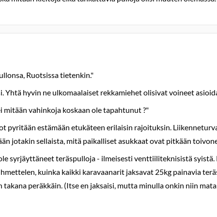
pullonsa, Ruotsissa tietenkin."
ksi. Yhtä hyvin ne ulkomaalaiset rekkamiehet olisivat voineet asio
lei mitään vahinkoja koskaan ole tapahtunut ?"
 pyritään estämään etukäteen erilaisin rajoituksin. Liikenneturval
 jotakin sellaista, mitä paikalliset asukkaat ovat pitkään toivone
e syrjäyttäneet teräspulloja - ilmeisesti venttiiliteknisistä syistä.
hmettelen, kuinka kaikki karavaanarit jaksavat 25kg painavia teräspul
 takana peräkkäin. (Itse en jaksaisi, mutta minulla onkin niin ma