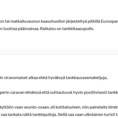
on tai matkailuvaunun kaasuhuollon järjestettyä pitkillä Euroopa
n tuottaa päänvaivaa. Ratkaisu on tankkikaasupullo.
in viranomaiset alkaa ehkä hyväksyä tankkausasemaketjuja..
 caravan lehdessä että suhtautuvat hyvin positiivisesti tankkaus
ttöön vaan asunto-osaan, eli kotitalouteen, niin painelaite direkt
 saa tankata näitä tankkipulloja. Siellä saa vaan ulkolainen turis