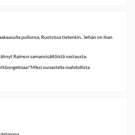
akaasulla pullonsa, Ruotsissa tietenkin.. Sehän on ihan
nähnyt Raimon samansisältöistä vastausta.
yttöongelmaa? Miksi ounastella mahdollista
a. @timppa