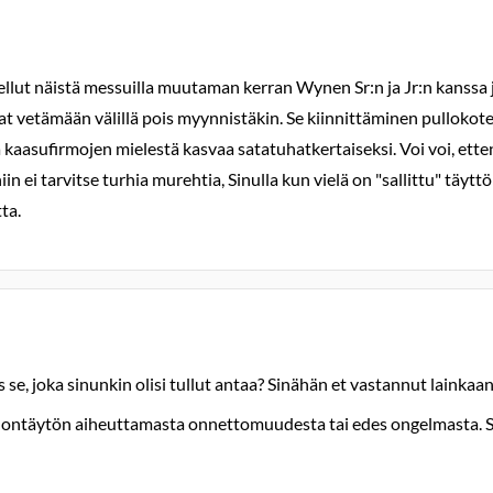
tellut näistä messuilla muutaman kerran Wynen Sr:n ja Jr:n kanssa 
t vetämään välillä pois myynnistäkin. Se kiinnittäminen pullokotel
ara kaasufirmojen mielestä kasvaa satatuhatkertaiseksi. Voi voi, et
n ei tarvitse turhia murehtia, Sinulla kun vielä on "sallittu" täytt
ta.
e, joka sinunkin olisi tullut antaa? Sinähän et vastannut lainkaa
lontäytön aiheuttamasta onnettomuudesta tai edes ongelmasta. Se