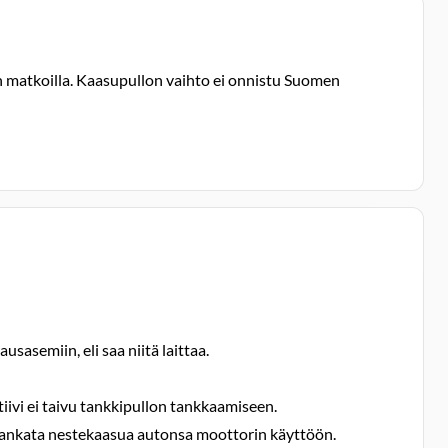
n matkoilla. Kaasupullon vaihto ei onnistu Suomen
asemiin, eli saa niitä laittaa.
iivi ei taivu tankkipullon tankkaamiseen.
ti tankata nestekaasua autonsa moottorin käyttöön.