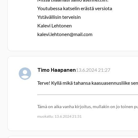
Youtubessa katselin erästä versiota
Ystävällisin terveisin
Kalevi Lehtonen
kalevi.lehtonen@mail.com
Timo Haapanen
13.6.2024 21:27
Terve! Kyllä mikä tahansa kaasuasennusliike sen 
Tämä on aika vanha kirjoitus, mullakin on jo toinen p
muokattu: 13.6.2024 21:31