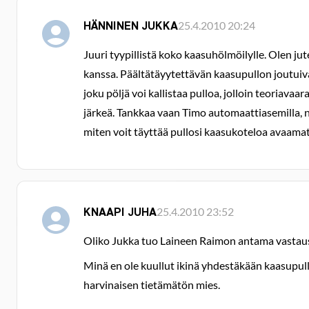
HÄNNINEN JUKKA
25.4.2010 20:24
Juuri tyypillistä koko kaasuhölmöilylle. Olen ju
kanssa. Päältätäyytettävän kaasupullon joutuiva
joku pöljä voi kallistaa pulloa, jolloin teoriava
järkeä. Tankkaa vaan Timo automaattiasemilla, nii
miten voit täyttää pullosi kaasukoteloa avaamat
KNAAPI JUHA
25.4.2010 23:52
Oliko Jukka tuo Laineen Raimon antama vastaus s
Minä en ole kuullut ikinä yhdestäkään kaasupul
harvinaisen tietämätön mies.