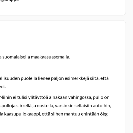
ida suomalaisella maakaasuasemalla.
lisuuden puolella lienee paljon esimerkkejä siitä, että
et.
 Niihin ei tulisi ylitäyttöä ainakaan vahingossa, pullo on
loja siirrellä ja nostella, varsinkin sellaisiin autoihin,
tala kaasupullokaappi, että siihen mahtuu enintään 6kg