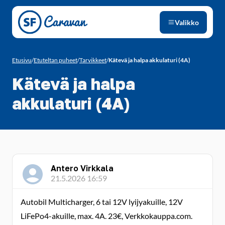
Siirry sivun sisältöön
Valikko
Etusivu
/
Etuteltan puheet
/
Tarvikkeet
/
Kätevä ja halpa akkulaturi (4A)
Kätevä ja halpa
akkulaturi (4A)
Antero Virkkala
21.5.2026 16:59
Autobil Multicharger, 6 tai 12V lyijyakuille, 12V
LiFePo4-akuille, max. 4A. 23€, Verkkokauppa.com.