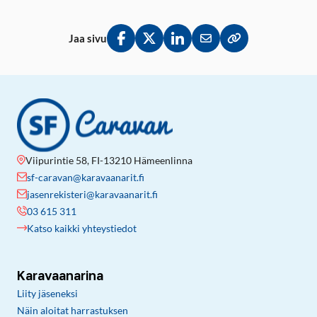
Jaa sivu
Jaa Facebookissa
Jaa Twitterissä
Jaa LinkedInissä
Jaa sähköpostitse
Kopioi linkki lei
Viipurintie 58, FI-13210 Hämeenlinna
sf-caravan@karavaanarit.fi
jasenrekisteri@karavaanarit.fi
03 615 311
Katso kaikki yhteystiedot
Karavaanarina
Liity jäseneksi
Näin aloitat harrastuksen