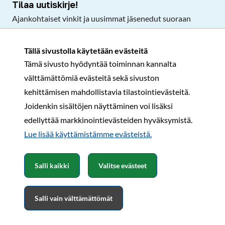
Tilaa uutiskirje!
Ajankohtaiset vinkit ja uusimmat jäsenedut suoraan
sähköpostiisi.
Tällä sivustolla käytetään evästeitä
Tämä sivusto hyödyntää toiminnan kannalta
Tilaa
välttämättömiä evästeitä sekä sivuston
Facebook
Instagram
LinkedIn
YouTube
TikTok
kehittämisen mahdollistavia tilastointievästeitä.
Joidenkin sisältöjen näyttäminen voi lisäksi
edellyttää markkinointievästeiden hyväksymistä.
Rekisteri- ja tietosuojaseloste
Sopimusehdot
Lue lisää käyttämistämme evästeistä.​​​​​​
© Karavaanarit 2026
Salli kaikki
Valitse evästeet
Salli vain välttämättömät