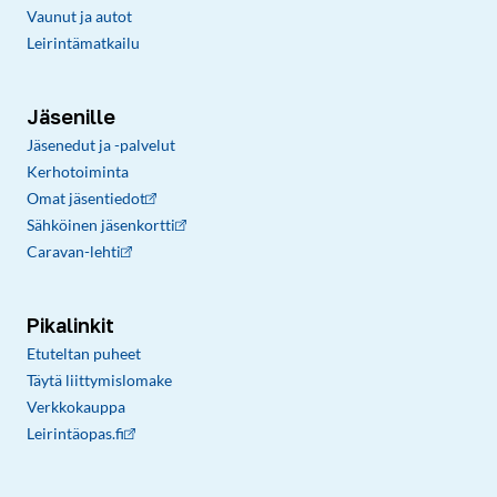
Vaunut ja autot
Leirintämatkailu
Jäsenille
Jäsenedut ja -palvelut
Kerhotoiminta
Omat jäsentiedot
Sähköinen jäsenkortti
Caravan-lehti
Pikalinkit
Etuteltan puheet
Täytä liittymislomake
Verkkokauppa
Leirintäopas.fi