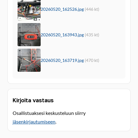
20260520_162526.jpg
(446 kt)
20260520_163943.jpg
(435 kt)
20260520_163719.jpg
(470 kt)
Kirjoita vastaus
Osallistuaksesi keskusteluun siirry
jäsenkirjautumiseen
.