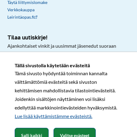
Täytä liittymislomake
Verkkokauppa
Leirintäopas.fi
Tilaa uutiskirje!
Ajankohtaiset vinkit ja uusimmat jäsenedut suoraan
sähköpostiisi.
Tällä sivustolla käytetään evästeitä
Tämä sivusto hyödyntää toiminnan kannalta
Tilaa
välttämättömiä evästeitä sekä sivuston
Facebook
Instagram
LinkedIn
YouTube
TikTok
kehittämisen mahdollistavia tilastointievästeitä.
Joidenkin sisältöjen näyttäminen voi lisäksi
edellyttää markkinointievästeiden hyväksymistä.
Rekisteri- ja tietosuojaseloste
Sopimusehdot
Lue lisää käyttämistämme evästeistä.​​​​​​
© Karavaanarit 2026
Salli kaikki
Valitse evästeet