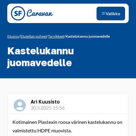
Siirry sivun sisältöön
Valikko
Etusivu
/
Etuteltan puheet
/
Tarvikkeet
/
Kastelukannu juomavedelle
Kastelukannu
juomavedelle
Ari Kuusisto
30.5.2025 15:56
Kotimainen Plastexin roosa värinen kastelukannu on
valmistettu HDPE muovista.