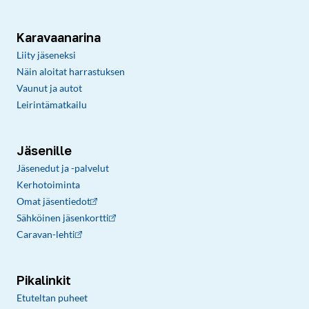
Karavaanarina
Liity jäseneksi
Näin aloitat harrastuksen
Vaunut ja autot
Leirintämatkailu
Jäsenille
Jäsenedut ja -palvelut
Kerhotoiminta
Omat jäsentiedot
Sähköinen jäsenkortti
Caravan-lehti
Pikalinkit
Etuteltan puheet