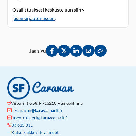
Osallistuaksesi keskusteluun siirry
jäsenkirjautumiseen
.
Jaa sivu
Jaa Facebookissa
Jaa Twitterissä
Jaa LinkedInissä
Jaa sähköpostitse
Kopioi linkki lei
Viipurintie 58, FI-13210 Hämeenlinna
sf-caravan@karavaanarit.fi
jasenrekisteri@karavaanarit.fi
03 615 311
Katso kaikki yhteystiedot