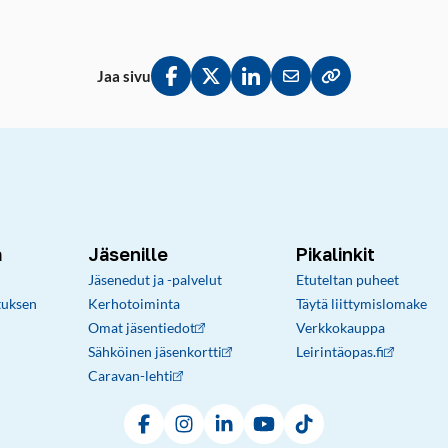
Jaa sivu
Jaa Facebookissa
Jaa Twitterissä
Jaa LinkedInissä
Jaa sähköpostitse
Kopioi linkki lei
a
Jäsenille
Pikalinkit
Jäsenedut ja -palvelut
Etuteltan puheet
tuksen
Kerhotoiminta
Täytä liittymislomake
Omat jäsentiedot
Verkkokauppa
Sähköinen jäsenkortti
Leirintäopas.fi
Caravan-lehti
Facebook
Instagram
LinkedIn
YouTube
TikTok