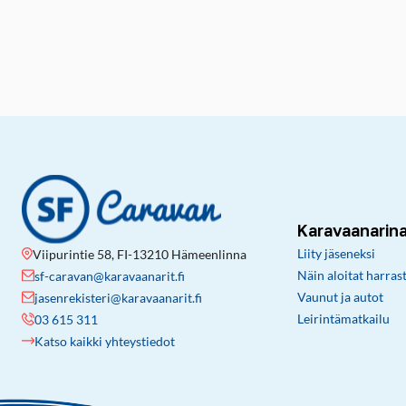
Karavaanarin
Liity jäseneksi
Viipurintie 58, FI-13210 Hämeenlinna
Näin aloitat harras
sf-caravan@karavaanarit.fi
Vaunut ja autot
jasenrekisteri@karavaanarit.fi
Leirintämatkailu
03 615 311
Katso kaikki yhteystiedot