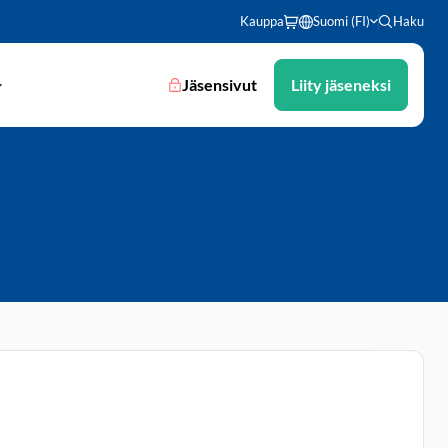
Kauppa
Suomi (FI)
Haku
Jäsensivut
Liity jäseneksi