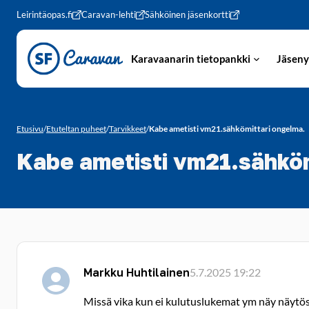
Siirry sivun sisältöön
Leirintäopas.fi
Caravan-lehti
Sähköinen jäsenkortti
Karavaanarin tietopankki
Jäseny
Etusivu
/
Etuteltan puheet
/
Tarvikkeet
/
Kabe ametisti vm21.sähkömittari ongelma.
Kabe ametisti vm21.sähköm
Markku Huhtilainen
5.7.2025 19:22
Missä vika kun ei kulutuslukemat ym näy näytöss