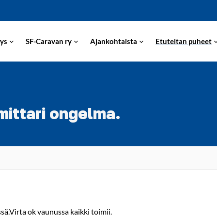
ys
SF-Caravan ry
Ajankohtaista
Etuteltan puheet
ittari ongelma.
ä.Virta ok vaunussa kaikki toimii.