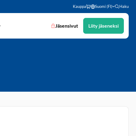
Kauppa
Suomi (FI)
Haku
Jäsensivut
Liity jäseneksi