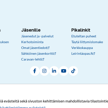
a
Jäsenille
Pikalinkit
Jäsenedut ja -palvelut
Etuteltan puheet
tuksen
Kerhotoiminta
Täytä liittymislomake
Omat jäsentiedot
Verkkokauppa
Sähköinen jäsenkortti
Leirintäopas.fi
Caravan-lehti
Facebook
Instagram
LinkedIn
YouTube
TikTok
Rekisteri- ja tietosuojaseloste
Sopimusehdot
© Karavaanarit 2026
evästeitä sekä sivuston kehittämisen mahdollistavia tilastointiev
käyttämistämme evästeistä.​​​​​​