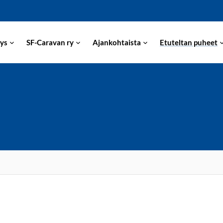
ys
SF-Caravan ry
Ajankohtaista
Etuteltan puheet