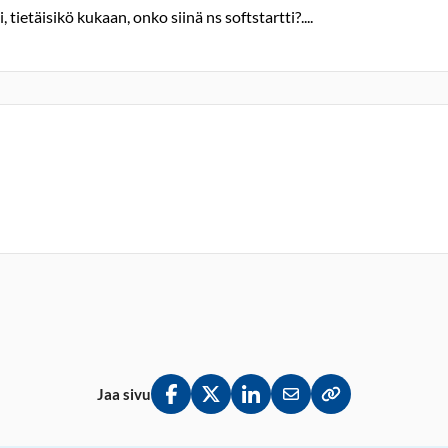
etäisikö kukaan, onko siinä ns softstartti?....
Jaa sivu
Jaa Facebookissa
Jaa Twitterissä
Jaa LinkedInissä
Jaa sähköpostitse
Kopioi linkki lei