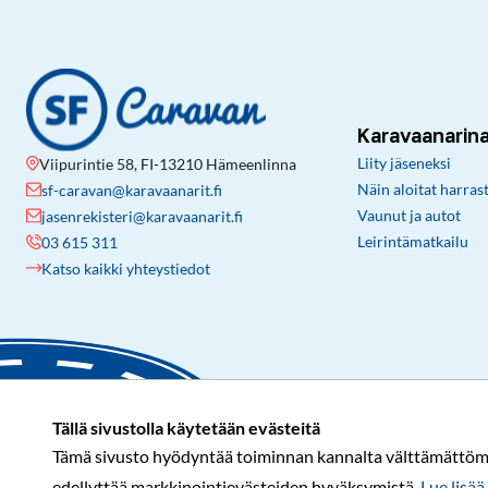
Karavaanarin
Liity jäseneksi
Viipurintie 58, FI-13210 Hämeenlinna
Näin aloitat harras
sf-caravan@karavaanarit.fi
Vaunut ja autot
jasenrekisteri@karavaanarit.fi
Leirintämatkailu
03 615 311
Katso kaikki yhteystiedot
Tällä sivustolla käytetään evästeitä
Tämä sivusto hyödyntää toiminnan kannalta välttämättömiä 
edellyttää markkinointievästeiden hyväksymistä.
Lue lisää 