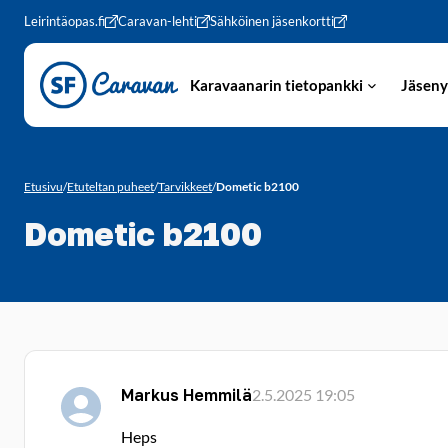
Siirry sivun sisältöön
Leirintäopas.fi
Caravan-lehti
Sähköinen jäsenkortti
Karavaanarin tietopankki
Jäseny
Etusivu
/
Etuteltan puheet
/
Tarvikkeet
/
Dometic b2100
Dometic b2100
Markus Hemmilä
2.5.2025 19:05
Heps