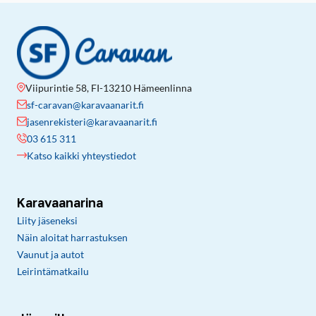
Viipurintie 58, FI-13210 Hämeenlinna
sf-caravan@karavaanarit.fi
jasenrekisteri@karavaanarit.fi
03 615 311
Katso kaikki yhteystiedot
Karavaanarina
Liity jäseneksi
Näin aloitat harrastuksen
Vaunut ja autot
Leirintämatkailu