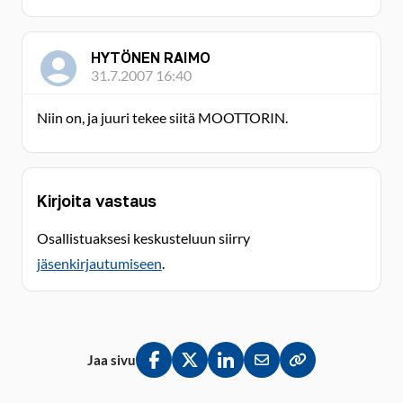
HYTÖNEN RAIMO
31.7.2007 16:40
Niin on, ja juuri tekee siitä MOOTTORIN.
Kirjoita vastaus
Osallistuaksesi keskusteluun siirry
jäsenkirjautumiseen
.
Jaa sivu
Jaa Facebookissa
Jaa Twitterissä
Jaa LinkedInissä
Jaa sähköpostitse
Kopioi linkki lei