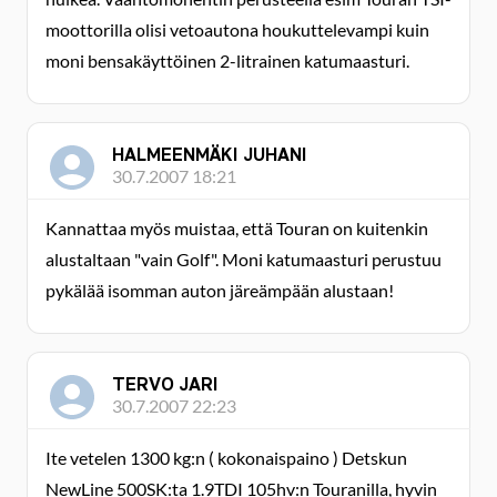
moottorilla olisi vetoautona houkuttelevampi kuin
moni bensakäyttöinen 2-litrainen katumaasturi.
HALMEENMÄKI JUHANI
30.7.2007 18:21
Kannattaa myös muistaa, että Touran on kuitenkin
alustaltaan "vain Golf". Moni katumaasturi perustuu
pykälää isomman auton järeämpään alustaan!
TERVO JARI
30.7.2007 22:23
Ite vetelen 1300 kg:n ( kokonaispaino ) Detskun
NewLine 500SK:ta 1.9TDI 105hv:n Touranilla, hyvin