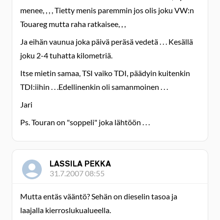
menee, , , , Tietty menis paremmin jos olis joku VW:n
Touareg mutta raha ratkaisee, , ,
Ja eihän vaunua joka päivä peräsä vedetä . . . Kesällä
joku 2-4 tuhatta kilometriä.
Itse mietin samaa, TSI vaiko TDI, päädyin kuitenkin
TDI:iihin . . .Edellinenkin oli samanmoinen . . .
Jari
Ps. Touran on "soppeli" joka lähtöön . . .
LASSILA PEKKA
31.7.2007 08:55
Mutta entäs vääntö? Sehän on dieselin tasoa ja
laajalla kierroslukualueella.