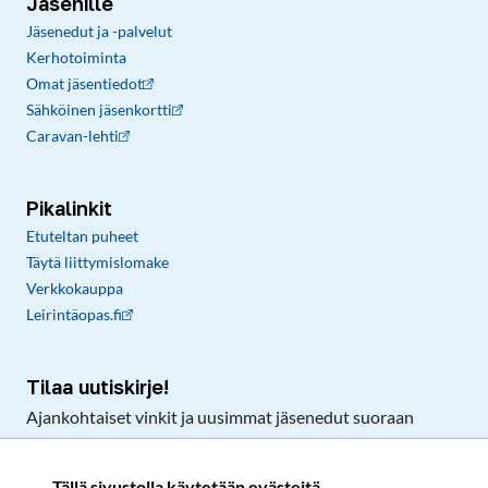
Jäsenille
Jäsenedut ja -palvelut
Kerhotoiminta
Omat jäsentiedot
Sähköinen jäsenkortti
Caravan-lehti
Pikalinkit
Etuteltan puheet
Täytä liittymislomake
Verkkokauppa
Leirintäopas.fi
Tilaa uutiskirje!
Ajankohtaiset vinkit ja uusimmat jäsenedut suoraan
sähköpostiisi.
Tällä sivustolla käytetään evästeitä