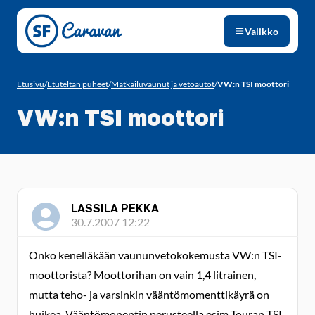
Siirry sivun sisältöön
Valikko
Etusivu
/
Etuteltan puheet
/
Matkailuvaunut ja vetoautot
/
VW:n TSI moottori
VW:n TSI moottori
LASSILA PEKKA
30.7.2007 12:22
Onko kenelläkään vaununvetokokemusta VW:n TSI-
moottorista? Moottorihan on vain 1,4 litrainen,
mutta teho- ja varsinkin vääntömomenttikäyrä on
huikea. Vääntömonentin perusteella esim Touran TSI-