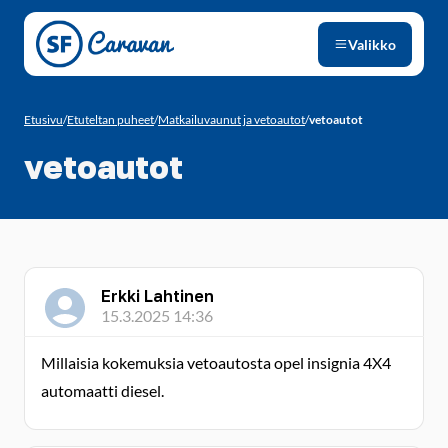
Siirry sivun sisältöön
Valikko
Etusivu
/
Etuteltan puheet
/
Matkailuvaunut ja vetoautot
/
vetoautot
vetoautot
Erkki Lahtinen
15.3.2025 14:36
Millaisia kokemuksia vetoautosta opel insignia 4X4
automaatti diesel.