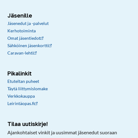
Jäsenille
Jäsenedut ja -palvelut
Kerhotoiminta
Omat jäsentiedot
Sähköinen jäsenkortti
Caravan-lehti
Pikalinkit
Etuteltan puheet
Täytä liittymislomake
Verkkokauppa
Leirintäopas.fi
Tilaa uutiskirje!
Ajankohtaiset vinkit ja uusimmat jäsenedut suoraan