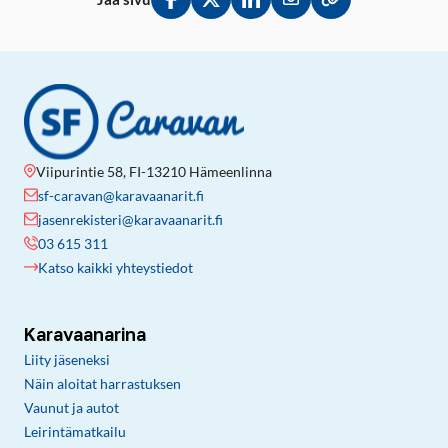
Jaa Facebookissa
Jaa Twitterissä
Jaa LinkedInissä
Jaa sähköpostitse
Kopioi linkki lei
Viipurintie 58, FI-13210 Hämeenlinna
sf-caravan@karavaanarit.fi
jasenrekisteri@karavaanarit.fi
03 615 311
Katso kaikki yhteystiedot
Karavaanarina
Liity jäseneksi
Näin aloitat harrastuksen
Vaunut ja autot
Leirintämatkailu