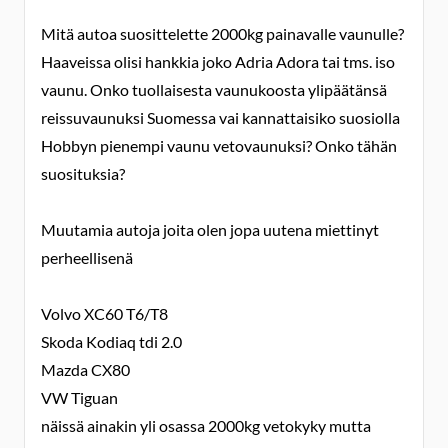
Mitä autoa suosittelette 2000kg painavalle vaunulle?
Haaveissa olisi hankkia joko Adria Adora tai tms. iso
vaunu. Onko tuollaisesta vaunukoosta ylipäätänsä
reissuvaunuksi Suomessa vai kannattaisiko suosiolla
Hobbyn pienempi vaunu vetovaunuksi? Onko tähän
suosituksia?
Muutamia autoja joita olen jopa uutena miettinyt
perheellisenä
Volvo XC60 T6/T8
Skoda Kodiaq tdi 2.0
Mazda CX80
VW Tiguan
näissä ainakin yli osassa 2000kg vetokyky mutta