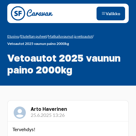
Siirry sivun sisältöön
Valikko
Etusivu
/
Etuteltan puheet
/
Matkailuvaunut ja vetoautot
/
Vetoautot 2025 vaunun paino 2000kg
Vetoautot 2025 vaunun
paino 2000kg
Arto Haverinen
25.6.2025 13:26
Tervehdys!