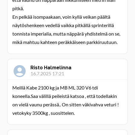
pitkä.
En pelkää isompaakaan, voin kyllä veikan päältä
näytöshenkeen vedellä vaikka pitkällä sprinterillä
tonnista imperialia, mutta näppärä yhdistelmä on se,
mikä mahtuu kahteen peräkkäiseen parkkiruutuun.
Risto Halmelinna
16.7.2025 17:21
Meillä Kabe 2100 kg ja MB ML 320 V6 tdi
koneella.Saa välillä peileistä katsoa , että todellakin
on vielä vaunu perässä.. On sitten väkivahva veturi !
vetokyky 3500kg , suosittelen.