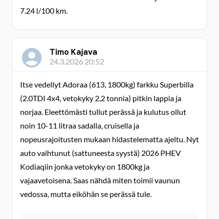
7.24 l/100 km.
Timo Kajava
24.3.2026 20:52
Itse vedellyt Adoraa (613, 1800kg) farkku Superbilla
(2.0TDI 4x4, vetokyky 2,2 tonnia) pitkin lappia ja
norjaa. Eleettömästi tullut perässä ja kulutus ollut
noin 10-11 litraa sadalla, cruisella ja
nopeusrajoitusten mukaan hidastelematta ajeltu. Nyt
auto vaihtunut (sattuneesta syystä) 2026 PHEV
Kodiaqiin jonka vetokyky on 1800kg ja
vajaavetoisena. Saas nähdä miten toimii vaunun
vedossa, mutta eiköhän se perässä tule.