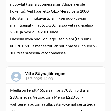
nyppylät (täällä Suomessa siis, Alppeja ei ole
kokeiltu). Veikkaan että GLC-Mersu veisi 2000
kiloista ihan mukavasti, ja miksei nuo kysyjän
mainitsematkin autot. GLC:llä saa vetää dieselinä
2500 ja hybridillä 2000 kiloa.
Dieselin hyvä puoli on järjellisen pieni (tai suuri)
kulutus. Mulla menee tuulen suunnasta riippuen 9 -
10 litraa satasella vetohommissa.
Ville Säynäjäkangas
16.7.2025 14:03
Meillä on Fendt 465, aisan kans 703cm pitkä ja
230cm leveä. Vetoautona Mersu E220 cdi 7
vaihteisella automaatilla. Siitä kokemuksesta tiedän,
että vaunu on näppärään liikkumiseen metrin liian