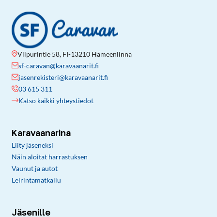
Viipurintie 58, FI-13210 Hämeenlinna
sf-caravan@karavaanarit.fi
jasenrekisteri@karavaanarit.fi
03 615 311
Katso kaikki yhteystiedot
Karavaanarina
Liity jäseneksi
Näin aloitat harrastuksen
Vaunut ja autot
Leirintämatkailu
Jäsenille