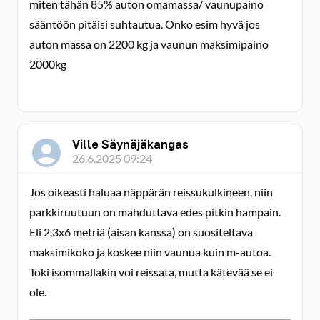
miten tähän 85% auton omamassa/ vaunupaino
sääntöön pitäisi suhtautua. Onko esim hyvä jos
auton massa on 2200 kg ja vaunun maksimipaino
2000kg
Ville Säynäjäkangas
26.6.2025 09:24
Jos oikeasti haluaa näppärän reissukulkineen, niin
parkkiruutuun on mahduttava edes pitkin hampain.
Eli 2,3x6 metriä (aisan kanssa) on suositeltava
maksimikoko ja koskee niin vaunua kuin m-autoa.
Toki isommallakin voi reissata, mutta kätevää se ei
ole.