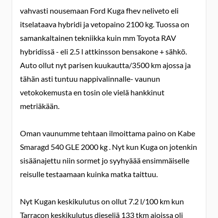
vahvasti nousemaan Ford Kuga fhev neliveto eli
itselataava hybridi ja vetopaino 2100 kg. Tuossa on
samankaltainen tekniikka kuin mm Toyota RAV
hybridissä - eli 2.5 l attkinsson bensakone + sähkö.
Auto ollut nyt parisen kuukautta/3500 km ajossa ja
tähän asti tuntuu nappivalinnalle- vaunun
vetokokemusta en tosin ole vielä hankkinut
metriäkään.
Oman vaunumme tehtaan ilmoittama paino on Kabe
Smaragd 540 GLE 2000 kg . Nyt kun Kuga on jotenkin
sisäänajettu niin sormet jo syyhyäää ensimmäiselle
reisulle testaamaan kuinka matka taittuu.
Nyt Kugan keskikulutus on ollut 7.2 l/100 km kun
Tarracon keskikulutus dieseliä 133 tkm ajoissa oli