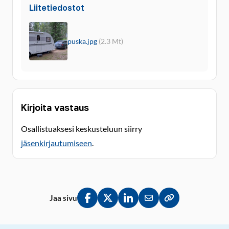
Liitetiedostot
puska.jpg
(2.3 Mt)
Kirjoita vastaus
Osallistuaksesi keskusteluun siirry
jäsenkirjautumiseen
.
Jaa sivu
Jaa Facebookissa
Jaa Twitterissä
Jaa LinkedInissä
Jaa sähköpostitse
Kopioi linkki lei