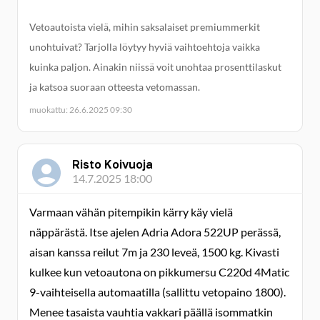
Vetoautoista vielä, mihin saksalaiset premiummerkit
unohtuivat? Tarjolla löytyy hyviä vaihtoehtoja vaikka
kuinka paljon. Ainakin niissä voit unohtaa prosenttilaskut
ja katsoa suoraan otteesta vetomassan.
muokattu: 26.6.2025 09:30
Risto Koivuoja
14.7.2025 18:00
Varmaan vähän pitempikin kärry käy vielä
näppärästä. Itse ajelen Adria Adora 522UP perässä,
aisan kanssa reilut 7m ja 230 leveä, 1500 kg. Kivasti
kulkee kun vetoautona on pikkumersu C220d 4Matic
9-vaihteisella automaatilla (sallittu vetopaino 1800).
Menee tasaista vauhtia vakkari päällä isommatkin