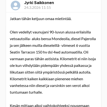
Jyrki Saikkonen
24.3.2026 11:15
Jatkan tähän ketjuun omaa mietintää.
Olen vedellyt vaunujani 90-luvun alussa erilaisilla
vetoautoilla- aluks bensa Mondeolla, diesel Pajerolla
ja sen jälkeen muilla dieseleillä- viimeset 6 vuotta
Seatin Tarracon 150 hv dsl 4wd automaatilla. Oli
varmaan paras tähän astisista. Kilometrit ei niin isoja
ole kun viihdytään pidempään yhdessä paikassa ja
liikutaan sitten siitä ympäristössä pelkällä autolla.
Kilometrit kaiken kaikkiaan pienenee miehen
vanhetessa niin diesel ja varsinkin sen verot alkoi
tuntumaan turhalle.
Kesän mittaan alkoi vaihtokohteeksi nousemaan