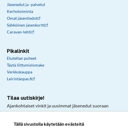
Jäsenedut ja -palvelut
Kerhotoiminta
Omat jäsentiedot
Sähköinen jäsenkortti
Caravan-lehti
Pikalinkit
Etuteltan puheet
Täytä liittymislomake
Verkkokauppa
Leirintäopas.fi
Tilaa uutiskirje!
Ajankohtaiset vinkit ja uusimmat jäsenedut suoraan
sähköpostiisi.
Tällä sivustolla käytetään evästeitä