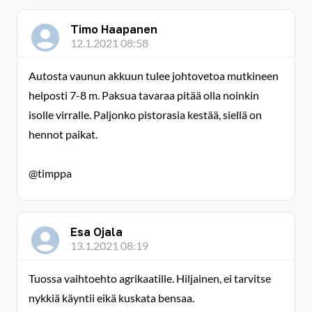
Timo Haapanen
12.1.2021 08:58
Autosta vaunun akkuun tulee johtovetoa mutkineen
helposti 7-8 m. Paksua tavaraa pitää olla noinkin
isolle virralle. Paljonko pistorasia kestää, siellä on
hennot paikat.
@timppa
Esa Ojala
13.1.2021 08:19
Tuossa vaihtoehto agrikaatille. Hiljainen, ei tarvitse
nykkiä käyntii eikä kuskata bensaa.