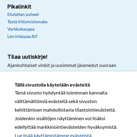
Pikalinkit
Etuteltan puheet
Täytä liittymislomake
Verkkokauppa
Leirintäopas.fi
Tilaa uutiskirje!
Ajankohtaiset vinkit ja uusimmat jäsenedut suoraan
sähköpostiisi.
Tällä sivustolla käytetään evästeitä
Tämä sivusto hyödyntää toiminnan kannalta
Tilaa
välttämättömiä evästeitä sekä sivuston
Facebook
Instagram
LinkedIn
YouTube
TikTok
kehittämisen mahdollistavia tilastointievästeitä.
Joidenkin sisältöjen näyttäminen voi lisäksi
edellyttää markkinointievästeiden hyväksymistä.
Rekisteri- ja tietosuojaseloste
Sopimusehdot
Lue lisää käyttämistämme evästeistä.​​​​​​