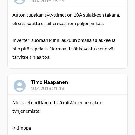
10.4.2018 18:35
Auton tupakan sytyttimet on 10A sulakkeen takana,
eli sitä kautta ei siihen saa noin paljon virtaa.
Inverteri suoraan kiinni akkuun omalla sulakkeella
niin pitäisi pelata. Normaalit sähkövastukset eivät
tarvitse siniaaltoa.
Timo Haapanen
10.4.2018 21:18
Mutta ei ehdi lämmittää mitään ennen akun
tyhjenemistä.
@timppa