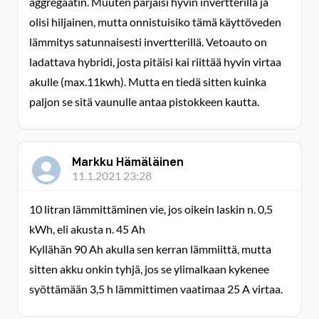
aggregaatin. Muuten pärjäisi hyvin invertterillä ja
olisi hiljainen, mutta onnistuisiko tämä käyttöveden
lämmitys satunnaisesti invertterillä. Vetoauto on
ladattava hybridi, josta pitäisi kai riittää hyvin virtaa
akulle (max.11kwh). Mutta en tiedä sitten kuinka
paljon se sitä vaunulle antaa pistokkeen kautta.
Markku Hämäläinen
11.1.2021 23:28
10 litran lämmittäminen vie, jos oikein laskin n. 0,5
kWh, eli akusta n. 45 Ah
Kyllähän 90 Ah akulla sen kerran lämmiittä, mutta
sitten akku onkin tyhjä, jos se ylimalkaan kykenee
syöttämään 3,5 h lämmittimen vaatimaa 25 A virtaa.