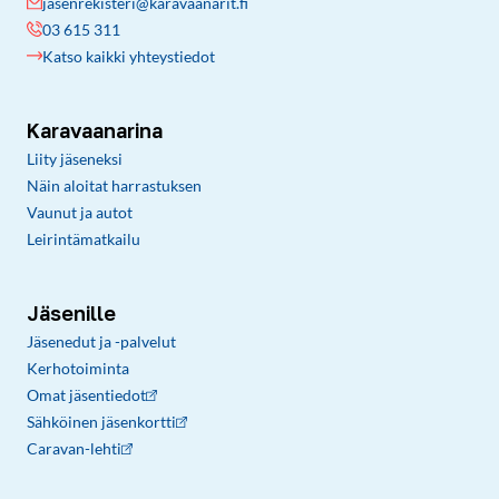
jasenrekisteri@karavaanarit.fi
03 615 311
Katso kaikki yhteystiedot
Karavaanarina
Liity jäseneksi
Näin aloitat harrastuksen
Vaunut ja autot
Leirintämatkailu
Jäsenille
Jäsenedut ja -palvelut
Kerhotoiminta
Omat jäsentiedot
Sähköinen jäsenkortti
Caravan-lehti