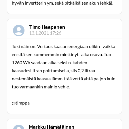
hyvän invertterin ym. sekä pitkäikäisen akun (ehkä).
Timo Haapanen
13.1.2021 17:26
Toki näin on. Vertaus kaasun energiaan olikin -vaikka
en sitä sen kummemmin miettinyt- aika osuva. Tuo
1260 Wh saadaan aikaiseksi n. kahden
kaasudesilitran polttamisella, siis 0,2 litraa
nestemäistä kaasua lämmittää vettä yhtä paljon kuin
tuo varmaankin mainio vehje.
@timppa
Markku Hämäläinen