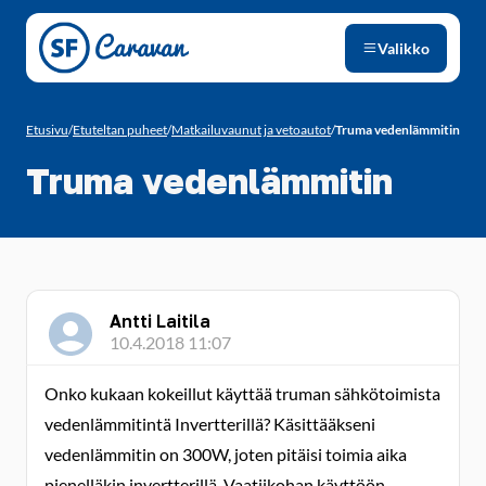
Siirry sivun sisältöön
Valikko
Etusivu
/
Etuteltan puheet
/
Matkailuvaunut ja vetoautot
/
Truma vedenlämmitin
Truma vedenlämmitin
Antti Laitila
10.4.2018 11:07
Onko kukaan kokeillut käyttää truman sähkötoimista
vedenlämmitintä Invertterillä? Käsittääkseni
vedenlämmitin on 300W, joten pitäisi toimia aika
pienelläkin invertterillä. Vaatiikohan käyttöön