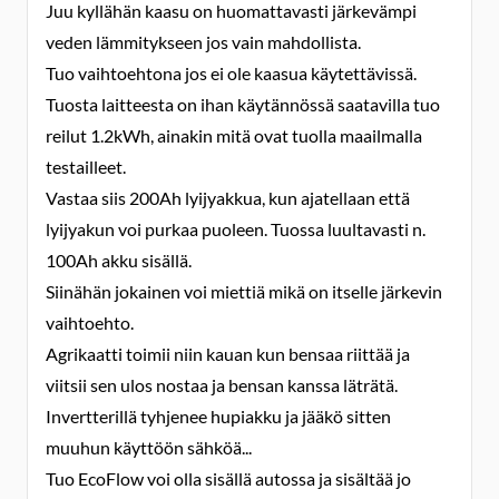
Juu kyllähän kaasu on huomattavasti järkevämpi
veden lämmitykseen jos vain mahdollista.
Tuo vaihtoehtona jos ei ole kaasua käytettävissä.
Tuosta laitteesta on ihan käytännössä saatavilla tuo
reilut 1.2kWh, ainakin mitä ovat tuolla maailmalla
testailleet.
Vastaa siis 200Ah lyijyakkua, kun ajatellaan että
lyijyakun voi purkaa puoleen. Tuossa luultavasti n.
100Ah akku sisällä.
Siinähän jokainen voi miettiä mikä on itselle järkevin
vaihtoehto.
Agrikaatti toimii niin kauan kun bensaa riittää ja
viitsii sen ulos nostaa ja bensan kanssa läträtä.
Invertterillä tyhjenee hupiakku ja jääkö sitten
muuhun käyttöön sähköä...
Tuo EcoFlow voi olla sisällä autossa ja sisältää jo