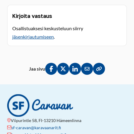
Kirjoita vastaus
Osallistuaksesi keskusteluun siirry
jäsenkirjautumiseen
.
Jaa sivu
Jaa Facebookissa
Jaa Twitterissä
Jaa LinkedInissä
Jaa sähköpostitse
Kopioi linkki lei
Viipurintie 58, FI-13210 Hämeenlinna
sf-caravan@karavaanarit.fi