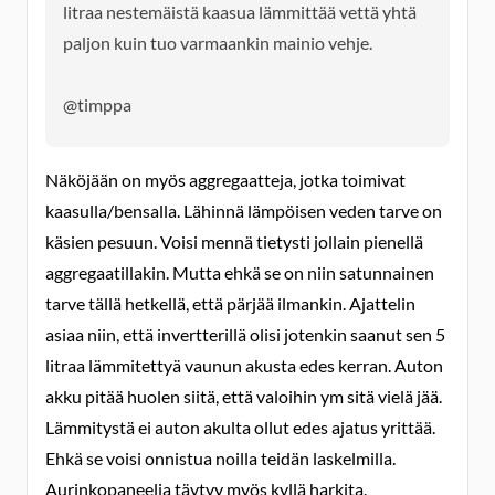
litraa nestemäistä kaasua lämmittää vettä yhtä
paljon kuin tuo varmaankin mainio vehje.
@timppa
Näköjään on myös aggregaatteja, jotka toimivat
kaasulla/bensalla. Lähinnä lämpöisen veden tarve on
käsien pesuun. Voisi mennä tietysti jollain pienellä
aggregaatillakin. Mutta ehkä se on niin satunnainen
tarve tällä hetkellä, että pärjää ilmankin. Ajattelin
asiaa niin, että invertterillä olisi jotenkin saanut sen 5
litraa lämmitettyä vaunun akusta edes kerran. Auton
akku pitää huolen siitä, että valoihin ym sitä vielä jää.
Lämmitystä ei auton akulta ollut edes ajatus yrittää.
Ehkä se voisi onnistua noilla teidän laskelmilla.
Aurinkopaneelia täytyy myös kyllä harkita.