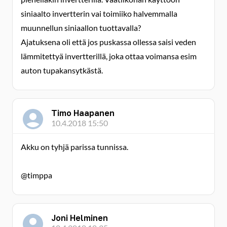
siniaalto invertterin vai toimiiko halvemmalla
muunnellun siniaallon tuottavalla?
Ajatuksena oli että jos puskassa ollessa saisi veden
lämmitettyä invertterillä, joka ottaa voimansa esim
auton tupakansytkästä.
Timo Haapanen
10.4.2018 15:50
Akku on tyhjä parissa tunnissa.
@timppa
Joni Helminen