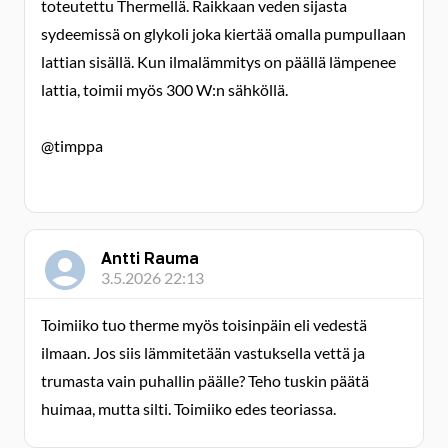
toteutettu Thermellä. Raikkaan veden sijasta
sydeemissä on glykoli joka kiertää omalla pumpullaan
lattian sisällä. Kun ilmalämmitys on päällä lämpenee
lattia, toimii myös 300 W:n sähköllä.
@timppa
Antti Rauma
3.5.2026 22:13
Toimiiko tuo therme myös toisinpäin eli vedestä
ilmaan. Jos siis lämmitetään vastuksella vettä ja
trumasta vain puhallin päälle? Teho tuskin päätä
huimaa, mutta silti. Toimiiko edes teoriassa.