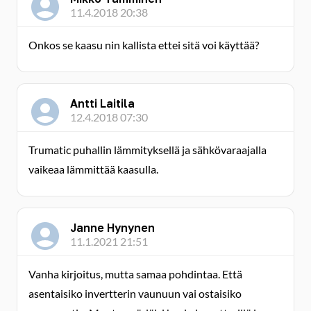
11.4.2018 20:38
Onkos se kaasu nin kallista ettei sitä voi käyttää?
Antti Laitila
12.4.2018 07:30
Trumatic puhallin lämmityksellä ja sähkövaraajalla
vaikeaa lämmittää kaasulla.
Janne Hynynen
11.1.2021 21:51
Vanha kirjoitus, mutta samaa pohdintaa. Että
asentaisiko invertterin vaunuun vai ostaisiko