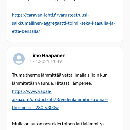
https://caravan-lehti.fi/varusteet/uusi-
salkkumallinen-aggregaatti-toimii-seka-kaasulla-ja-
etta-bensalla/
Timo Haapanen
17.1.2021 11:49
Truma therme lämmittää vettä ilmalla silloin kun
lämmitetään vaunua. Hitaasti lämpenee.
https://www.vapaa-
aika.com/product/5873/vedenlammitin-truma--
therme-5-l-230-v300w
Mulla on auton nestekiertoinen lattialämmitys