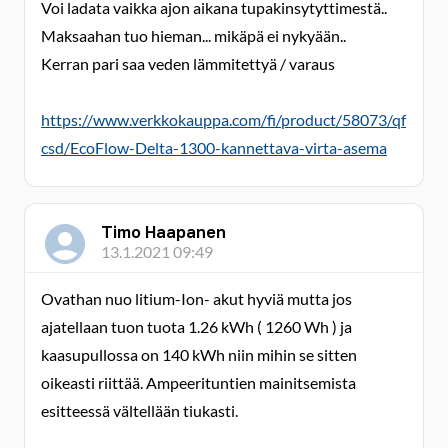
Voi ladata vaikka ajon aikana tupakinsytyttimestä..
Maksaahan tuo hieman... mikäpä ei nykyään..
Kerran pari saa veden lämmitettyä / varaus
https://www.verkkokauppa.com/fi/product/58073/qf
csd/EcoFlow-Delta-1300-kannettava-virta-asema
Timo Haapanen
13.1.2021 09:49
Ovathan nuo litium-Ion- akut hyviä mutta jos
ajatellaan tuon tuota 1.26 kWh ( 1260 Wh ) ja
kaasupullossa on 140 kWh niin mihin se sitten
oikeasti riittää. Ampeerituntien mainitsemista
esitteessä vältellään tiukasti.