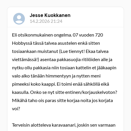
Jesse Kuokkanen
14.2.2026 21:24
Eli otsikonmukainen ongelma. 07 vuoden 720
Hobbyssä tässä talvea asustelen enkä sitten
tosiaankaan muistanut (Lue tiennyt! Ekaa talvea
viettämässä!) asentaa pakkasuojia ritilöiden alle ja
nytku ollu pakkasia niin tosiaan kattelin et jääkaapin
valo alko tänään himmentyyn ja nytten meni
pimeeksi koko kaappi. Ei toimi enää sähköllä eikä
kaasulla. Onko se nyt sitte entinen/korjauskelvoton?
Mikähä taho ois paras sitte korjaa noita jos korjata
voi?
Terveisin alotteleva karavaanari, joskin sen varmaan