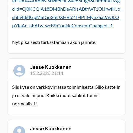
id=0AAAAAo9MStMfefHLVAe66cTg58LnRhmXU&g
clid=Cj0KCQiA18DMBhDeARIsABtYwT1OiJrwfKJo
sh8vfdjdGpMaIGp3qtJXHBo2THPIiMynxSa2AQLO
pYIaAnJsEALw_wcB&CookieConsentChanged=1
Nyt pikaisesti tarkastamaan akun jännite.
Jesse Kuokkanen
15.2.2026 21:14
Siis kyse on verkkovirrassa toimimisesta. Sillo kattelin
jo et valo hiipuu. Kaikki muut sähköt toimii
normaalisti!
Jesse Kuokkanen