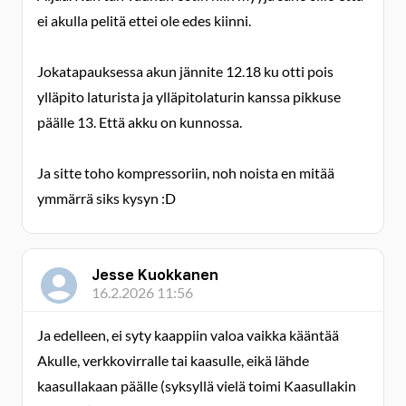
ei akulla pelitä ettei ole edes kiinni.
Jokatapauksessa akun jännite 12.18 ku otti pois
ylläpito laturista ja ylläpitolaturin kanssa pikkuse
päälle 13. Että akku on kunnossa.
Ja sitte toho kompressoriin, noh noista en mitää
ymmärrä siks kysyn :D
Jesse Kuokkanen
16.2.2026 11:56
Ja edelleen, ei syty kaappiin valoa vaikka kääntää
Akulle, verkkovirralle tai kaasulle, eikä lähde
kaasullakaan päälle (syksyllä vielä toimi Kaasullakin