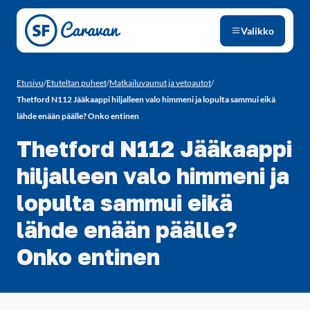
Siirry sivun sisältöön
Valikko
Etusivu
/
Etuteltan puheet
/
Matkailuvaunut ja vetoautot
/
Thetford N112 Jääkaappi hiljalleen valo himmeni ja lopulta sammui eikä
lähde enään päälle? Onko entinen
Thetford N112 Jääkaappi
hiljalleen valo himmeni ja
lopulta sammui eikä
lähde enään päälle?
Onko entinen