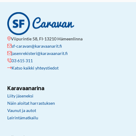
Viipurintie 58, FI-13210 Hämeenlinna
sf-caravan@karavaanarit.fi
jasenrekisteri@karavaanarit.fi
03 615 311
Katso kaikki yhteystiedot
Karavaanarina
Liity jäseneksi
Näin aloitat harrastuksen
Vaunut ja autot
Leirintämatkailu