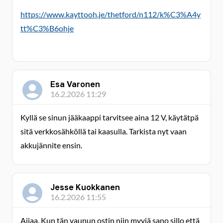
https://www.kayttooh.je/thetford/n112/k%C3%A4y
tt%C3%B6ohje
Esa Varonen
16.2.2026 11:29
Kyllä se sinun jääkaappi tarvitsee aina 12 V, käytätpä
sitä verkkosähköllä tai kaasulla. Tarkista nyt vaan
akkujännite ensin.
Jesse Kuokkanen
16.2.2026 11:55
Aijaa. Kun tän vaunun ostin niin myyjä sano sillo että