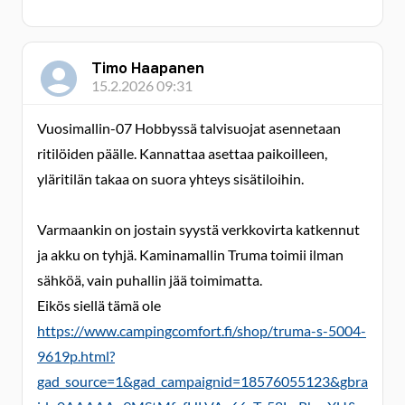
Timo Haapanen
15.2.2026 09:31
Vuosimallin-07 Hobbyssä talvisuojat asennetaan
ritilöiden päälle. Kannattaa asettaa paikoilleen,
yläritilän takaa on suora yhteys sisätiloihin.
Varmaankin on jostain syystä verkkovirta katkennut
ja akku on tyhjä. Kaminamallin Truma toimii ilman
sähköä, vain puhallin jää toimimatta.
Eikös siellä tämä ole
https://www.campingcomfort.fi/shop/truma-s-5004-
9619p.html?
gad_source=1&gad_campaignid=18576055123&gbra