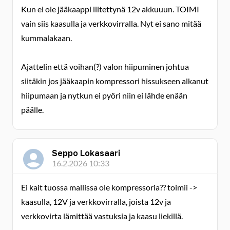
Kun ei ole jääkaappi liitettynä 12v akkuuun. TOIMI
vain siis kaasulla ja verkkovirralla. Nyt ei sano mitää
kummalakaan.
Ajattelin että voihan(?) valon hiipuminen johtua
siitäkin jos jääkaapin kompressori hissukseen alkanut
hiipumaan ja nytkun ei pyöri niin ei lähde enään
päälle.
Seppo Lokasaari
16.2.2026 10:33
Ei kait tuossa mallissa ole kompressoria?? toimii ->
kaasulla, 12V ja verkkovirralla, joista 12v ja
verkkovirta lämittää vastuksia ja kaasu liekillä.