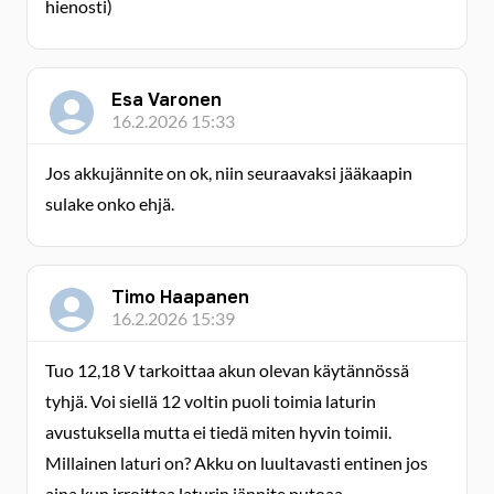
hienosti)
Esa Varonen
16.2.2026 15:33
Jos akkujännite on ok, niin seuraavaksi jääkaapin
sulake onko ehjä.
Timo Haapanen
16.2.2026 15:39
Tuo 12,18 V tarkoittaa akun olevan käytännössä
tyhjä. Voi siellä 12 voltin puoli toimia laturin
avustuksella mutta ei tiedä miten hyvin toimii.
Millainen laturi on? Akku on luultavasti entinen jos
aina kun irroittaa laturin jännite putoaa.