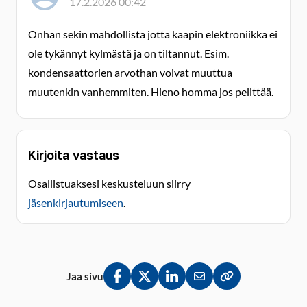
17.2.2026 00:42
Onhan sekin mahdollista jotta kaapin elektroniikka ei
ole tykännyt kylmästä ja on tiltannut. Esim.
kondensaattorien arvothan voivat muuttua
muutenkin vanhemmiten. Hieno homma jos pelittää.
Kirjoita vastaus
Osallistuaksesi keskusteluun siirry
jäsenkirjautumiseen
.
Jaa sivu
Jaa Facebookissa
Jaa Twitterissä
Jaa LinkedInissä
Jaa sähköpostitse
Kopioi linkki lei