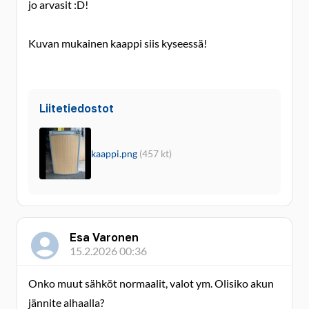
jo arvasit :D!
Kuvan mukainen kaappi siis kyseessä!
Liitetiedostot
kaappi.png
(457 kt)
Esa Varonen
15.2.2026 00:36
Onko muut sähköt normaalit, valot ym. Olisiko akun
jännite alhaalla?