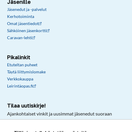
Jäsenille
Jäsenedut ja -palvelut
Kerhotoiminta
Omat jäsentiedot
Sähköinen jäsenkortti
Caravan-lehti
Pikalinkit
Etuteltan puheet
Täytä liittymislomake
Verkkokauppa
Leirintäopas.fi
Tilaa uutiskirje!
Ajankohtaiset vinkit ja uusimmat jäsenedut suoraan
sähköpostiisi.