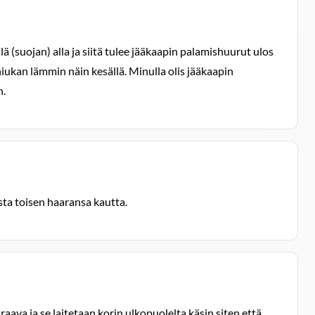
 (suojan) alla ja siitä tulee jääkaapin palamishuurut ulos
iukan lämmin näin kesällä. Minulla olis jääkaapin
n.
ta toisen haaransa kautta.
aava ja se laitetaan korin ulkopuolelta käsin siten että