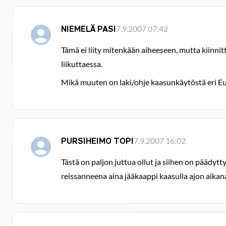
NIEMELÄ PASI
7.9.2007 07:42
Tämä ei liity mitenkään aiheeseen, mutta kiinnitt
liikuttaessa.
Mikä muuten on laki/ohje kaasunkäytöstä eri E
PURSIHEIMO TOPI
7.9.2007 16:02
Tästä on paljon juttua ollut ja siihen on päädytt
reissanneena aina jääkaappi kaasulla ajon aikan