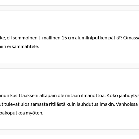
e, eli semmoinen t-mallinen 15 cm alumiiniputken pätkä? Omassa ve
iin ei sammahtele.
inun käsittääkseni altapäin ole mitään ilmanottoa. Koko jäähdytystil
 tulevat ulos samasta ritilästä kuin lauhdutusilmakin. Vanhoissa s
tä pakoputkea myöten.