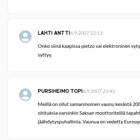
LAHTI ANTTI
6.9.2007 22:13
Onko siinä kaapissa pietzo vai elektroninen syty
syttyy.
PURSIHEIMO TOPI
6.9.2007 23:42
Meillä on ollut samanmoinen vaunu kesästä 2000 
ohituksia varsinkin Saksan moottoriteillä tapa
jäähdytyspuhallinta. Vaunua on vedetty Euroopan 