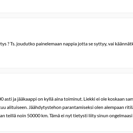
tys ? Ts. joudutko painelemaan nappia jotta se syttyy, vai käännätk
asti ja jääkaappi on kyllä aina toiminut. Liekki ei ole koskaan sa
htuu alituiseen. Jäähdytystehon parantamiseksi olen alempaan riti
teillä noin 50000 km. Tämä ei nyt tietysti liity sinun ongelmaasi 