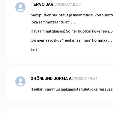
TERVO JARI
7.9.2007 18:27
pakoputken suuntaus ja ilman tuloaukon suunta
joka sammuttaa "tulet" . . .
Käy (ammattilaisen) Solifer huollon kokeneen, SI
On meinaa joskus "henkimaailman" hommaa . . .
Jari
GRÖNLUND JORMA A
7.9.2007 19:51
Itselläni sammuu jääkaapista tulet joka reissussa