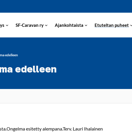
ys
SF-Caravan ry
Ajankohtaista
Etuteltan puheet
lma edelleen
lma edelleen
lista.Ongelma esitetty alempana.Terv. Lauri Ihalainen