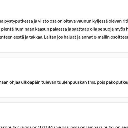
pystyputkessa ja viisto osa on oltava vaunun kyljessä olevan ritilä
u pientä huminaan kaasun palaessa ja saattaap olla se suoja myös h
nteen eestä ja takkaa. Laitan jos haluat ja annat e-mailin osoittee
aan ohjaa ulkoapäin tulevan tuulenpuuskan tms. pois pakoputkes
koputki" ja osa nr 1021447.Se osa jossa on laippa ja putki, on seur