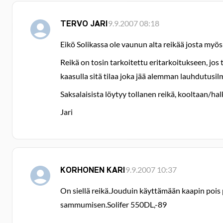
TERVO JARI
9.9.2007 08:18
Eikö Solikassa ole vaunun alta reikää josta myö
Reikä on tosin tarkoitettu eritarkoitukseen, jos
kaasulla sitä tilaa joka jää alemman lauhdutusilm
Saksalaisista löytyy tollanen reikä, kooltaan/hal
Jari
KORHONEN KARI
9.9.2007 10:37
On siellä reikä.Jouduin käyttämään kaapin pois p
sammumisen.Solifer 550DL,-89