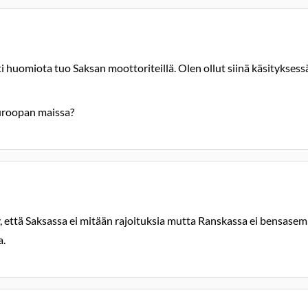
i huomiota tuo Saksan moottoriteillä. Olen ollut siinä käsityksessä 
uroopan maissa?
y, että Saksassa ei mitään rajoituksia mutta Ranskassa ei bensasemil
a.