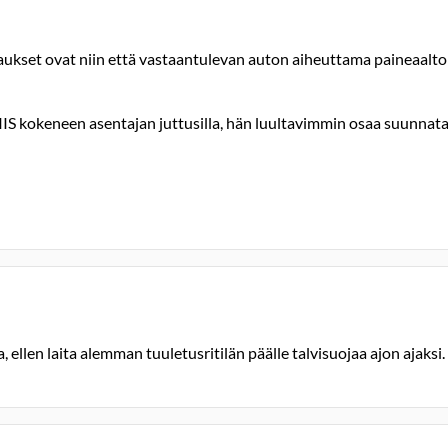
ukset ovat niin että vastaantulevan auton aiheuttama paineaalt
IS kokeneen asentajan juttusilla, hän luultavimmin osaa suunnata il
, ellen laita alemman tuuletusritilän päälle talvisuojaa ajon ajaksi.