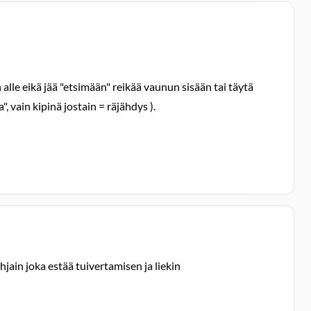
lle eikä jää "etsimään" reikää vaunun sisään tai täytä
 vain kipinä jostain = räjähdys ).
jain joka estää tuivertamisen ja liekin