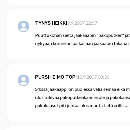
TYNYS HEIKKI
9.9.2007 22:57
Puuttukohan sieltä jääkaaapin "pakoputken" jatk
nykyään kun se on paikallaan jääkaapin takana n
PURSIHEIMO TOPI
10.9.2007 00:33
S4:ssa jaakaappi on puolessa valiä seinää eikä m
ulos tulevaa pakoputkeakaan ei ole ja pakokaasut
pakokaasut piti johtaa ulos muuta tietä erillis