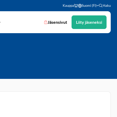
Kauppa
Suomi (FI)
Haku
Jäsensivut
Liity jäseneksi