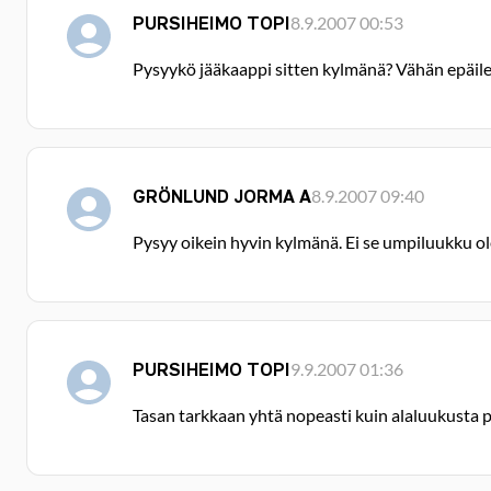
PURSIHEIMO TOPI
8.9.2007 00:53
Pysyykö jääkaappi sitten kylmänä? Vähän epäile
GRÖNLUND JORMA A
8.9.2007 09:40
Pysyy oikein hyvin kylmänä. Ei se umpiluukku ole
PURSIHEIMO TOPI
9.9.2007 01:36
Tasan tarkkaan yhtä nopeasti kuin alaluukusta p