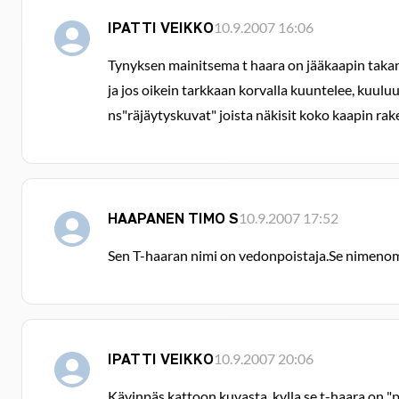
IPATTI VEIKKO
10.9.2007 16:06
Tynyksen mainitsema t haara on jääkaapin takana 
ja jos oikein tarkkaan korvalla kuuntelee, kuulu
ns"räjäytyskuvat" joista näkisit koko kaapin rake
HAAPANEN TIMO S
10.9.2007 17:52
Sen T-haaran nimi on vedonpoistaja.Se nimenom
IPATTI VEIKKO
10.9.2007 20:06
Kävinpäs kattoon kuvasta, kylla se t-haara on "pa