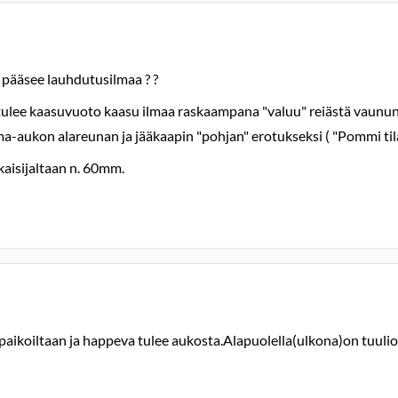
s pääsee lauhdutusilmaa ? ?
 tulee kaasuvuoto kaasu ilmaa raskaampana "valuu" reiästä vaunun a
a-aukon alareunan ja jääkaapin "pohjan" erotukseksi ( "Pommi tila",
kaisijaltaan n. 60mm.
aikoiltaan ja happeva tulee aukosta.Alapuolella(ulkona)on tuulioh