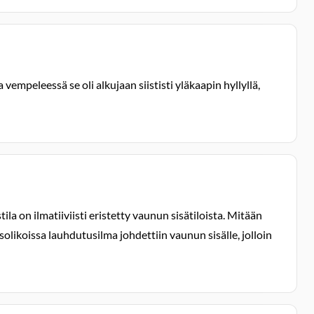
mpeleessä se oli alkujaan siististi yläkaapin hyllyllä,
a on ilmatiiviisti eristetty vaunun sisätiloista. Mitään
olikoissa lauhdutusilma johdettiin vaunun sisälle, jolloin