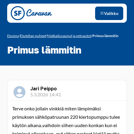
Siirry sivun sisältöön
Valikko
Etusivu
/
Etuteltan puheet
/
Matkailuvaunut ja vetoautot
/
Primus lämmitin
Primus lämmitin
Jari Peippo
5.3.2026 14:41
Terve onko jollain vinkkiä miten lämpimäksi
primuksen sähköpatruunan 220 kiertopumppu tulee
käytön aikana..vaihdoin siihen uuden konkan kun ei
toiminut olleenkaan.. nyt sitten nesteet kietää mutta