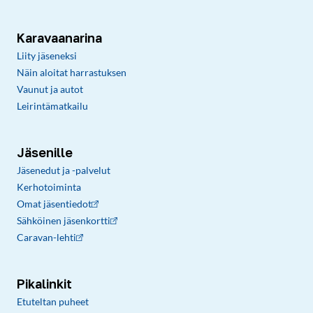
Karavaanarina
Liity jäseneksi
Näin aloitat harrastuksen
Vaunut ja autot
Leirintämatkailu
Jäsenille
Jäsenedut ja -palvelut
Kerhotoiminta
Omat jäsentiedot
Sähköinen jäsenkortti
Caravan-lehti
Pikalinkit
Etuteltan puheet