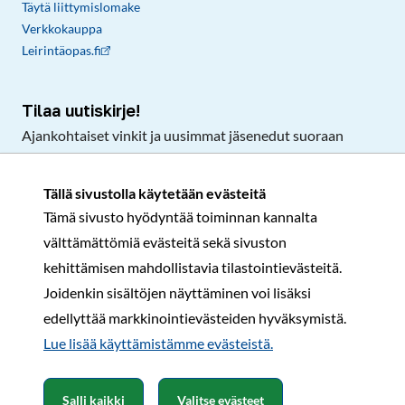
Täytä liittymislomake
Verkkokauppa
Leirintäopas.fi
Tilaa uutiskirje!
Ajankohtaiset vinkit ja uusimmat jäsenedut suoraan
sähköpostiisi.
Tällä sivustolla käytetään evästeitä
Tämä sivusto hyödyntää toiminnan kannalta
Tilaa
välttämättömiä evästeitä sekä sivuston
Facebook
Instagram
LinkedIn
YouTube
TikTok
kehittämisen mahdollistavia tilastointievästeitä.
Joidenkin sisältöjen näyttäminen voi lisäksi
edellyttää markkinointievästeiden hyväksymistä.
Rekisteri- ja tietosuojaseloste
Sopimusehdot
Lue lisää käyttämistämme evästeistä.​​​​​​
© Karavaanarit 2026
Salli kaikki
Valitse evästeet