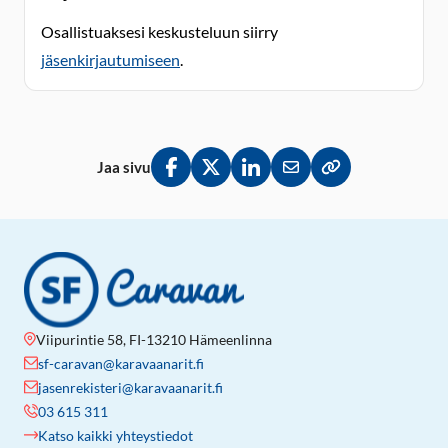
Osallistuaksesi keskusteluun siirry
jäsenkirjautumiseen
.
Jaa sivu
Jaa Facebookissa
Jaa Twitterissä
Jaa LinkedInissä
Jaa sähköpostitse
Kopioi linkki lei
Viipurintie 58, FI-13210 Hämeenlinna
sf-caravan@karavaanarit.fi
jasenrekisteri@karavaanarit.fi
03 615 311
Katso kaikki yhteystiedot