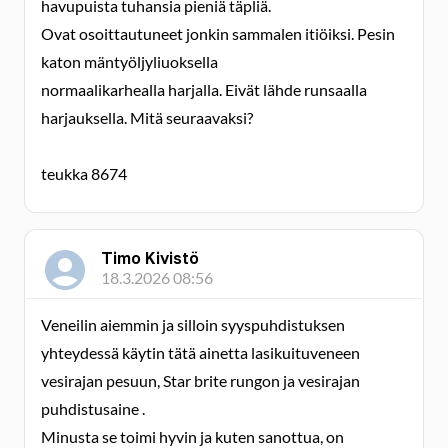
havupuista tuhansia pieniä täpliä.
Ovat osoittautuneet jonkin sammalen itiöiksi. Pesin
katon mäntyöljyliuoksella
normaalikarhealla harjalla. Eivät lähde runsaalla
harjauksella. Mitä seuraavaksi?
teukka 8674
Timo Kivistö
18.3.2026 08:56
Veneilin aiemmin ja silloin syyspuhdistuksen
yhteydessä käytin tätä ainetta lasikuituveneen
vesirajan pesuun, Star brite rungon ja vesirajan
puhdistusaine .
Minusta se toimi hyvin ja kuten sanottua, on