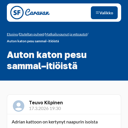
Siirry sivun sisältöön
Valikko
Etusivu
/
Etuteltan puheet
/
Matkailuvaunut ja vetoautot
/
Auton katon pesu sammal–itiöistä
Auton katon pesu
sammal–itiöistä
Teuvo Kilpinen
17.3.2026 19:30
Adrian kattoon on kertynyt naapurin isoista