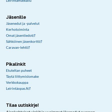
Leirintämatkailu
Jäsenille
Jäsenedut ja -palvelut
Kerhotoiminta
Omat jäsentiedot
Sähköinen jäsenkortti
Caravan-lehti
Pikalinkit
Etuteltan puheet
Täytä liittymislomake
Verkkokauppa
Leirintäopas.fi
Tilaa uutiskirje!
Ajankohtaiset vinkit ja uusimmat jäsenedut suoraan