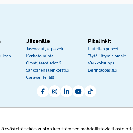
a
Jäsenille
Pikalinkit
Jäsenedut ja -palvelut
Etuteltan puheet
tuksen
Kerhotoiminta
Täytä liittymislomake
Omat jäsentiedot
Verkkokauppa
Sähköinen jäsenkortti
Leirintäopas.fi
Caravan-lehti
Facebook
Instagram
LinkedIn
YouTube
TikTok
Rekisteri- ja tietosuojaseloste
Sopimusehdot
© Karavaanarit 2026
evästeitä sekä sivuston kehittämisen mahdollistavia tilastointiev