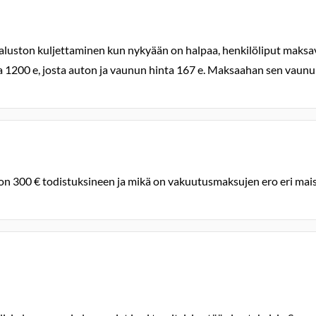
aluston kuljettaminen kun nykyään on halpaa, henkilöliput maksa
1200 e, josta auton ja vaunun hinta 167 e. Maksaahan sen vaunun
300 € todistuksineen ja mikä on vakuutusmaksujen ero eri mais