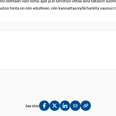
isi olemaan vain loma-ajat ja ei tarvitsisi vetää aina takaisin Suom
auton hinta on niin edullinen, niin kannattaa kyllä harkita vaunun 
Jaa sivu
Jaa Facebookissa
Jaa Twitterissä
Jaa LinkedInissä
Jaa sähköpostitse
Kopioi linkki lei