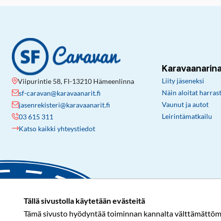
Karavaanarin
Liity jäseneksi
Viipurintie 58, FI-13210 Hämeenlinna
Näin aloitat harras
sf-caravan@karavaanarit.fi
Vaunut ja autot
jasenrekisteri@karavaanarit.fi
Leirintämatkailu
03 615 311
Katso kaikki yhteystiedot
Tällä sivustolla käytetään evästeitä
Tämä sivusto hyödyntää toiminnan kannalta välttämättömiä 