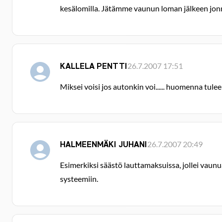
kesälomilla. Jätämme vaunun loman jälkeen jonne
KALLELA PENTTI
26.7.2007 17:51
Miksei voisi jos autonkin voi...... huomenna tulee 
HALMEENMÄKI JUHANI
26.7.2007 20:49
Esimerkiksi säästö lauttamaksuissa, jollei vau
systeemiin.