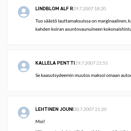
LINDBLOM ALF R
29.7.2007 18:20
Tuo säästö lauttamaksuissa on marginaalinen, k
kahden koiran asuntovaunuineen kokonaishinta 
KALLELA PENTTI
29.7.2007 21:55
Se kaasutsydeemin muutos maksoi omaan autoon 
LEHTINEN JOUNI
30.7.2007 21:20
Moi!