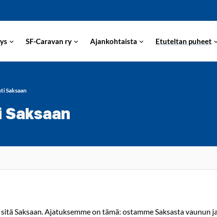
ys
SF-Caravan ry
Ajankohtaista
Etuteltan puheet
ti Saksaan
i Saksaan
 sitä Saksaan. Ajatuksemme on tämä: ostamme Saksasta vaunun ja