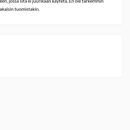
een, jossa sitä ei juurikaan käytetä. En ole tarkemmin
takaisin tuomistakin.
kepöydälle