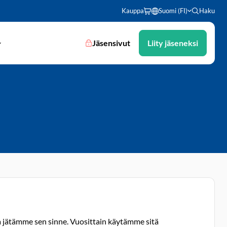
Kauppa
Suomi (FI)
Haku
Jäsensivut
Liity jäseneksi
 jätämme sen sinne. Vuosittain käytämme sitä