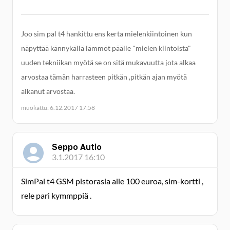
Joo sim pal t4 hankittu ens kerta mielenkiintoinen kun
näpyttää kännykällä lämmöt päälle "mielen kiintoista"
uuden tekniikan myötä se on sitä mukavuutta jota alkaa
arvostaa tämän harrasteen pitkän ,pitkän ajan myötä
alkanut arvostaa.
muokattu: 6.12.2017 17:58
Seppo Autio
3.1.2017 16:10
SimPal t4 GSM pistorasia alle 100 euroa, sim-kortti ,
rele pari kymmppiä .