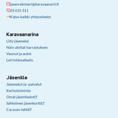
jasenrekisteri@karavaanarit.fi
03 615 311
Katso kaikki yhteystiedot
Karavaanarina
Liity jäseneksi
Näin aloitat harrastuksen
Vaunut ja autot
Leirintämatkailu
Jäsenille
Jäsenedut ja -palvelut
Kerhotoiminta
Omat jäsentiedot
Sähköinen jäsenkortti
Caravan-lehti