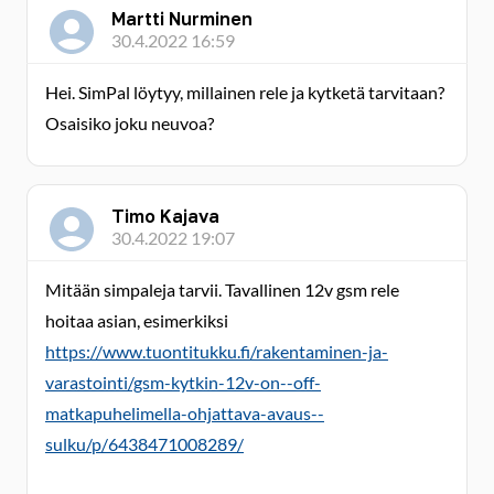
Martti Nurminen
30.4.2022 16:59
Hei. SimPal löytyy, millainen rele ja kytketä tarvitaan?
Osaisiko joku neuvoa?
Timo Kajava
30.4.2022 19:07
Mitään simpaleja tarvii. Tavallinen 12v gsm rele
hoitaa asian, esimerkiksi
https://www.tuontitukku.fi/rakentaminen-ja-
varastointi/gsm-kytkin-12v-on--off-
matkapuhelimella-ohjattava-avaus--
sulku/p/6438471008289/