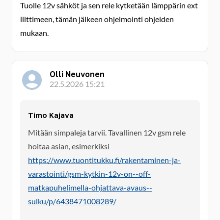
Tuolle 12v sähköt ja sen rele kytketään lämppärin ext
liittimeen, tämän jälkeen ohjelmointi ohjeiden
mukaan.
Olli Neuvonen
22.5.2026 15:21
Timo Kajava
Mitään simpaleja tarvii. Tavallinen 12v gsm rele
hoitaa asian, esimerkiksi
https://www.tuontitukku.fi/rakentaminen-ja-
varastointi/gsm-kytkin-12v-on--off-
matkapuhelimella-ohjattava-avaus--
sulku/p/6438471008289/