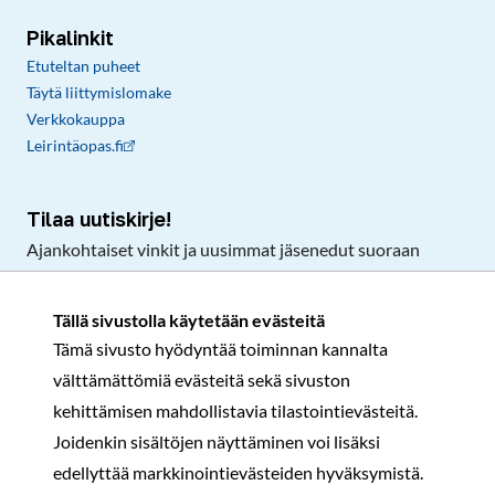
Pikalinkit
Etuteltan puheet
Täytä liittymislomake
Verkkokauppa
Leirintäopas.fi
Tilaa uutiskirje!
Ajankohtaiset vinkit ja uusimmat jäsenedut suoraan
sähköpostiisi.
Tällä sivustolla käytetään evästeitä
Tämä sivusto hyödyntää toiminnan kannalta
Tilaa
välttämättömiä evästeitä sekä sivuston
Facebook
Instagram
LinkedIn
YouTube
TikTok
kehittämisen mahdollistavia tilastointievästeitä.
Joidenkin sisältöjen näyttäminen voi lisäksi
edellyttää markkinointievästeiden hyväksymistä.
Rekisteri- ja tietosuojaseloste
Sopimusehdot