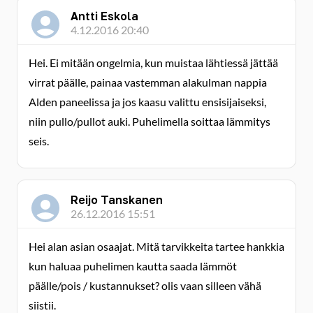
Antti Eskola
4.12.2016 20:40
Hei. Ei mitään ongelmia, kun muistaa lähtiessä jättää
virrat päälle, painaa vastemman alakulman nappia
Alden paneelissa ja jos kaasu valittu ensisijaiseksi,
niin pullo/pullot auki. Puhelimella soittaa lämmitys
seis.
Reijo Tanskanen
26.12.2016 15:51
Hei alan asian osaajat. Mitä tarvikkeita tartee hankkia
kun haluaa puhelimen kautta saada lämmöt
päälle/pois / kustannukset? olis vaan silleen vähä
siistii.