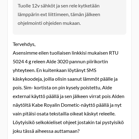
Tuolle 12v sähköt ja sen rele kytketään
lämppärin ext liittimeen, tämän jälkeen
ohjelmointi ohjeiden mukaan.
Tervehdys,
Asensimme eilen tuollaisen linkkisi mukaisen RTU
5024 4 g releen Alde 3020 pannun piirikortin
yhteyteen. En kuitenkaan löytänyt SMS
käskykoodeja, joilla olisin saanut lämmöt päälle ja
pois. Sim- kortista on pin kysely poistettu, Alde
external käyttö päällä ja sen jälkeen virrat pois Alden
näytöltä Kabe Royalin Dometic-näyttö päällä ja nyt
vain pitäisi osata tekstailla oikeat käskyt releelle.
Löytyisikö selkokieliset ohjeet jostakin tai pystyisikö
joku tässä aiheessa auttamaan?