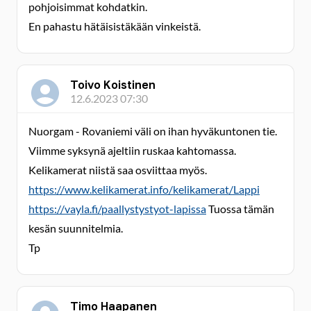
pohjoisimmat kohdatkin.
En pahastu hätäisistäkään vinkeistä.
Toivo Koistinen
12.6.2023 07:30
Nuorgam - Rovaniemi väli on ihan hyväkuntonen tie.
Viimme syksynä ajeltiin ruskaa kahtomassa.
Kelikamerat niistä saa osviittaa myös.
https://www.kelikamerat.info/kelikamerat/Lappi
https://vayla.fi/paallystystyot-lapissa
Tuossa tämän
kesän suunnitelmia.
Tp
Timo Haapanen