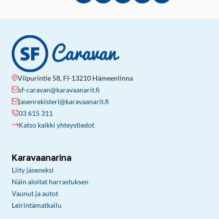
Viipurintie 58, FI-13210 Hämeenlinna
sf-caravan@karavaanarit.fi
jasenrekisteri@karavaanarit.fi
03 615 311
Katso kaikki yhteystiedot
Karavaanarina
Liity jäseneksi
Näin aloitat harrastuksen
Vaunut ja autot
Leirintämatkailu