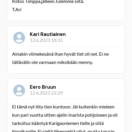
Kiitos Timppa,jälleen.Tulemme siitä.
T.Ari
Kari Rautiainen
12.6.2023 18:35
Ainakin viimekesänä ihan hyvät tiet oli net. Ei ne
tällävälin ole varmaan miksikään menny.
Eero Bruun
12.6.2023 22:29
Ei tämä nyt liity tien kuntoon. Jäi kuitenkin mieleen
kun pari vuotta sitten ajelin Inarista pohjoiseen ja oli
tarkoitus kääntyä Karigasniemen tielle ja siitä
Nordkapille. Ei siellä liikennettä ollut, mutta tajusin