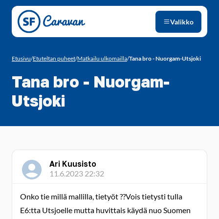
Siirry sivun sisältöön
Valikko
Etusivu
/
Etuteltan puheet
/
Matkailu ulkomailla
/
Tana bro - Nuorgam-Utsjoki
Tana bro - Nuorgam-
Utsjoki
Ari Kuusisto
11.6.2023 22:32
Onko tie millä mallilla, tietyöt ??Vois tietysti tulla
E6:tta Utsjoelle mutta huvittais käydä nuo Suomen