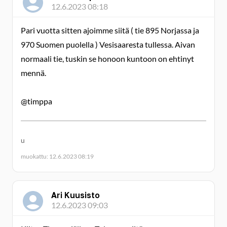
12.6.2023 08:18
Pari vuotta sitten ajoimme siitä ( tie 895 Norjassa ja
970 Suomen puolella ) Vesisaaresta tullessa. Aivan
normaali tie, tuskin se honoon kuntoon on ehtinyt
mennä.
@timppa
u
muokattu: 12.6.2023 08:19
Ari Kuusisto
12.6.2023 09:03