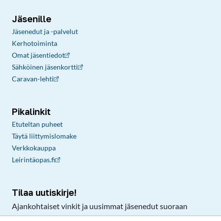
Jäsenille
Jäsenedut ja -palvelut
Kerhotoiminta
Omat jäsentiedot
Sähköinen jäsenkortti
Caravan-lehti
Pikalinkit
Etuteltan puheet
Täytä liittymislomake
Verkkokauppa
Leirintäopas.fi
Tilaa uutiskirje!
Ajankohtaiset vinkit ja uusimmat jäsenedut suoraan
sähköpostiisi.