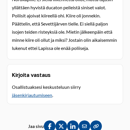
yllättäen hyvistä ducaton peileistä siniset valot.
Poliisit ajoivat kiireellä ohi. Kiire oli jonnekin.
Päättelin, että Sevettijärven tielle. Ei siellä paljon
isojen teiden risteyksiä ole. Mietin jälkeenpäin että
minne kiire oli ollut ja miksi? Jostain olin aikaisemmin
lukenut ettei Lapissa ole enää poliiseja.
Kirjoita vastaus
Osallistuaksesi keskusteluun siirry
jäsenkirjautumiseen
.
Jaa sivu
Jaa Facebookissa
Jaa Twitterissä
Jaa LinkedInissä
Jaa sähköpostitse
Kopioi linkki lei