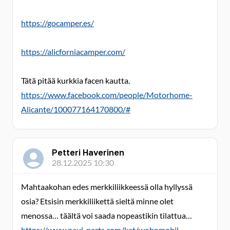
https://gocamper.es/
https://alicforniacamper.com/
Tätä pitää kurkkia facen kautta.
https://www.facebook.com/people/Motorhome-
Alicante/100077164170800/#
Petteri Haverinen
28.12.2025 10:30
Mahtaakohan edes merkkiliikkeessä olla hyllyssä
osia? Etsisin merkkiliikettä sieltä minne olet
menossa… täältä voi saada nopeastikin tilattua…
https://www.paul-parts.com/kat/wohnmobil-