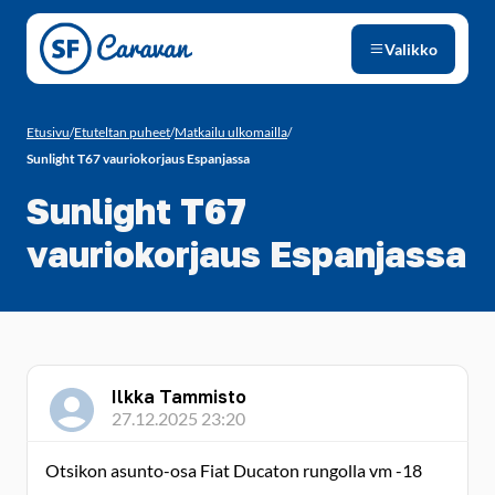
Siirry sivun sisältöön
Valikko
Etusivu
/
Etuteltan puheet
/
Matkailu ulkomailla
/
Sunlight T67 vauriokorjaus Espanjassa
Sunlight T67
vauriokorjaus Espanjassa
Ilkka Tammisto
27.12.2025 23:20
Otsikon asunto-osa Fiat Ducaton rungolla vm -18