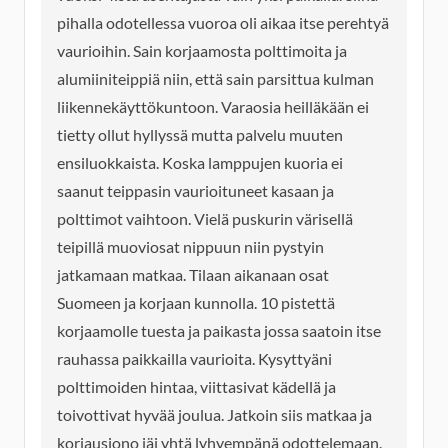
pihalla odotellessa vuoroa oli aikaa itse perehtyä
vaurioihin. Sain korjaamosta polttimoita ja
alumiiniteippiä niin, että sain parsittua kulman
liikennekäyttökuntoon. Varaosia heilläkään ei
tietty ollut hyllyssä mutta palvelu muuten
ensiluokkaista. Koska lamppujen kuoria ei
saanut teippasin vaurioituneet kasaan ja
polttimot vaihtoon. Vielä puskurin värisellä
teipillä muoviosat nippuun niin pystyin
jatkamaan matkaa. Tilaan aikanaan osat
Suomeen ja korjaan kunnolla. 10 pistettä
korjaamolle tuesta ja paikasta jossa saatoin itse
rauhassa paikkailla vaurioita. Kysyttyäni
polttimoiden hintaa, viittasivat kädellä ja
toivottivat hyvää joulua. Jatkoin siis matkaa ja
korjausjono jäi yhtä lyhyempänä odottelemaan.