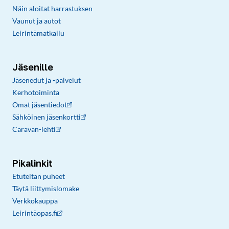
Näin aloitat harrastuksen
Vaunut ja autot
Leirintämatkailu
Jäsenille
Jäsenedut ja -palvelut
Kerhotoiminta
Omat jäsentiedot
Sähköinen jäsenkortti
Caravan-lehti
Pikalinkit
Etuteltan puheet
Täytä liittymislomake
Verkkokauppa
Leirintäopas.fi