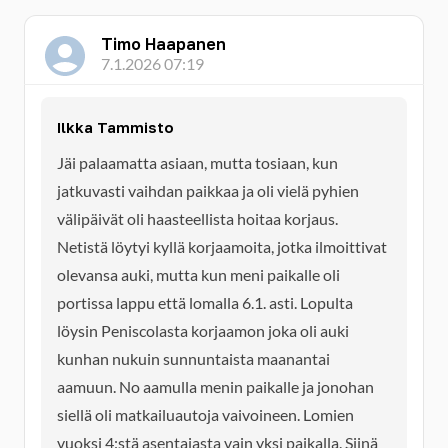
Timo Haapanen
7.1.2026 07:19
Ilkka Tammisto
Jäi palaamatta asiaan, mutta tosiaan, kun
jatkuvasti vaihdan paikkaa ja oli vielä pyhien
välipäivät oli haasteellista hoitaa korjaus.
Netistä löytyi kyllä korjaamoita, jotka ilmoittivat
olevansa auki, mutta kun meni paikalle oli
portissa lappu että lomalla 6.1. asti. Lopulta
löysin Peniscolasta korjaamon joka oli auki
kunhan nukuin sunnuntaista maanantai
aamuun. No aamulla menin paikalle ja jonohan
siellä oli matkailuautoja vaivoineen. Lomien
vuoksi 4:stä asentajasta vain yksi paikalla. Siinä