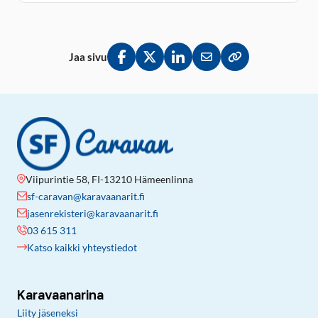
Jaa sivu
Jaa Facebookissa
Jaa Twitterissä
Jaa LinkedInissä
Jaa sähköpostitse
Kopioi linkki lei
Viipurintie 58, FI-13210 Hämeenlinna
sf-caravan@karavaanarit.fi
jasenrekisteri@karavaanarit.fi
03 615 311
Katso kaikki yhteystiedot
Karavaanarina
Liity jäseneksi