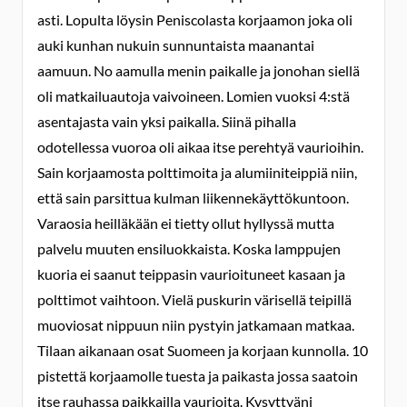
asti. Lopulta löysin Peniscolasta korjaamon joka oli
auki kunhan nukuin sunnuntaista maanantai
aamuun. No aamulla menin paikalle ja jonohan siellä
oli matkailuautoja vaivoineen. Lomien vuoksi 4:stä
asentajasta vain yksi paikalla. Siinä pihalla
odotellessa vuoroa oli aikaa itse perehtyä vaurioihin.
Sain korjaamosta polttimoita ja alumiiniteippiä niin,
että sain parsittua kulman liikennekäyttökuntoon.
Varaosia heilläkään ei tietty ollut hyllyssä mutta
palvelu muuten ensiluokkaista. Koska lamppujen
kuoria ei saanut teippasin vaurioituneet kasaan ja
polttimot vaihtoon. Vielä puskurin värisellä teipillä
muoviosat nippuun niin pystyin jatkamaan matkaa.
Tilaan aikanaan osat Suomeen ja korjaan kunnolla. 10
pistettä korjaamolle tuesta ja paikasta jossa saatoin
itse rauhassa paikkailla vaurioita. Kysyttyäni