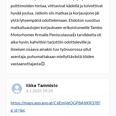
polttimoiden hintaa, viittasivat kädellä ja toivottivat
hyvää joulua. Jatkoin siis matkaa ja korjausjono jäi
yhtä lyhyempänä odottelemaan. Ehdoton suositus
matkailuautojen korjaukseen erikoistuneelle Tambo
Motorhomes firmalle Peniscolassa👍 tarvikkeita oli
aika hyvin, kahvitkin tarjottiin odotteleville ja
ilmeisen osaava ainakin tuo työvuorossa ollut
asentaja, puhumattakaan miellyttävästä töiden
vastaanottajasta😊
Ilkka Tammisto
6.1.2026 18:24
https://maps.app.goo.gl/C6EmVgQGP8AXKR378?
g_st=ipc