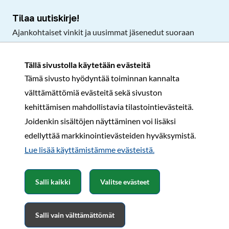
Tilaa uutiskirje!
Ajankohtaiset vinkit ja uusimmat jäsenedut suoraan
sähköpostiisi.
Tällä sivustolla käytetään evästeitä
Tämä sivusto hyödyntää toiminnan kannalta
Tilaa
välttämättömiä evästeitä sekä sivuston
Facebook
Instagram
LinkedIn
YouTube
TikTok
kehittämisen mahdollistavia tilastointievästeitä.
Joidenkin sisältöjen näyttäminen voi lisäksi
edellyttää markkinointievästeiden hyväksymistä.
Rekisteri- ja tietosuojaseloste
Sopimusehdot
Lue lisää käyttämistämme evästeistä.​​​​​​
© Karavaanarit 2026
Salli kaikki
Valitse evästeet
Salli vain välttämättömät