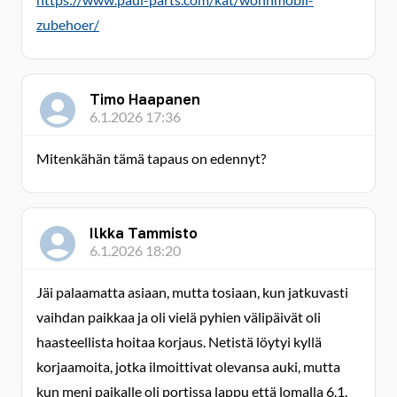
zubehoer/
Timo Haapanen
6.1.2026 17:36
Mitenkähän tämä tapaus on edennyt?
Ilkka Tammisto
6.1.2026 18:20
Jäi palaamatta asiaan, mutta tosiaan, kun jatkuvasti
vaihdan paikkaa ja oli vielä pyhien välipäivät oli
haasteellista hoitaa korjaus. Netistä löytyi kyllä
korjaamoita, jotka ilmoittivat olevansa auki, mutta
kun meni paikalle oli portissa lappu että lomalla 6.1.