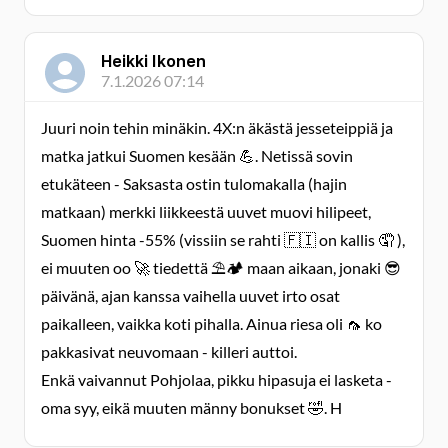
Heikki Ikonen
7.1.2026 07:14
Juuri noin tehin minäkin. 4X:n äkästä jesseteippiä ja
matka jatkui Suomen kesään 💪. Netissä sovin
etukäteen - Saksasta ostin tulomakalla (hajin
matkaan) merkki liikkeestä uuvet muovi hilipeet,
Suomen hinta -55% (vissiin se rahti 🇫🇮 on kallis 🤦 ),
ei muuten oo 🚀 tiedettä ⛱️🏕 maan aikaan, jonaki 😎
päivänä, ajan kanssa vaihella uuvet irto osat
paikalleen, vaikka koti pihalla. Ainua riesa oli 🦟 ko
pakkasivat neuvomaan - killeri auttoi.
Enkä vaivannut Pohjolaa, pikku hipasuja ei lasketa -
oma syy, eikä muuten männy bonukset 🤣. H