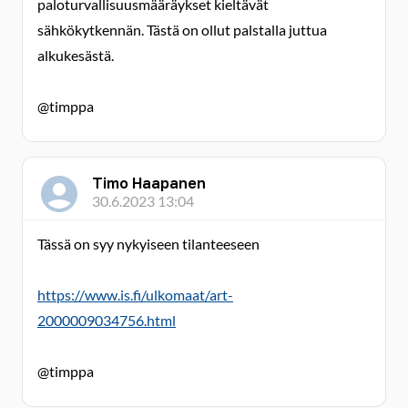
paloturvallisuusmääräykset kieltävät
sähkökytkennän. Tästä on ollut palstalla juttua
alkukesästä.
@timppa
Timo Haapanen
30.6.2023 13:04
Tässä on syy nykyiseen tilanteeseen
https://www.is.fi/ulkomaat/art-
2000009034756.html
@timppa