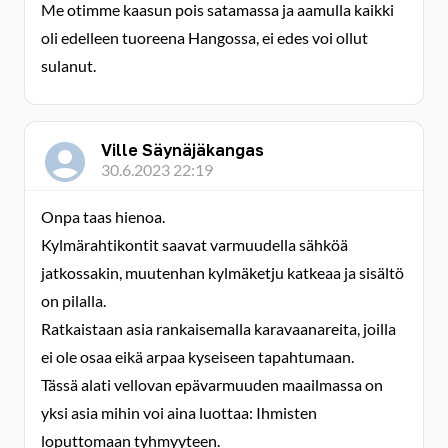
Me otimme kaasun pois satamassa ja aamulla kaikki
oli edelleen tuoreena Hangossa, ei edes voi ollut
sulanut.
Ville Säynäjäkangas
30.6.2023 22:19
Onpa taas hienoa.
Kylmärahtikontit saavat varmuudella sähköä
jatkossakin, muutenhan kylmäketju katkeaa ja sisältö
on pilalla.
Ratkaistaan asia rankaisemalla karavaanareita, joilla
ei ole osaa eikä arpaa kyseiseen tapahtumaan.
Tässä alati vellovan epävarmuuden maailmassa on
yksi asia mihin voi aina luottaa: Ihmisten
loputtomaan tyhmyyteen.