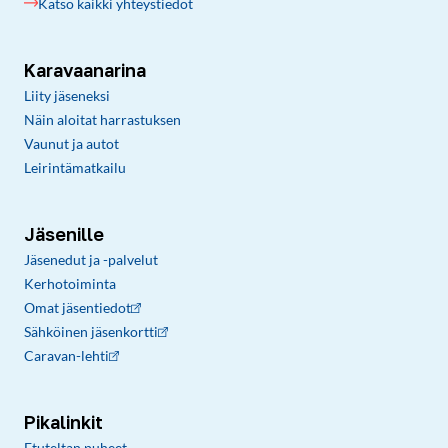
Katso kaikki yhteystiedot
Karavaanarina
Liity jäseneksi
Näin aloitat harrastuksen
Vaunut ja autot
Leirintämatkailu
Jäsenille
Jäsenedut ja -palvelut
Kerhotoiminta
Omat jäsentiedot
Sähköinen jäsenkortti
Caravan-lehti
Pikalinkit
Etuteltan puheet