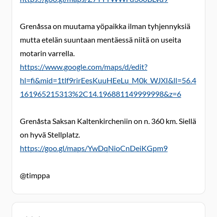
Grenåssa on muutama yöpaikka ilman tyhjennyksiä
mutta etelän suuntaan mentäessä niitä on useita
motarin varrella.
https://www.google.com/maps/d/edit?
hl=fi&mid=1tlf9rirEesKuuHEeLu_M0k_WJXI&ll=56.4
161965215313%2C14.196881149999998&z=6
Grenåsta Saksan Kaltenkircheniin on n. 360 km. Siellä
on hyvä Stellplatz.
https://goo.gl/maps/YwDqNioCnDeiKGpm9
@timppa