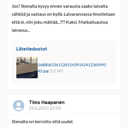
Jos? Stenalta kysyy ennen varausta saako laivalta
sähköä ja vastaus on kyllä. Laivarannassa ilmoitetaan
että ei, niin joku mättää...??? Kaksi. Matkailuautoa
laivassa...
Liitetiedostot
168806336112815439142412369995
42.jpg
(3.2 Mt)
Timo Haapanen
29.6.2023 22:59
Stenalta on kerrottu että uudet