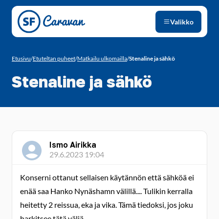
Siirry sivun sisältöön
Valikko
Etusivu
/
Etuteltan puheet
/
Matkailu ulkomailla
/
Stenaline ja sähkö
Stenaline ja sähkö
Ismo Airikka
29.6.2023 19:04
Konserni ottanut sellaisen käytännön että sähköä ei
enää saa Hanko Nynäshamn välillä.... Tulikin kerralla
heitetty 2 reissua, eka ja vika. Tämä tiedoksi, jos joku
harkitsee tätä väliä