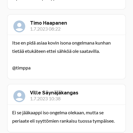
Timo Haapanen
1.7.2023 08:22
Itse en pidä asiaa kovin isona ongelmana kunhan
tietää etukäteen ettei sähköä ole saatavilla.
@timppa
Ville Säynäjäkangas
1.7.2023 10:38
Ei se jääkaappi iso ongelma olekaan, mutta se
periaate eli syyttömien rankaisu tuossa tympäisee.