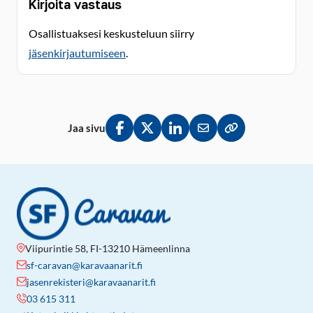
Kirjoita vastaus
Osallistuaksesi keskusteluun siirry
jäsenkirjautumiseen
.
Jaa sivu
Jaa Facebookissa
Jaa Twitterissä
Jaa LinkedInissä
Jaa sähköpostitse
Kopioi linkki lei
Viipurintie 58, FI-13210 Hämeenlinna
sf-caravan@karavaanarit.fi
jasenrekisteri@karavaanarit.fi
03 615 311