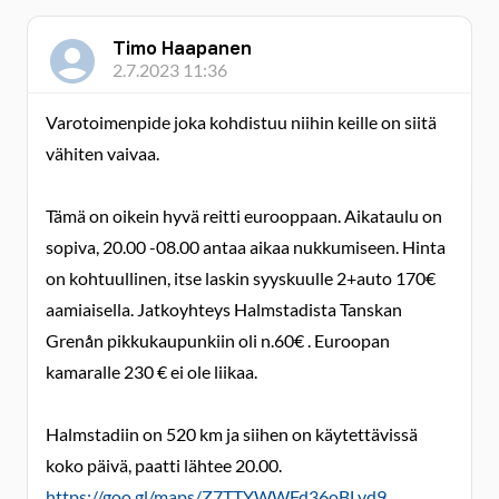
Timo Haapanen
2.7.2023 11:36
Varotoimenpide joka kohdistuu niihin keille on siitä
vähiten vaivaa.
Tämä on oikein hyvä reitti eurooppaan. Aikataulu on
sopiva, 20.00 -08.00 antaa aikaa nukkumiseen. Hinta
on kohtuullinen, itse laskin syyskuulle 2+auto 170€
aamiaisella. Jatkoyhteys Halmstadista Tanskan
Grenån pikkukaupunkiin oli n.60€ . Euroopan
kamaralle 230 € ei ole liikaa.
Halmstadiin on 520 km ja siihen on käytettävissä
koko päivä, paatti lähtee 20.00.
https://goo.gl/maps/Z7TTYWWFd36oBLvd9