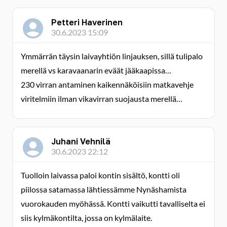
Petteri Haverinen
30.6.2023 15:09
Ymmärrän täysin laivayhtiön linjauksen, sillä tulipalo
merellä vs karavaanarin eväät jääkaapissa…
230 virran antaminen kaikennäköisiin matkavehje
viritelmiin ilman vikavirran suojausta merellä…
Juhani Vehnilä
30.6.2023 22:12
Tuolloin laivassa paloi kontin sisältö, kontti oli
piilossa satamassa lähtiessämme Nynäshamista
vuorokauden myöhässä. Kontti vaikutti tavalliselta ei
siis kylmäkontilta, jossa on kylmälaite.