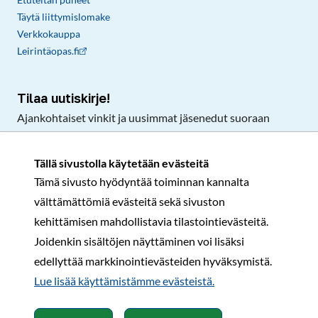
Täytä liittymislomake
Verkkokauppa
Leirintäopas.fi
Tilaa uutiskirje!
Ajankohtaiset vinkit ja uusimmat jäsenedut suoraan
sähköpostiisi.
Tällä sivustolla käytetään evästeitä
Tämä sivusto hyödyntää toiminnan kannalta
Tilaa
välttämättömiä evästeitä sekä sivuston
Facebook
Instagram
LinkedIn
YouTube
TikTok
kehittämisen mahdollistavia tilastointievästeitä.
Joidenkin sisältöjen näyttäminen voi lisäksi
edellyttää markkinointievästeiden hyväksymistä.
Rekisteri- ja tietosuojaseloste
Sopimusehdot
Lue lisää käyttämistämme evästeistä.​​​​​​
© Karavaanarit 2026