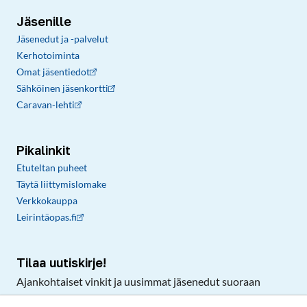
Jäsenille
Jäsenedut ja -palvelut
Kerhotoiminta
Omat jäsentiedot
Sähköinen jäsenkortti
Caravan-lehti
Pikalinkit
Etuteltan puheet
Täytä liittymislomake
Verkkokauppa
Leirintäopas.fi
Tilaa uutiskirje!
Ajankohtaiset vinkit ja uusimmat jäsenedut suoraan
sähköpostiisi.