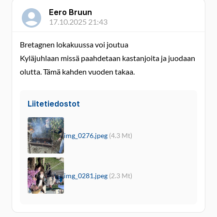
Eero Bruun
17.10.2025 21:43
Bretagnen lokakuussa voi joutua
Kyläjuhlaan missä paahdetaan kastanjoita ja juodaan
olutta. Tämä kahden vuoden takaa.
Liitetiedostot
img_0276.jpeg
(4.3 Mt)
img_0281.jpeg
(2.3 Mt)