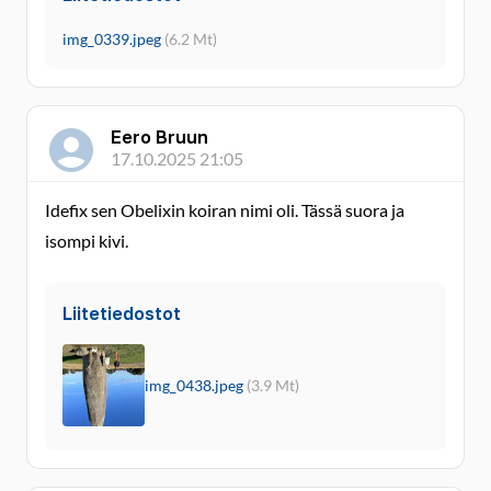
img_0339.jpeg
(6.2 Mt)
Eero Bruun
17.10.2025 21:05
Idefix sen Obelixin koiran nimi oli. Tässä suora ja
isompi kivi.
Liitetiedostot
img_0438.jpeg
(3.9 Mt)