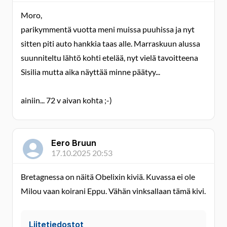
Moro,
parikymmentä vuotta meni muissa puuhissa ja nyt
sitten piti auto hankkia taas alle. Marraskuun alussa
suunniteltu lähtö kohti etelää, nyt vielä tavoitteena
Sisilia mutta aika näyttää minne päätyy...
ainiin... 72 v aivan kohta ;-)
Eero Bruun
17.10.2025 20:53
Bretagnessa on näitä Obelixin kiviä. Kuvassa ei ole
Milou vaan koirani Eppu. Vähän vinksallaan tämä kivi.
Liitetiedostot