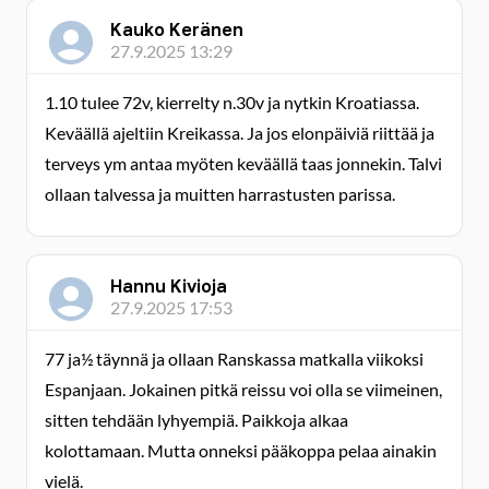
Kauko Keränen
27.9.2025 13:29
1.10 tulee 72v, kierrelty n.30v ja nytkin Kroatiassa.
Keväällä ajeltiin Kreikassa. Ja jos elonpäiviä riittää ja
terveys ym antaa myöten keväällä taas jonnekin. Talvi
ollaan talvessa ja muitten harrastusten parissa.
Hannu Kivioja
27.9.2025 17:53
77 ja½ täynnä ja ollaan Ranskassa matkalla viikoksi
Espanjaan. Jokainen pitkä reissu voi olla se viimeinen,
sitten tehdään lyhyempiä. Paikkoja alkaa
kolottamaan. Mutta onneksi pääkoppa pelaa ainakin
vielä.