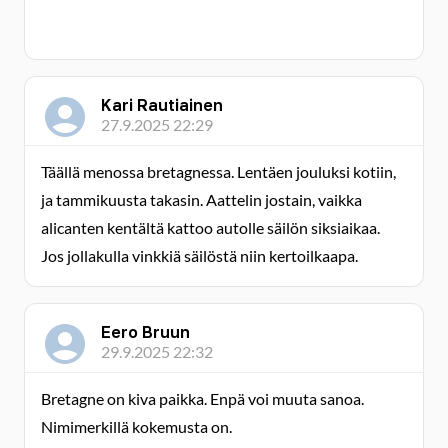
Kari Rautiainen
27.9.2025 22:29
Täällä menossa bretagnessa. Lentäen jouluksi kotiin,
ja tammikuusta takasin. Aattelin jostain, vaikka
alicanten kentältä kattoo autolle säilön siksiaikaa.
Jos jollakulla vinkkiä säilöstä niin kertoilkaapa.
Eero Bruun
29.9.2025 22:32
Bretagne on kiva paikka. Enpä voi muuta sanoa.
Nimimerkillä kokemusta on.