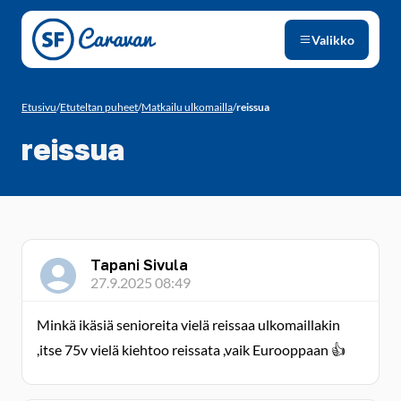
Siirry sivun sisältöön
Valikko
Etusivu
/
Etuteltan puheet
/
Matkailu ulkomailla
/
reissua
reissua
Tapani Sivula
27.9.2025 08:49
Minkä ikäsiä senioreita vielä reissaa ulkomaillakin
,itse 75v vielä kiehtoo reissata ,vaik Eurooppaan 👍