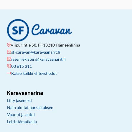
Viipurintie 58, FI-13210 Hämeenlinna
sf-caravan@karavaanarit.fi
jasenrekisteri@karavaanarit.fi
03 615 311
Katso kaikki yhteystiedot
Karavaanarina
Liity jäseneksi
Näin aloitat harrastuksen
Vaunut ja autot
Leirintämatkailu