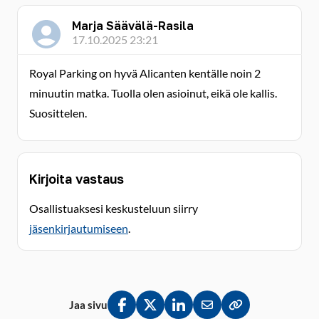
Marja Säävälä-Rasila
17.10.2025 23:21
Royal Parking on hyvä Alicanten kentälle noin 2
minuutin matka. Tuolla olen asioinut, eikä ole kallis.
Suosittelen.
Kirjoita vastaus
Osallistuaksesi keskusteluun siirry
jäsenkirjautumiseen
.
Jaa sivu
Jaa Facebookissa
Jaa Twitterissä
Jaa LinkedInissä
Jaa sähköpostitse
Kopioi linkki lei