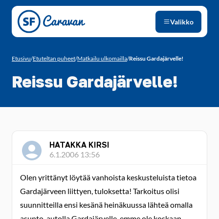
Siirry sivun sisältöön
Valikko
Etusivu
/
Etuteltan puheet
/
Matkailu ulkomailla
/
Reissu Gardajärvelle!
Reissu Gardajärvelle!
HATAKKA KIRSI
6.1.2006 13:56
Olen yrittänyt löytää vanhoista keskusteluista tietoa
Gardajärveen liittyen, tuloksetta! Tarkoitus olisi
suunnitteilla ensi kesänä heinäkuussa lähteä omalla
asunto-autolla Gardajärvelle, emme ole koskaan