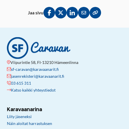
Jaa sivu
Jaa Facebookissa
Jaa Twitterissä
Jaa LinkedInissä
Jaa sähköpostitse
Kopioi linkki lei
Viipurintie 58, FI-13210 Hämeenlinna
sf-caravan@karavaanarit.fi
jasenrekisteri@karavaanarit.fi
03 615 311
Katso kaikki yhteystiedot
Karavaanarina
Liity jäseneksi
Näin aloitat harrastuksen