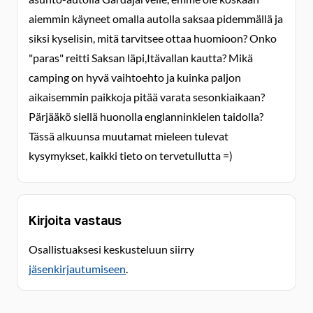
aiemmin käyneet omalla autolla saksaa pidemmällä ja
siksi kyselisin, mitä tarvitsee ottaa huomioon? Onko
"paras" reitti Saksan läpi,Itävallan kautta? Mikä
camping on hyvä vaihtoehto ja kuinka paljon
aikaisemmin paikkoja pitää varata sesonkiaikaan?
Pärjääkö siellä huonolla englanninkielen taidolla?
Tässä alkuunsa muutamat mieleen tulevat
kysymykset, kaikki tieto on tervetullutta =)
Kirjoita vastaus
Osallistuaksesi keskusteluun siirry
jäsenkirjautumiseen
.