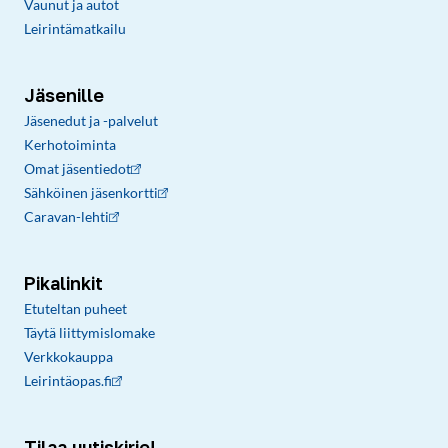
Vaunut ja autot
Leirintämatkailu
Jäsenille
Jäsenedut ja -palvelut
Kerhotoiminta
Omat jäsentiedot
Sähköinen jäsenkortti
Caravan-lehti
Pikalinkit
Etuteltan puheet
Täytä liittymislomake
Verkkokauppa
Leirintäopas.fi
Tilaa uutiskirje!