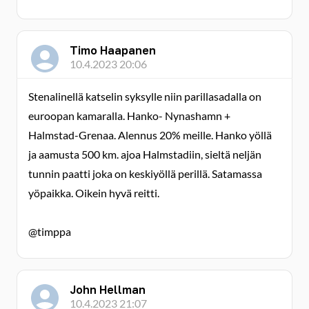
Timo Haapanen
10.4.2023 20:06
Stenalinellä katselin syksylle niin parillasadalla on
euroopan kamaralla. Hanko- Nynashamn +
Halmstad-Grenaa. Alennus 20% meille. Hanko yöllä
ja aamusta 500 km. ajoa Halmstadiin, sieltä neljän
tunnin paatti joka on keskiyöllä perillä. Satamassa
yöpaikka. Oikein hyvä reitti.
@timppa
John Hellman
10.4.2023 21:07