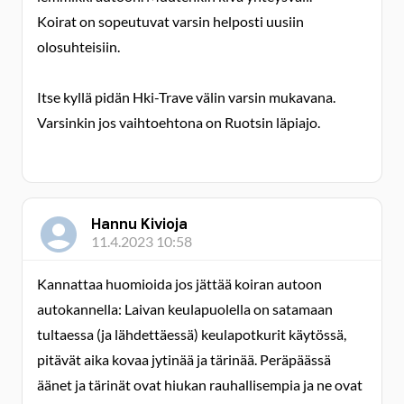
Koirat on sopeutuvat varsin helposti uusiin
olosuhteisiin.
Itse kyllä pidän Hki-Trave välin varsin mukavana.
Varsinkin jos vaihtoehtona on Ruotsin läpiajo.
Hannu Kivioja
11.4.2023 10:58
Kannattaa huomioida jos jättää koiran autoon
autokannella: Laivan keulapuolella on satamaan
tultaessa (ja lähdettäessä) keulapotkurit käytössä,
pitävät aika kovaa jytinää ja tärinää. Peräpäässä
äänet ja tärinät ovat hiukan rauhallisempia ja ne ovat