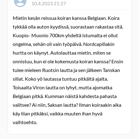
10.4.2023 21:27
Mietin kesän reissua koiran kanssa Belgiaan. Koira
tykkää olla auton kyydissä, suorastaan rakastaa sitä.
Kuopio- Muonio 700km yhdeltä istumalta ei ollut
ongelma, sehän oli vain työpäivä. Nordcapillakin
hurtta on käynyt. Autolauttaa mietin, miten se
onnistuu, kun ei ole kokemusta koiran kanssa? Ensin
tulee mieleen Ruotsin lautta ja sen jälkeen Tanskan
sillat. Koko yö lautassa tuntuu pitkältä ajalta.
Toisaalta Viron lautta on lyhyt, mutta ajomatka
Belgiaan pitkä. Kumman näistä kahdesta pahasta
valitsee? Ai niin, Saksan lautta? Ilman koiraakin aika
käy liian pitkäksi, vaikka muuten ihan hyvä
vaihtoehto.