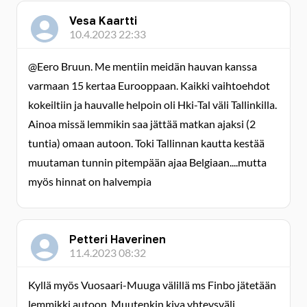
Vesa Kaartti
10.4.2023 22:33
@Eero Bruun. Me mentiin meidän hauvan kanssa
varmaan 15 kertaa Eurooppaan. Kaikki vaihtoehdot
kokeiltiin ja hauvalle helpoin oli Hki-Tal väli Tallinkilla.
Ainoa missä lemmikin saa jättää matkan ajaksi (2
tuntia) omaan autoon. Toki Tallinnan kautta kestää
muutaman tunnin pitempään ajaa Belgiaan....mutta
myös hinnat on halvempia
Petteri Haverinen
11.4.2023 08:32
Kyllä myös Vuosaari-Muuga välillä ms Finbo jätetään
lemmikki autoon. Muutenkin kiva yhteysväli.