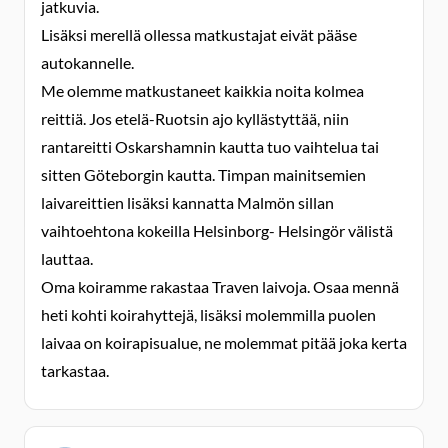
jatkuvia.
Lisäksi merellä ollessa matkustajat eivät pääse
autokannelle.
Me olemme matkustaneet kaikkia noita kolmea
reittiä. Jos etelä-Ruotsin ajo kyllästyttää, niin
rantareitti Oskarshamnin kautta tuo vaihtelua tai
sitten Göteborgin kautta. Timpan mainitsemien
laivareittien lisäksi kannatta Malmön sillan
vaihtoehtona kokeilla Helsinborg- Helsingör välistä
lauttaa.
Oma koiramme rakastaa Traven laivoja. Osaa mennä
heti kohti koirahyttejä, lisäksi molemmilla puolen
laivaa on koirapisualue, ne molemmat pitää joka kerta
tarkastaa.