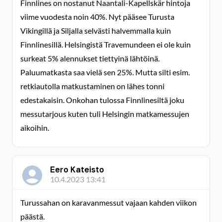
Finnlines on nostanut Naantali-Kapellskär hintoja
viime vuodesta noin 40%. Nyt pääsee Turusta
Vikingillä ja Siljalla selvästi halvemmalla kuin
Finnlinesillä. Helsingistä Travemundeen ei ole kuin
surkeat 5% alennukset tiettyinä lähtöinä.
Paluumatkasta saa vielä sen 25%. Mutta silti esim.
retkiautolla matkustaminen on lähes tonni
edestakaisin. Onkohan tulossa Finnlinesiltä joku
messutarjous kuten tuli Helsingin matkamessujen
aikoihin.
Eero Kateisto
10.4.2023 13:41
Turussahan on karavanmessut vajaan kahden viikon
päästä.