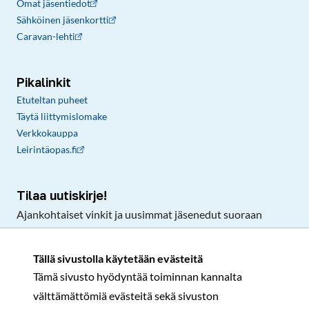
Omat jäsentiedot
Sähköinen jäsenkortti
Caravan-lehti
Pikalinkit
Etuteltan puheet
Täytä liittymislomake
Verkkokauppa
Leirintäopas.fi
Tilaa uutiskirje!
Ajankohtaiset vinkit ja uusimmat jäsenedut suoraan
sähköpostiisi.
Tällä sivustolla käytetään evästeitä
Tämä sivusto hyödyntää toiminnan kannalta
Tilaa
välttämättömiä evästeitä sekä sivuston
Facebook
Instagram
LinkedIn
YouTube
TikTok