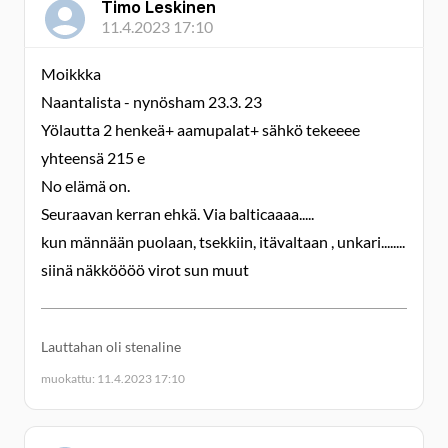
Timo Leskinen
11.4.2023 17:10
Moikkka
Naantalista - nynösham 23.3. 23
Yölautta 2 henkeä+ aamupalat+ sähkö tekeeee
yhteensä 215 e
No elämä on.
Seuraavan kerran ehkä. Via balticaaaa.....
kun männään puolaan, tsekkiin, itävaltaan , unkari........
siinä näkköööö virot sun muut
Lauttahan oli stenaline
muokattu: 11.4.2023 17:10