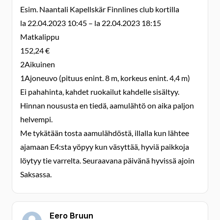
Esim. Naantali Kapellskär Finnlines club kortilla
la 22.04.2023 10:45 – la 22.04.2023 18:15
Matkalippu
152,24 €
2Aikuinen
1Ajoneuvo (pituus enint. 8 m, korkeus enint. 4,4 m)
Ei pahahinta, kahdet ruokailut kahdelle sisältyy.
Hinnan noususta en tiedä, aamulähtö on aika paljon
helvempi.
Me tykätään tosta aamulähdöstä, illalla kun lähtee
ajamaan E4:sta yöpyy kun väsyttää, hyviä paikkoja
löytyy tie varrelta. Seuraavana päivänä hyvissä ajoin
Saksassa.
Eero Bruun