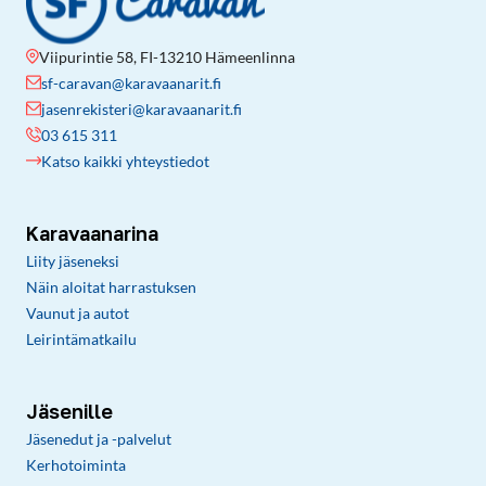
Viipurintie 58, FI-13210 Hämeenlinna
sf-caravan@karavaanarit.fi
jasenrekisteri@karavaanarit.fi
03 615 311
Katso kaikki yhteystiedot
Karavaanarina
Liity jäseneksi
Näin aloitat harrastuksen
Vaunut ja autot
Leirintämatkailu
Jäsenille
Jäsenedut ja -palvelut
Kerhotoiminta