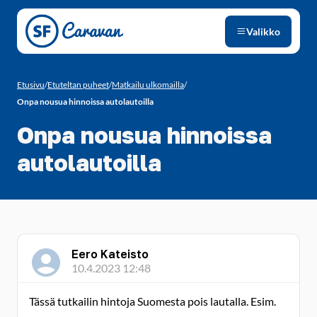
Siirry sivun sisältöön
Valikko
Etusivu
/
Etuteltan puheet
/
Matkailu ulkomailla
/
Onpa nousua hinnoissa autolautoilla
Onpa nousua hinnoissa
autolautoilla
Eero Kateisto
10.4.2023 12:48
Tässä tutkailin hintoja Suomesta pois lautalla. Esim.