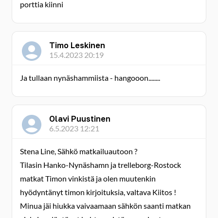
porttia kiinni
Timo Leskinen
15.4.2023 20:19
Ja tullaan nynäshammiista - hangooon........
Olavi Puustinen
6.5.2023 12:21
Stena Line, Sähkö matkailuautoon ?
Tilasin Hanko-Nynäshamn ja trelleborg-Rostock
matkat Timon vinkistä ja olen muutenkin
hyödyntänyt timon kirjoituksia, valtava Kiitos !
Minua jäi hiukka vaivaamaan sähkön saanti matkan