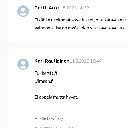
Pertti Aro
11.5.2023 16:29
Eikähän useimmat sovellukset,joita karavaanarit 
Windowsillsa on myös jokin vastaava sovellus !
Kari Rautiainen
11.5.2023 16:49
Tulikartta.fi
Uimaan.fi
Ei appeja mutta hyvät.
Ai niin laavu.org
muokattu: 11.5.2023 16:53