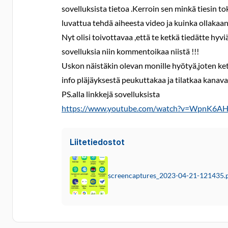
sovelluksista tietoa .Kerroin sen minkä tiesin to
luvattua tehdä aiheesta video ja kuinka ollakaan 
Nyt olisi toivottavaa ,että te ketkä tiedätte hyv
sovelluksia niin kommentoikaa niistä !!!
Uskon näistäkin olevan monille hyötyä,joten ket
info pläjäyksestä peukuttakaa ja tilatkaa kanava
PS.alla linkkejä sovelluksista
https://www.youtube.com/watch?v=WpnK6A
Liitetiedostot
screencaptures_2023-04-21-121435.