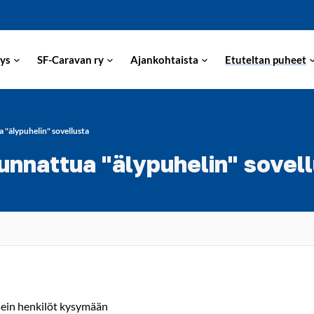
ys
SF-Caravan ry
Ajankohtaista
Etuteltan puheet
 "älypuhelin" sovellusta
unnattua "älypuhelin" sovel
 usein henkilöt kysymään