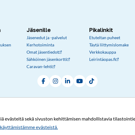
a
Jäsenille
Pikalinkit
Jäsenedut ja -palvelut
Etuteltan puheet
tuksen
Kerhotoiminta
Täytä liittymislomake
Omat jäsentiedot
Verkkokauppa
Sähköinen jäsenkortti
Leirintäopas.fi
Caravan-lehti
Facebook
Instagram
LinkedIn
YouTube
TikTok
Rekisteri- ja tietosuojaseloste
Sopimusehdot
© Karavaanarit 2026
evästeitä sekä sivuston kehittämisen mahdollistavia tilastointiev
käyttämistämme evästeistä.​​​​​​