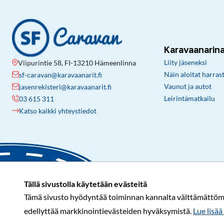
Karavaanarin
Liity jäseneksi
Viipurintie 58, FI-13210 Hämeenlinna
Näin aloitat harras
sf-caravan@karavaanarit.fi
Vaunut ja autot
jasenrekisteri@karavaanarit.fi
Leirintämatkailu
03 615 311
Katso kaikki yhteystiedot
Tällä sivustolla käytetään evästeitä
Tämä sivusto hyödyntää toiminnan kannalta välttämättömiä 
edellyttää markkinointievästeiden hyväksymistä.
Lue lisää 