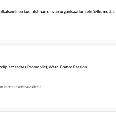
 julkaiseminen kuuluisi ihan olevan organisaation tehtäviin, mutta e
ellplatz radar ( Promobile), Waze, France Passion..
n karttapaketit vuosittain.