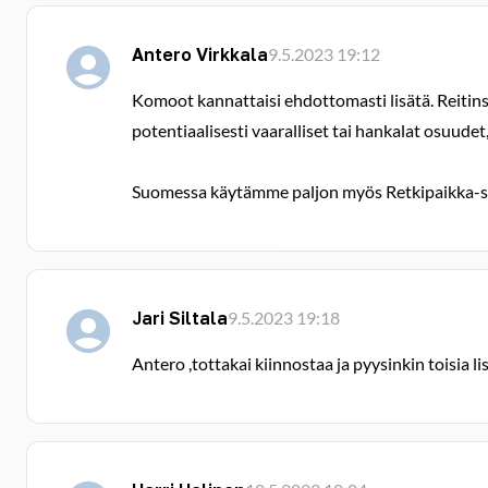
Antero Virkkala
9.5.2023 19:12
Komoot kannattaisi ehdottomasti lisätä. Reitinsu
potentiaalisesti vaaralliset tai hankalat osuudet, 
Suomessa käytämme paljon myös Retkipaikka-sov
Jari Siltala
9.5.2023 19:18
Antero ,tottakai kiinnostaa ja pyysinkin toisia