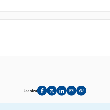
Jaa sivu
Jaa Facebookissa
Jaa Twitterissä
Jaa LinkedInissä
Jaa sähköpostitse
Kopioi linkki lei