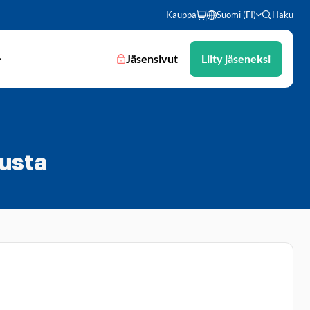
Kauppa
Suomi (FI)
Haku
Jäsensivut
Liity jäseneksi
lusta