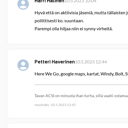
Harri Halinen
10.5.2023 10:04
Hyvä että on aktiivisia jäseniä, mutta tällaisten
poliittisesti ko. suuntaan.
Parempi olla hiljaa niin ei synny virheitä.
Petteri Haverinen
10.5.2023 12:44
Here We Go, google maps, kartat, Windy, Bolt, St
Tavan ACSI on minusta ihan turha, sillä vaatii ostamaa
muokattu: 10.5.2023 12:45