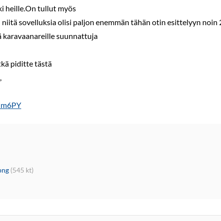
ki heille.On tullut myös
niitä sovelluksia olisi paljon enemmän tähän otin esittelyyn noin 2
iä karavaanareille suunnattuja
kä piditte tästä
,
Hm6PY
png
(545 kt)