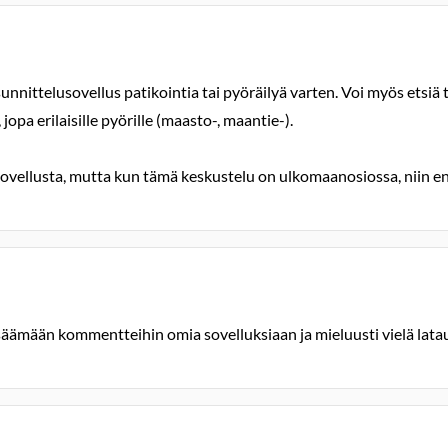
nnittelusovellus patikointia tai pyöräilyä varten. Voi myös etsiä t
jopa erilaisille pyörille (maasto-, maantie-).
ellusta, mutta kun tämä keskustelu on ulkomaanosiossa, niin en 
 lisäämään kommentteihin omia sovelluksiaan ja mieluusti vielä lat