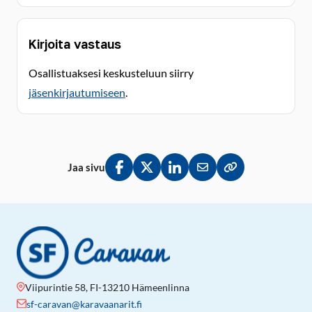
Kirjoita vastaus
Osallistuaksesi keskusteluun siirry
jäsenkirjautumiseen
.
Jaa sivu
Jaa Facebookissa
Jaa Twitterissä
Jaa LinkedInissä
Jaa sähköpostitse
Kopioi linkki lei
Viipurintie 58, FI-13210 Hämeenlinna
sf-caravan@karavaanarit.fi