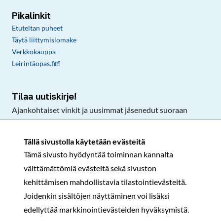
Pikalinkit
Etuteltan puheet
Täytä liittymislomake
Verkkokauppa
Leirintäopas.fi
Tilaa uutiskirje!
Ajankohtaiset vinkit ja uusimmat jäsenedut suoraan
sähköpostiisi.
Tällä sivustolla käytetään evästeitä
Tämä sivusto hyödyntää toiminnan kannalta
Tilaa
välttämättömiä evästeitä sekä sivuston
Facebook
Instagram
LinkedIn
YouTube
TikTok
kehittämisen mahdollistavia tilastointievästeitä.
Joidenkin sisältöjen näyttäminen voi lisäksi
edellyttää markkinointievästeiden hyväksymistä.
Rekisteri- ja tietosuojaseloste
Sopimusehdot