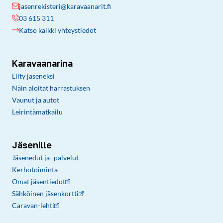
jasenrekisteri@karavaanarit.fi
03 615 311
Katso kaikki yhteystiedot
Karavaanarina
Liity jäseneksi
Näin aloitat harrastuksen
Vaunut ja autot
Leirintämatkailu
Jäsenille
Jäsenedut ja -palvelut
Kerhotoiminta
Omat jäsentiedot
Sähköinen jäsenkortti
Caravan-lehti