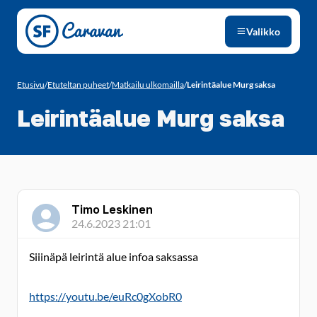
Siirry sivun sisältöön
Valikko
Etusivu
/
Etuteltan puheet
/
Matkailu ulkomailla
/
Leirintäalue Murg saksa
Leirintäalue Murg saksa
Timo Leskinen
24.6.2023 21:01
Siiinäpä leirintä alue infoa saksassa
https://youtu.be/euRc0gXobR0