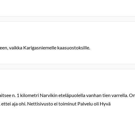
een, vaikka Karigasniemelle kaasuostoksille.
itsee n. 1 kilometri Narvikin eteläpuolella vanhan tien varrella. O
 ettei aja ohi. Nettisivusto ei toiminut Palvelu oli Hyvä