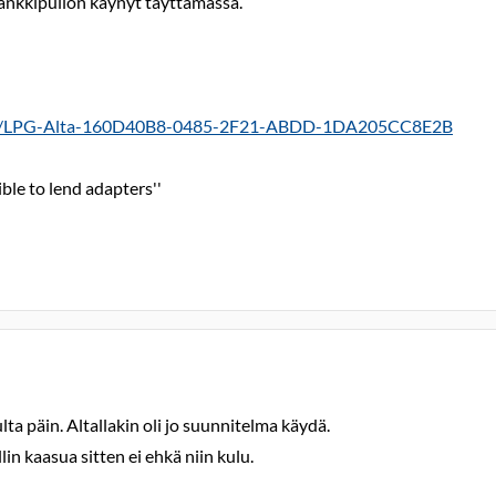
tankkipullon käynyt täyttämässä.
ation/LPG-Alta-160D40B8-0485-2F21-ABDD-1DA205CC8E2B
ible to lend adapters''
ta päin. Altallakin oli jo suunnitelma käydä.
in kaasua sitten ei ehkä niin kulu.