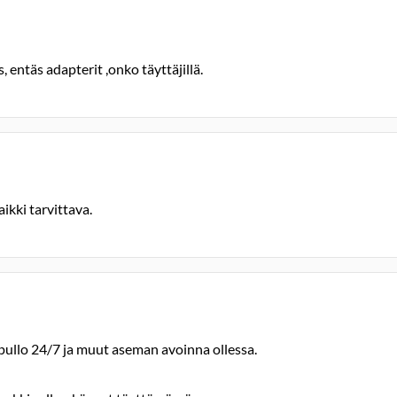
, entäs adapterit ,onko täyttäjillä.
ikki tarvittava.
pullo 24/7 ja muut aseman avoinna ollessa.