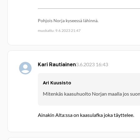
Pohjois Norja kyseessä lähinnä.
muokattu: 9.6.2023 21:47
Kari Rautiainen
3.6.2023 16:43
Ari Kuusisto
Mitenkäs kaasuhuolto Norjan maalla jos suom
Ainakin Alta:ssa on kaasulafka joka täyttelee.