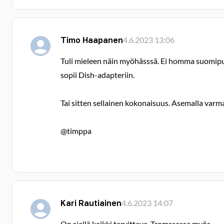
Timo Haapanen
4.6.2023 13:06
Tuli mieleen näin myöhässsä. Ei homma suomipullo
sopii Dish-adapteriin.
Tai sitten sellainen kokonaisuus. Asemalla varm
@timppa
Kari Rautiainen
4.6.2023 14:07
On siellä kaikki tarvittava. Tromssassa myös.