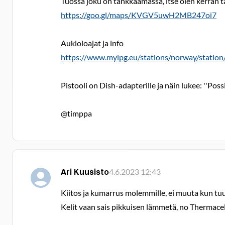
Tuossa joku on tankkaamassa, itse olen kerran 
https://goo.gl/maps/KVGV5uwH2MB247oi7
Aukioloajat ja info
https://www.mylpg.eu/stations/norway/st
Pistooli on Dish-adapterille ja näin lukee: ''Poss
@timppa
Ari Kuusisto
4.6.2023 12:43
Kiitos ja kumarrus molemmille, ei muuta kun tuul
Kelit vaan sais pikkuisen lämmetä, no Thermacell