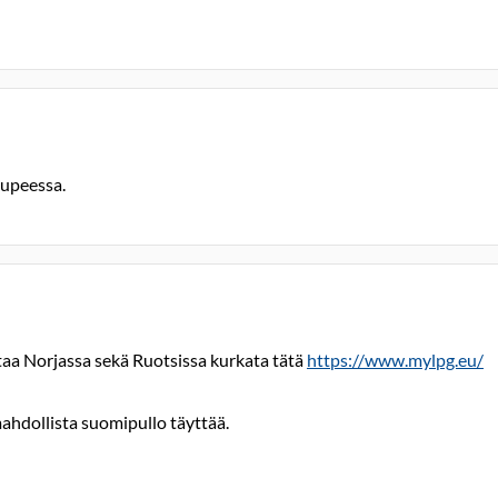
 kupeessa.
taa Norjassa sekä Ruotsissa kurkata tätä
https://www.mylpg.eu/
hdollista suomipullo täyttää.