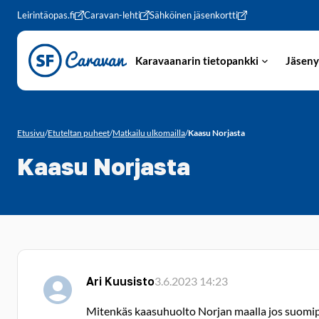
Siirry sivun sisältöön
Leirintäopas.fi
Caravan-lehti
Sähköinen jäsenkortti
Karavaanarin tietopankki
Jäseny
Etusivu
/
Etuteltan puheet
/
Matkailu ulkomailla
/
Kaasu Norjasta
Kaasu Norjasta
Ari Kuusisto
3.6.2023 14:23
Mitenkäs kaasuhuolto Norjan maalla jos suomip