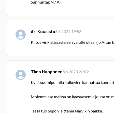
Sunnuntai: N / A
Ari Kuusisto
8.6.2023 19:56
Kiitos vinkistä,vastaisen varalle ollaan jo Altan
Timo Haapanen
8.6.2023 20:02
Kyllä suomipullolla kulkevien kannattaa kannat
Molemmissa maissa on kaasuasemia joissa on ma
Tässä tuo Sepon laittama Narvikin paikka.