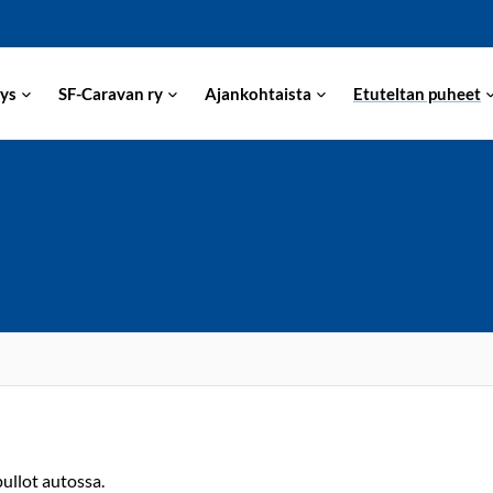
ys
SF-Caravan ry
Ajankohtaista
Etuteltan puheet
ullot autossa.