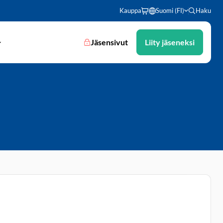
Kauppa
Suomi (FI)
Haku
Jäsensivut
Liity jäseneksi