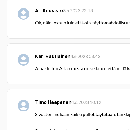
Ari Kuusisto
3.6.2023 22:18
Ok, näin jostain luin että olis täyttömahdollisuus
Kari Rautiainen
4.6.2023 08:43
Ainakin tuo Altan mesta on sellanen että niillä ka
Timo Haapanen
4.6.2023 10:12
Sivuston mukaan kaikki pullot täytetään, tankki