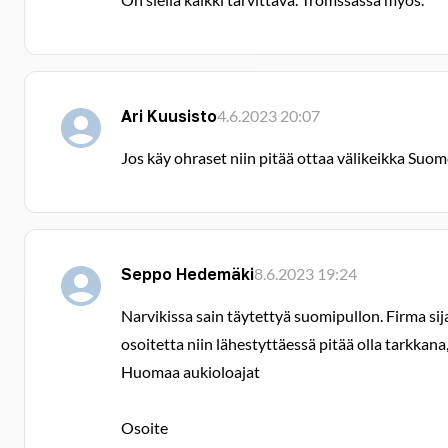
Ari Kuusisto
4.6.2023 20:07
Jos käy ohraset niin pitää ottaa välikeikka Suom
Seppo Hedemäki
8.6.2023 19:24
Narvikissa sain täytettyä suomipullon. Firma sija
osoitetta niin lähestyttäessä pitää olla tarkkana,
Huomaa aukioloajat
Osoite