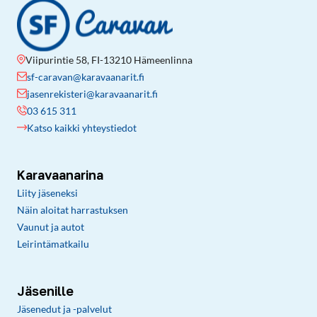
Viipurintie 58, FI-13210 Hämeenlinna
sf-caravan@karavaanarit.fi
jasenrekisteri@karavaanarit.fi
03 615 311
Katso kaikki yhteystiedot
Karavaanarina
Liity jäseneksi
Näin aloitat harrastuksen
Vaunut ja autot
Leirintämatkailu
Jäsenille
Jäsenedut ja -palvelut