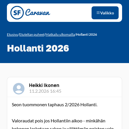
Siirry sivun sisältöön
Valikko
Etusivu
/
Etuteltan puheet
/
Matkailu ulkomailla
/
Hollanti 2026
Hollanti 2026
Heikki Ikonen
11.2.2026 16:45
Seon tuommonen taphaus 2/2026 Hollanti.
Valoraudat pois jos Hollantiin aikoo - minkähän
kokonen lasketaan sakon ja välittömän poiston valo