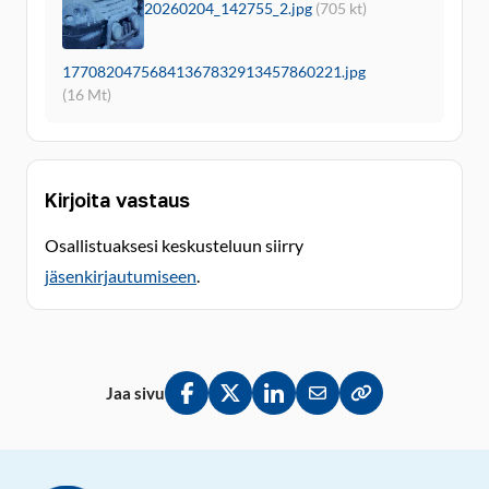
20260204_142755_2.jpg
(705 kt)
17708204756841367832913457860221.jpg
(16 Mt)
Kirjoita vastaus
Osallistuaksesi keskusteluun siirry
jäsenkirjautumiseen
.
Jaa sivu
Jaa Facebookissa
Jaa Twitterissä
Jaa LinkedInissä
Jaa sähköpostitse
Kopioi linkki lei