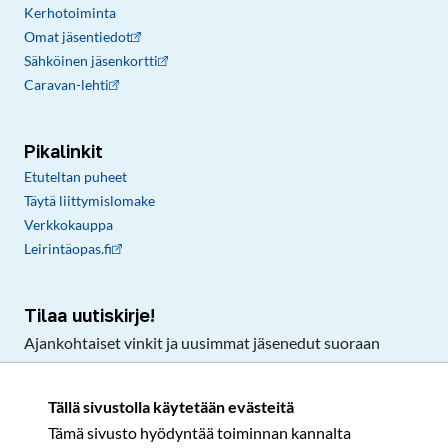
Kerhotoiminta
Omat jäsentiedot
Sähköinen jäsenkortti
Caravan-lehti
Pikalinkit
Etuteltan puheet
Täytä liittymislomake
Verkkokauppa
Leirintäopas.fi
Tilaa uutiskirje!
Ajankohtaiset vinkit ja uusimmat jäsenedut suoraan
sähköpostiisi.
Tällä sivustolla käytetään evästeitä
Tämä sivusto hyödyntää toiminnan kannalta
Tilaa