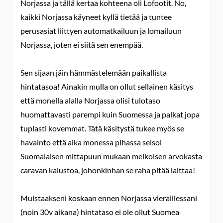
Norjassa ja tällä kertaa kohteena oli Lofootit. No,
kaikki Norjassa käyneet kyllä tietää ja tuntee
perusasiat liittyen automatkailuun ja lomailuun
Norjassa, joten ei siitä sen enempää.
Sen sijaan jäin hämmästelemään paikallista
hintatasoa! Ainakin mulla on ollut sellainen käsitys
että monella alalla Norjassa olisi tulotaso
huomattavasti parempi kuin Suomessa ja palkat jopa
tuplasti kovemmat. Tätä käsitystä tukee myös se
havainto että aika monessa pihassa seisoi
Suomalaisen mittapuun mukaan melkoisen arvokasta
caravan kalustoa, johonkinhan se raha pitää laittaa!
Muistaakseni koskaan ennen Norjassa vieraillessani
(noin 30v aikana) hintataso ei ole ollut Suomea