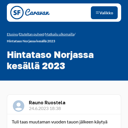
Siirry sivun sisältöön
Valikko
Etusivu
/
Etuteltan puheet
/
Matkailu ulkomailla
/
Hintataso Norjassa kesällä 2023
Hintataso Norjassa
kesällä 2023
Rauno Ruostela
24.6.2023 18:38
Tuli taas muutaman vuoden tauon jälkeen käytyä