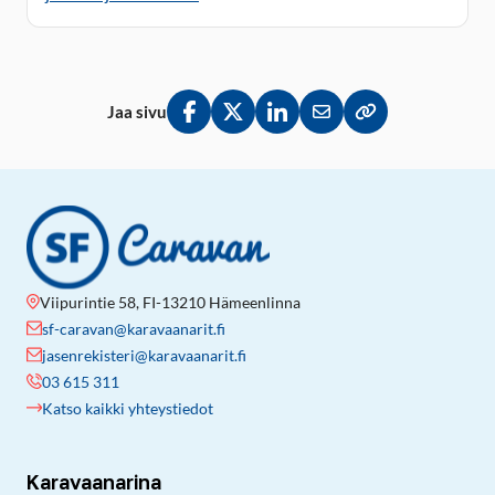
Jaa sivu
Jaa Facebookissa
Jaa Twitterissä
Jaa LinkedInissä
Jaa sähköpostitse
Kopioi linkki lei
Viipurintie 58, FI-13210 Hämeenlinna
sf-caravan@karavaanarit.fi
jasenrekisteri@karavaanarit.fi
03 615 311
Katso kaikki yhteystiedot
Karavaanarina