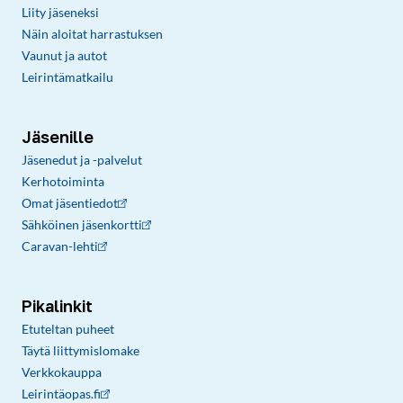
Liity jäseneksi
Näin aloitat harrastuksen
Vaunut ja autot
Leirintämatkailu
Jäsenille
Jäsenedut ja -palvelut
Kerhotoiminta
Omat jäsentiedot
Sähköinen jäsenkortti
Caravan-lehti
Pikalinkit
Etuteltan puheet
Täytä liittymislomake
Verkkokauppa
Leirintäopas.fi