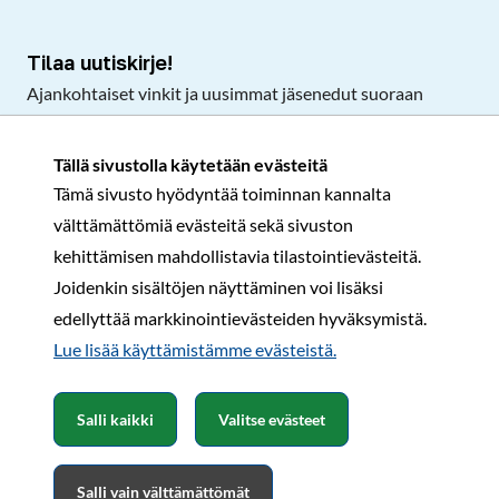
Tilaa uutiskirje!
Ajankohtaiset vinkit ja uusimmat jäsenedut suoraan
sähköpostiisi.
Tällä sivustolla käytetään evästeitä
Tämä sivusto hyödyntää toiminnan kannalta
Tilaa
välttämättömiä evästeitä sekä sivuston
Facebook
Instagram
LinkedIn
YouTube
TikTok
kehittämisen mahdollistavia tilastointievästeitä.
Joidenkin sisältöjen näyttäminen voi lisäksi
edellyttää markkinointievästeiden hyväksymistä.
Rekisteri- ja tietosuojaseloste
Sopimusehdot
Lue lisää käyttämistämme evästeistä.​​​​​​
© Karavaanarit 2026
Salli kaikki
Valitse evästeet
Salli vain välttämättömät