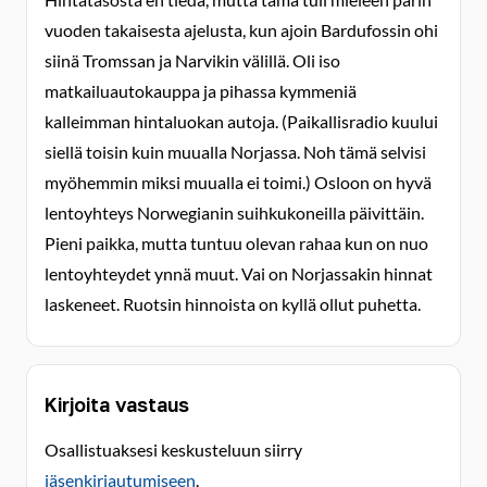
vuoden takaisesta ajelusta, kun ajoin Bardufossin ohi
siinä Tromssan ja Narvikin välillä. Oli iso
matkailuautokauppa ja pihassa kymmeniä
kalleimman hintaluokan autoja. (Paikallisradio kuului
siellä toisin kuin muualla Norjassa. Noh tämä selvisi
myöhemmin miksi muualla ei toimi.) Osloon on hyvä
lentoyhteys Norwegianin suihkukoneilla päivittäin.
Pieni paikka, mutta tuntuu olevan rahaa kun on nuo
lentoyhteydet ynnä muut. Vai on Norjassakin hinnat
laskeneet. Ruotsin hinnoista on kyllä ollut puhetta.
Kirjoita vastaus
Osallistuaksesi keskusteluun siirry
jäsenkirjautumiseen
.