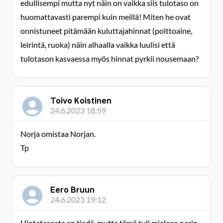
edullisempi mutta nyt näin on vaikka siis tulotaso on
huomattavasti parempi kuin meillä! Miten he ovat
onnistuneet pitämään kuluttajahinnat (polttoaine,
leirintä, ruoka) näin alhaalla vaikka luulisi että
tulotason kasvaessa myös hinnat pyrkii nousemaan?
Toivo Koistinen
24.6.2023 18:59
Norja omistaa Norjan.
Tp
Eero Bruun
24.6.2023 19:12
Hintatasosta en tiedä, mutta tämä tuli mieleen parin