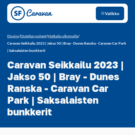
Siirry sivun sisältöön
Valikko
Etusivu
/
Etuteltan puheet
/
Matkailu ulkomailla
/
Caravan Seikkailu 2023 | Jakso 50 | Bray - Dunes Ranska - Caravan Car Park
| Saksalaisten bunkkerit
Caravan Seikkailu 2023 |
Jakso 50 | Bray - Dunes
Ranska - Caravan Car
Park | Saksalaisten
bunkkerit