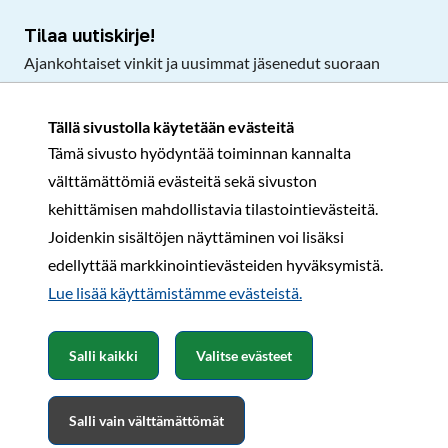
Tilaa uutiskirje!
Ajankohtaiset vinkit ja uusimmat jäsenedut suoraan
sähköpostiisi.
Tällä sivustolla käytetään evästeitä
Tämä sivusto hyödyntää toiminnan kannalta
Tilaa
välttämättömiä evästeitä sekä sivuston
Facebook
Instagram
LinkedIn
YouTube
TikTok
kehittämisen mahdollistavia tilastointievästeitä.
Joidenkin sisältöjen näyttäminen voi lisäksi
edellyttää markkinointievästeiden hyväksymistä.
Rekisteri- ja tietosuojaseloste
Sopimusehdot
Lue lisää käyttämistämme evästeistä.​​​​​​
© Karavaanarit 2026
Salli kaikki
Valitse evästeet
Salli vain välttämättömät