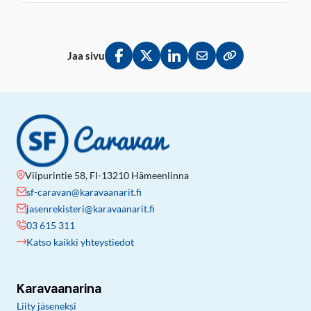
Jaa sivu
Jaa Facebookissa
Jaa Twitterissä
Jaa LinkedInissä
Jaa sähköpostitse
Kopioi linkki lei
Viipurintie 58, FI-13210 Hämeenlinna
sf-caravan@karavaanarit.fi
jasenrekisteri@karavaanarit.fi
03 615 311
Katso kaikki yhteystiedot
Karavaanarina
Liity jäseneksi