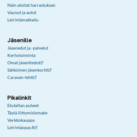
Näin aloitat harrastuksen
Vaunut ja autot
Leirintämatkailu
Jäsenille
Jäsenedut ja -palvelut
Kerhotoiminta
Omat jäsentiedot
Sähköinen jäsenkortti
Caravan-lehti
Pikalinkit
Etuteltan puheet
Täytä liittymislomake
Verkkokauppa
Leirintäopas.fi