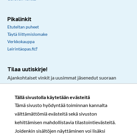
Pikalinkit
Etuteltan puheet
Täytä liittymislomake
Verkkokauppa
Leirintäopas.fi
Tilaa uutiskirje!
Ajankohtaiset vinkit ja uusimmat jäsenedut suoraan
sähköpostiisi.
Tällä sivustolla käytetään evästeitä
Tämä sivusto hyödyntää toiminnan kannalta
Tilaa
välttämättömiä evästeitä sekä sivuston
Facebook
Instagram
LinkedIn
YouTube
TikTok
kehittämisen mahdollistavia tilastointievästeitä.
Joidenkin sisältöjen näyttäminen voi lisäksi