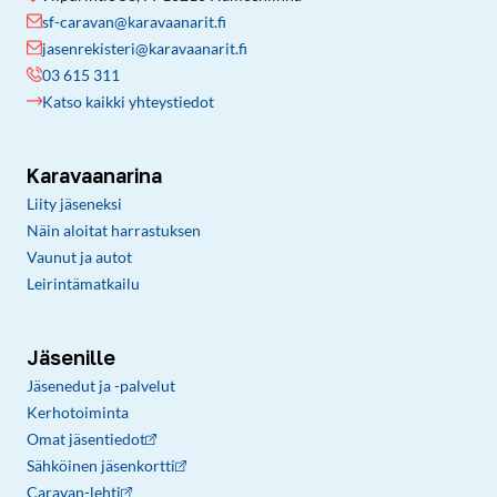
sf-caravan@karavaanarit.fi
jasenrekisteri@karavaanarit.fi
03 615 311
Katso kaikki yhteystiedot
Karavaanarina
Liity jäseneksi
Näin aloitat harrastuksen
Vaunut ja autot
Leirintämatkailu
Jäsenille
Jäsenedut ja -palvelut
Kerhotoiminta
Omat jäsentiedot
Sähköinen jäsenkortti
Caravan-lehti