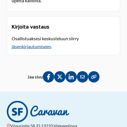
upeita kallioita.
Kirjoita vastaus
Osallistuaksesi keskusteluun siirry
jäsenkirjautumiseen
.
Jaa sivu
Jaa Facebookissa
Jaa Twitterissä
Jaa LinkedInissä
Jaa sähköpostitse
Kopioi linkki lei
Viipurintie 58, FI-13210 Hämeenlinna