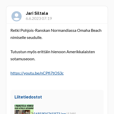
Jari Siltala
6.6.2023 07:19
Retki Pohjois-Ranskan Normandiassa Omaha Beach
nimiselle seudulle.
Tutustun myös erittäin hienoon Amerikkalaisten
sotamuseoon.
https://youtu.be/nCPfi7tOS3c
Liitetiedostot
1685904765973.jpg
(4 Mt)