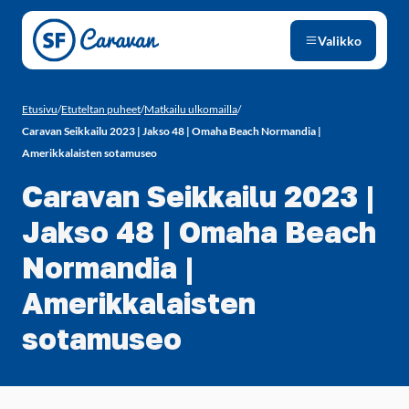
Siirry sivun sisältöön
Valikko
Etusivu
/
Etuteltan puheet
/
Matkailu ulkomailla
/
Caravan Seikkailu 2023 | Jakso 48 | Omaha Beach Normandia |
Amerikkalaisten sotamuseo
Caravan Seikkailu 2023 |
Jakso 48 | Omaha Beach
Normandia |
Amerikkalaisten
sotamuseo