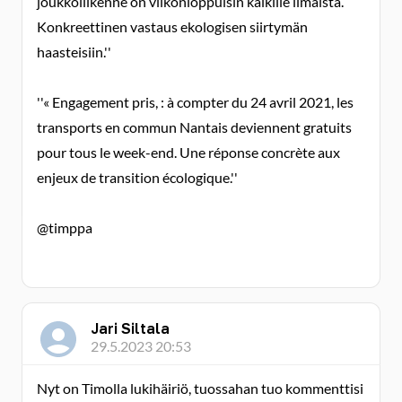
joukkoliikenne on viikonloppuisin kaikille ilmaista.
Konkreettinen vastaus ekologisen siirtymän
haasteisiin.''
''« Engagement pris, : à compter du 24 avril 2021, les
transports en commun Nantais deviennent gratuits
pour tous le week-end. Une réponse concrète aux
enjeux de transition écologique.''
@timppa
Jari Siltala
29.5.2023 20:53
Nyt on Timolla lukihäiriö, tuossahan tuo kommenttisi