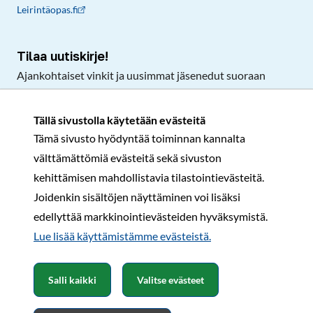
Leirintäopas.fi
Tilaa uutiskirje!
Ajankohtaiset vinkit ja uusimmat jäsenedut suoraan
sähköpostiisi.
Tällä sivustolla käytetään evästeitä
Tämä sivusto hyödyntää toiminnan kannalta
Tilaa
välttämättömiä evästeitä sekä sivuston
Facebook
Instagram
LinkedIn
YouTube
TikTok
kehittämisen mahdollistavia tilastointievästeitä.
Joidenkin sisältöjen näyttäminen voi lisäksi
edellyttää markkinointievästeiden hyväksymistä.
Rekisteri- ja tietosuojaseloste
Sopimusehdot
Lue lisää käyttämistämme evästeistä.​​​​​​
© Karavaanarit 2026
Salli kaikki
Valitse evästeet