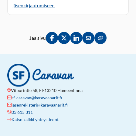
jäsenkirjautumiseen
.
Jaa sivu
Jaa Facebookissa
Jaa Twitterissä
Jaa LinkedInissä
Jaa sähköpostitse
Kopioi linkki lei
Viipurintie 58, FI-13210 Hämeenlinna
sf-caravan@karavaanarit.fi
jasenrekisteri@karavaanarit.fi
03 615 311
Katso kaikki yhteystiedot