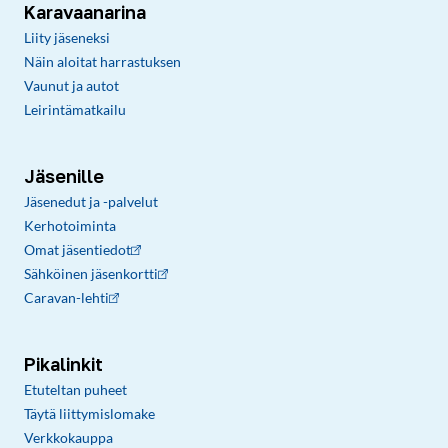
Karavaanarina
Liity jäseneksi
Näin aloitat harrastuksen
Vaunut ja autot
Leirintämatkailu
Jäsenille
Jäsenedut ja -palvelut
Kerhotoiminta
Omat jäsentiedot
Sähköinen jäsenkortti
Caravan-lehti
Pikalinkit
Etuteltan puheet
Täytä liittymislomake
Verkkokauppa