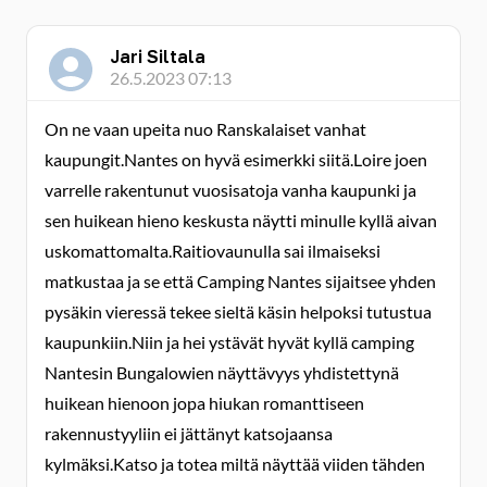
Jari Siltala
26.5.2023 07:13
On ne vaan upeita nuo Ranskalaiset vanhat
kaupungit.Nantes on hyvä esimerkki siitä.Loire joen
varrelle rakentunut vuosisatoja vanha kaupunki ja
sen huikean hieno keskusta näytti minulle kyllä aivan
uskomattomalta.Raitiovaunulla sai ilmaiseksi
matkustaa ja se että Camping Nantes sijaitsee yhden
pysäkin vieressä tekee sieltä käsin helpoksi tutustua
kaupunkiin.Niin ja hei ystävät hyvät kyllä camping
Nantesin Bungalowien näyttävyys yhdistettynä
huikean hienoon jopa hiukan romanttiseen
rakennustyyliin ei jättänyt katsojaansa
kylmäksi.Katso ja totea miltä näyttää viiden tähden