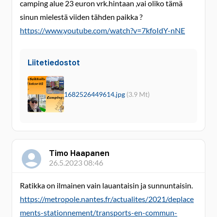
camping alue 23 euron vrk.hintaan ,vai oliko tämä
sinun mielestä viiden tähden paikka ?
https://www.youtube.com/watch?v=7kfoIdY-nNE
Liitetiedostot
1682526449614.jpg
(3.9 Mt)
Timo Haapanen
26.5.2023 08:46
Ratikka on ilmainen vain lauantaisin ja sunnuntaisin.
https://metropole.nantes.fr/actualites/2021/deplace
ments-stationnement/transports-en-commun-