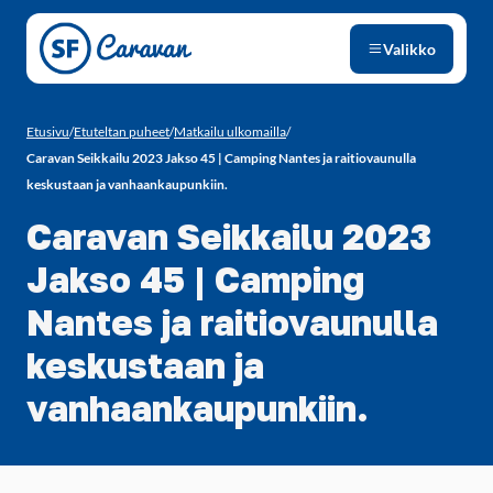
Siirry sivun sisältöön
Valikko
Etusivu
/
Etuteltan puheet
/
Matkailu ulkomailla
/
Caravan Seikkailu 2023 Jakso 45 | Camping Nantes ja raitiovaunulla
keskustaan ja vanhaankaupunkiin.
Caravan Seikkailu 2023
Jakso 45 | Camping
Nantes ja raitiovaunulla
keskustaan ja
vanhaankaupunkiin.