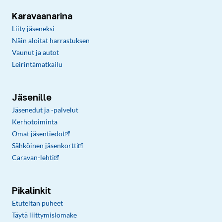
Karavaanarina
Liity jäseneksi
Näin aloitat harrastuksen
Vaunut ja autot
Leirintämatkailu
Jäsenille
Jäsenedut ja -palvelut
Kerhotoiminta
Omat jäsentiedot
Sähköinen jäsenkortti
Caravan-lehti
Pikalinkit
Etuteltan puheet
Täytä liittymislomake