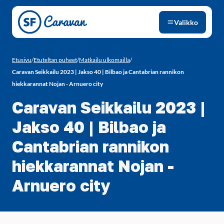
Siirry sivun sisältöön
Valikko
Etusivu
/
Etuteltan puheet
/
Matkailu ulkomailla
/
Caravan Seikkailu 2023 | Jakso 40 | Bilbao ja Cantabrian rannikon
hiekkarannat Nojan - Arnuero city
Caravan Seikkailu 2023 |
Jakso 40 | Bilbao ja
Cantabrian rannikon
hiekkarannat Nojan -
Arnuero city