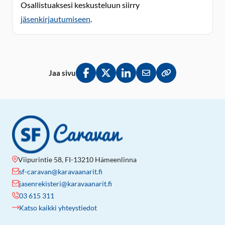
Osallistuaksesi keskusteluun siirry
jäsenkirjautumiseen
.
Jaa sivu
Jaa Facebookissa
Jaa Twitterissä
Jaa LinkedInissä
Jaa sähköpostitse
Kopioi linkki lei
Viipurintie 58, FI-13210 Hämeenlinna
sf-caravan@karavaanarit.fi
jasenrekisteri@karavaanarit.fi
03 615 311
Katso kaikki yhteystiedot