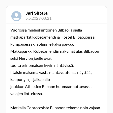
Jari Siltala
5.5.2023 08:21
Vuorossa mielenkiintoinen Bilbao ja siellä
matkaparkit Kobetamendi ja Hostel Bilbao,joissa
kumpaisessakin olimme kaksi päivää.
Matkaparkki Kobetamendin näkymät alas Bilbaoon
sekä Nervion joelle ovat
tuolta erinomaisen hyvin nähtävissä.
Iltaisin maisema vasta mahtavuutensa näyttää ,
kaupungin ja jalkapallo
joukkue Athletico Bilbaon huumaannuttavassa
valojen ilottelussa.
Matkalla Cobrecesista Bilbaoon teimme noin vajaan