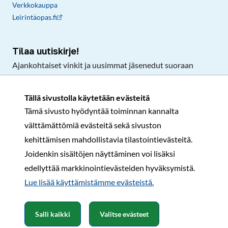
Verkkokauppa
Leirintäopas.fi
Tilaa uutiskirje!
Ajankohtaiset vinkit ja uusimmat jäsenedut suoraan
sähköpostiisi.
Tällä sivustolla käytetään evästeitä
Tämä sivusto hyödyntää toiminnan kannalta
Tilaa
välttämättömiä evästeitä sekä sivuston
Facebook
Instagram
LinkedIn
YouTube
TikTok
kehittämisen mahdollistavia tilastointievästeitä.
Joidenkin sisältöjen näyttäminen voi lisäksi
edellyttää markkinointievästeiden hyväksymistä.
Rekisteri- ja tietosuojaseloste
Sopimusehdot
Lue lisää käyttämistämme evästeistä.​​​​​​
© Karavaanarit 2026
Salli kaikki
Valitse evästeet