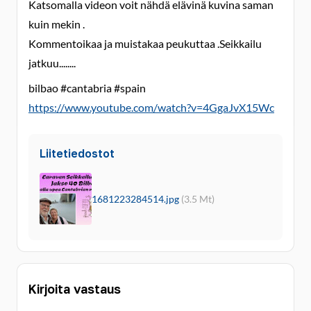
Katsomalla videon voit nähdä elävinä kuvina saman
kuin mekin .
Kommentoikaa ja muistakaa peukuttaa .Seikkailu
jatkuu........
bilbao #cantabria #spain
https://www.youtube.com/watch?v=4GgaJvX15Wc
Liitetiedostot
1681223284514.jpg
(3.5 Mt)
Kirjoita vastaus