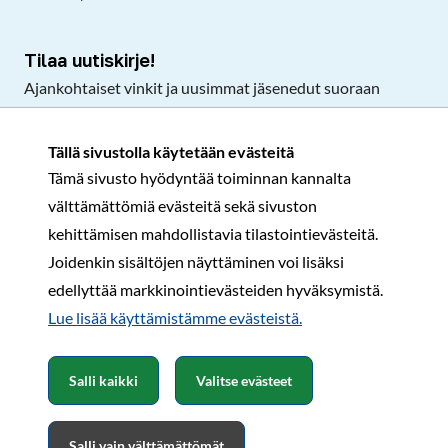
Tilaa uutiskirje!
Ajankohtaiset vinkit ja uusimmat jäsenedut suoraan
sähköpostiisi.
Tällä sivustolla käytetään evästeitä
Tämä sivusto hyödyntää toiminnan kannalta
Tilaa
välttämättömiä evästeitä sekä sivuston
Facebook
Instagram
LinkedIn
YouTube
TikTok
kehittämisen mahdollistavia tilastointievästeitä.
Joidenkin sisältöjen näyttäminen voi lisäksi
edellyttää markkinointievästeiden hyväksymistä.
Rekisteri- ja tietosuojaseloste
Sopimusehdot
Lue lisää käyttämistämme evästeistä.​​​​​​
© Karavaanarit 2026
Salli kaikki
Valitse evästeet
Salli vain välttämättömät