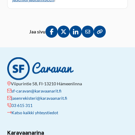
Jaa sivu
Jaa Facebookissa
Jaa Twitterissä
Jaa LinkedInissä
Jaa sähköpostitse
Kopioi linkki lei
Viipurintie 58, FI-13210 Hämeenlinna
sf-caravan@karavaanarit.fi
jasenrekisteri@karavaanarit.fi
03 615 311
Katso kaikki yhteystiedot
Karavaanarina