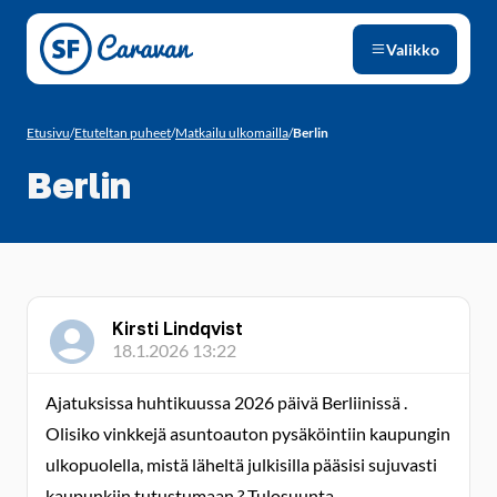
Siirry sivun sisältöön
Valikko
Etusivu
/
Etuteltan puheet
/
Matkailu ulkomailla
/
Berlin
Berlin
Kirsti Lindqvist
18.1.2026 13:22
Ajatuksissa huhtikuussa 2026 päivä Berliinissä .
Olisiko vinkkejä asuntoauton pysäköintiin kaupungin
ulkopuolella, mistä läheltä julkisilla pääsisi sujuvasti
kaupunkiin tutustumaan ? Tulosuunta