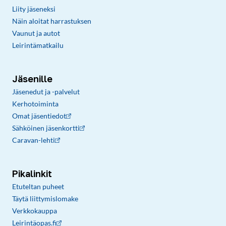
Liity jäseneksi
Näin aloitat harrastuksen
Vaunut ja autot
Leirintämatkailu
Jäsenille
Jäsenedut ja -palvelut
Kerhotoiminta
Omat jäsentiedot
Sähköinen jäsenkortti
Caravan-lehti
Pikalinkit
Etuteltan puheet
Täytä liittymislomake
Verkkokauppa
Leirintäopas.fi