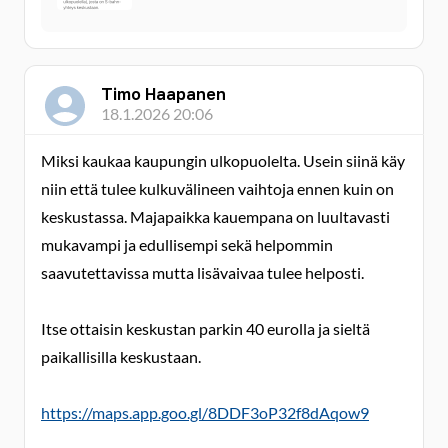
Timo Haapanen
18.1.2026 20:06
Miksi kaukaa kaupungin ulkopuolelta. Usein siinä käy
niin että tulee kulkuvälineen vaihtoja ennen kuin on
keskustassa. Majapaikka kauempana on luultavasti
mukavampi ja edullisempi sekä helpommin
saavutettavissa mutta lisävaivaa tulee helposti.
Itse ottaisin keskustan parkin 40 eurolla ja sieltä
paikallisilla keskustaan.
https://maps.app.goo.gl/8DDF3oP32f8dAqow9