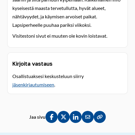
kyseisestä maasta tervetullutta, hyvät alueet,
nähtävyydet, ja käymisen arvoiset paikat.
Lapsiperheelle puuhaa pariksi viikoksi.
Visitestoni sivut ei muuten ole kovin loistavat.
Kirjoita vastaus
Osallistuaksesi keskusteluun siirry
jäsenkirjautumiseen
.
Jaa sivu
Jaa Facebookissa
Jaa Twitterissä
Jaa LinkedInissä
Jaa sähköpostitse
Kopioi linkki lei