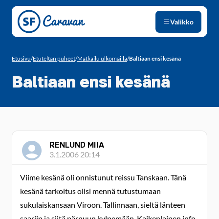
Siirry sivun sisältöön
Valikko
Etusivu
/
Etuteltan puheet
/
Matkailu ulkomailla
/
Baltiaan ensi kesänä
Baltiaan ensi kesänä
RENLUND MIIA
3.1.2006 20:14
Viime kesänä oli onnistunut reissu Tanskaan. Tänä
kesänä tarkoitus olisi mennä tutustumaan
sukulaiskansaan Viroon. Tallinnaan, sieltä länteen
saariin ja siitä pärnuun kylpemään. Kaikenlainen info