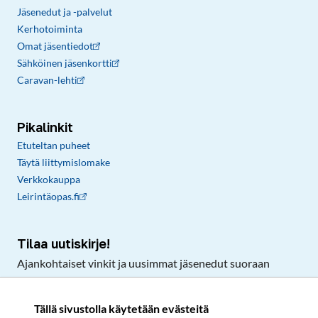
Jäsenedut ja -palvelut
Kerhotoiminta
Omat jäsentiedot
Sähköinen jäsenkortti
Caravan-lehti
Pikalinkit
Etuteltan puheet
Täytä liittymislomake
Verkkokauppa
Leirintäopas.fi
Tilaa uutiskirje!
Ajankohtaiset vinkit ja uusimmat jäsenedut suoraan
sähköpostiisi.
Tällä sivustolla käytetään evästeitä