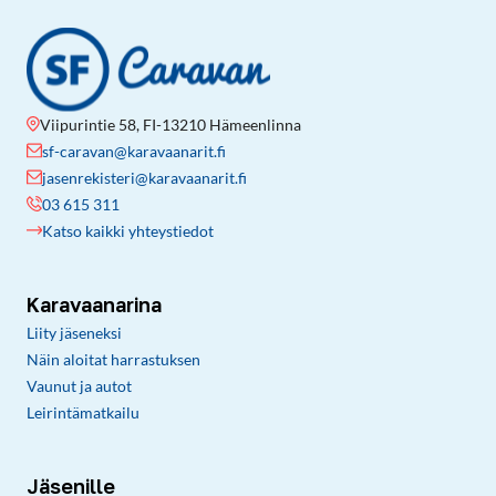
Viipurintie 58, FI-13210 Hämeenlinna
sf-caravan@karavaanarit.fi
jasenrekisteri@karavaanarit.fi
03 615 311
Katso kaikki yhteystiedot
Karavaanarina
Liity jäseneksi
Näin aloitat harrastuksen
Vaunut ja autot
Leirintämatkailu
Jäsenille