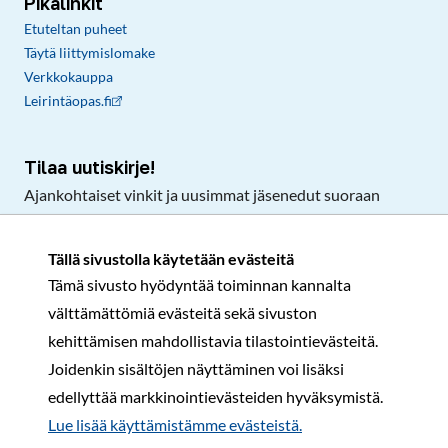
Pikalinkit
Etuteltan puheet
Täytä liittymislomake
Verkkokauppa
Leirintäopas.fi
Tilaa uutiskirje!
Ajankohtaiset vinkit ja uusimmat jäsenedut suoraan
sähköpostiisi.
Tällä sivustolla käytetään evästeitä
Tämä sivusto hyödyntää toiminnan kannalta
Tilaa
välttämättömiä evästeitä sekä sivuston
Facebook
Instagram
LinkedIn
YouTube
TikTok
kehittämisen mahdollistavia tilastointievästeitä.
Joidenkin sisältöjen näyttäminen voi lisäksi
edellyttää markkinointievästeiden hyväksymistä.
Rekisteri- ja tietosuojaseloste
Sopimusehdot
Lue lisää käyttämistämme evästeistä.​​​​​​