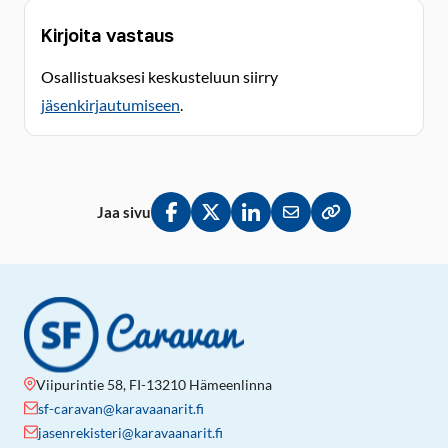
Kirjoita vastaus
Osallistuaksesi keskusteluun siirry
jäsenkirjautumiseen
.
Jaa sivu
Jaa Facebookissa
Jaa Twitterissä
Jaa LinkedInissä
Jaa sähköpostitse
Kopioi linkki lei
Viipurintie 58, FI-13210 Hämeenlinna
sf-caravan@karavaanarit.fi
jasenrekisteri@karavaanarit.fi