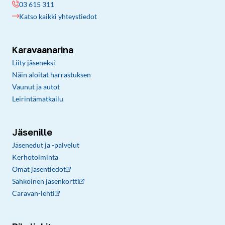
03 615 311
Katso kaikki yhteystiedot
Karavaanarina
Liity jäseneksi
Näin aloitat harrastuksen
Vaunut ja autot
Leirintämatkailu
Jäsenille
Jäsenedut ja -palvelut
Kerhotoiminta
Omat jäsentiedot
Sähköinen jäsenkortti
Caravan-lehti