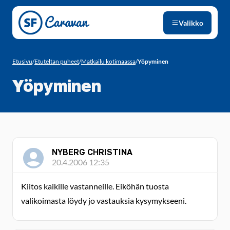
Siirry sivun sisältöön
Valikko
Etusivu
/
Etuteltan puheet
/
Matkailu kotimaassa
/
Yöpyminen
Yöpyminen
NYBERG CHRISTINA
20.4.2006 12:35
Kiitos kaikille vastanneille. Eiköhän tuosta
valikoimasta löydy jo vastauksia kysymykseeni.