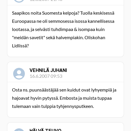
Saapikos noita Suomesta kelpoja? Tuolla keskisessä
Euroopassa ne oli semmosessa isossa kannellisessa
lootassa, ja selvästi tuhdimpaa & isompaa kuin
"meidän savetit" sekä halvempiakin. Oliskohan
Lidlissä?
VEHNILÄ JUHANI
16.6.2007 09:53
Osta ns. puunsäästäjää sen kuidut ovat lyhyempiä ja
hajoavat hyvin pytyssä. Embosta ja muista tuppaa
tulemaan vain tulppia tyhjennysputkeen.
HÄLVÄ TEUVO