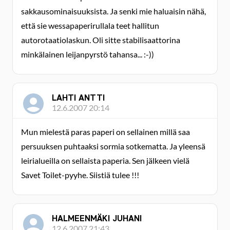
sakkausominaisuuksista. Ja senki mie haluaisin nähä,
että sie wessapaperirullala teet hallitun
autorotaatiolaskun. Oli sitte stabilisaattorina
minkälainen leijanpyrstö tahansa... :-))
LAHTI ANTTI
12.6.2007 20:14
Mun mielestä paras paperi on sellainen millä saa
persuuksen puhtaaksi sormia sotkematta. Ja yleensä
leirialueilla on sellaista paperia. Sen jälkeen vielä
Savet Toilet-pyyhe. Siistiä tulee !!!
HALMEENMÄKI JUHANI
12.6.2007 21:43