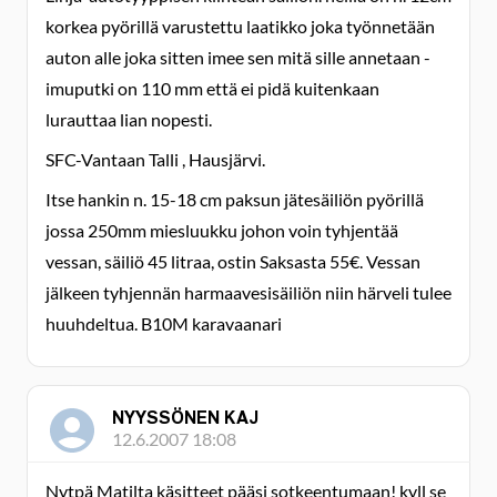
korkea pyörillä varustettu laatikko joka työnnetään
auton alle joka sitten imee sen mitä sille annetaan -
imuputki on 110 mm että ei pidä kuitenkaan
lurauttaa lian nopesti.
SFC-Vantaan Talli , Hausjärvi.
Itse hankin n. 15-18 cm paksun jätesäiliön pyörillä
jossa 250mm miesluukku johon voin tyhjentää
vessan, säiliö 45 litraa, ostin Saksasta 55€. Vessan
jälkeen tyhjennän harmaavesisäiliön niin härveli tulee
huuhdeltua. B10M karavaanari
NYYSSÖNEN KAJ
12.6.2007 18:08
Nytpä Matilta käsitteet pääsi sotkeentumaan! kyll se