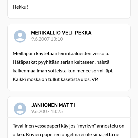
Hekku!
MERIKALLIO VELI-PEKKA
9.6.2007 13:10
Meilläpäin käytetään leirintäalueiden vessoja.
Hätäpaskat pyyhitään serlan keltaseen, näistä
kaikenmaailman softeista kun menee sormi läpi.
Kaikki moska on tullut kasetista ulos. VP.
JANHONEN MATTI
9.6.2007 18:25
Tavallinen vessapaperi käy jos "myrkyn" annostelu on
oikea. Kovien paperien ongelma ei ole siinä, että ne