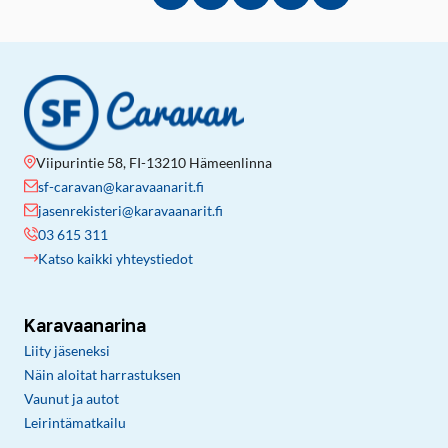
Jaa Facebookissa
Jaa Twitterissä
Jaa LinkedInissä
Jaa sähköpostitse
Kopioi linkki lei
Viipurintie 58, FI-13210 Hämeenlinna
sf-caravan@karavaanarit.fi
jasenrekisteri@karavaanarit.fi
03 615 311
Katso kaikki yhteystiedot
Karavaanarina
Liity jäseneksi
Näin aloitat harrastuksen
Vaunut ja autot
Leirintämatkailu