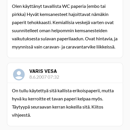
Olen käyttänyt tavallista WC paperia (embo tai
pirkka) Hyvät kemsanesteet hajoittavat nämäkin
paperit tehokkaasti. Kemiallisia veskejä varten ovat
suunnitelleet oman helpommin kemsanesteiden
vaikutuksesta sulavan paperilaadun. Ovat hintavia, ja
myynnissä vain caravan- ja caravantarvike liikkeissä.
VARIS VESA
8.6.2007 07:32
On tullu käytettyä sitä kallista erikoispaperii, mutta
hyvä ku kerroitte et tavan paperi kelpaa myös.
Täytyypä seuraavan kerran kokeilla sitä. Kiitos
vihjeestä.