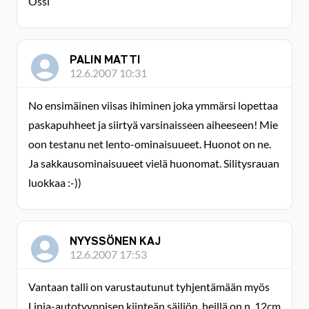
Ossi
PALIN MATTI
12.6.2007 10:31
No ensimäinen viisas ihiminen joka ymmärsi lopettaa
paskapuhheet ja siirtyä varsinaisseen aiheeseen! Mie
oon testanu net lento-ominaisuueet. Huonot on ne.
Ja sakkausominaisuueet vielä huonomat. Silitysrauan
luokkaa :-))
NYYSSÖNEN KAJ
12.6.2007 17:53
Vantaan talli on varustautunut tyhjentämään myös
Linja-autotyyppisen kiinteän säiliön. heillä on n. 12cm