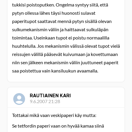
tukkisi poistoputken. Ongelma syntyy siitä, että
pytyn ollessa lähes täysi huonosti sulavat
paperitupot saattavat mennä pytyn sisällä olevan
sulkumekanismin väliin ja haittaavat sulkuläpän
toimintaa. Useinkaan tupot ei poistu normaalilla
huuhtelulla. Jos mekanismin välissä olevat tupot vielä
reissujen välillä pääsevät kuivumaan ja kovettumaan
niin sen jälkeen mekanismin väliin juuttuneet paperit
saa poistettua vain kansiluukun avaamalla.
RAUTIAINEN KARI
9.6.2007 21:28
Tottakai mikä vaan veskipaperi käy mutta:
Se tetfordin paperi vaan on hyvää kamaa siinä