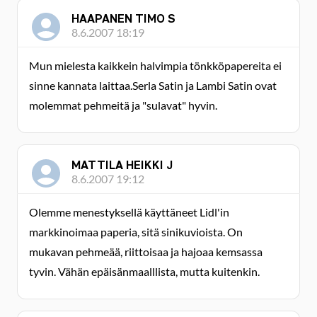
HAAPANEN TIMO S
8.6.2007 18:19
Mun mielesta kaikkein halvimpia tönkköpapereita ei
sinne kannata laittaa.Serla Satin ja Lambi Satin ovat
molemmat pehmeitä ja "sulavat" hyvin.
MATTILA HEIKKI J
8.6.2007 19:12
Olemme menestyksellä käyttäneet Lidl'in
markkinoimaa paperia, sitä sinikuvioista. On
mukavan pehmeää, riittoisaa ja hajoaa kemsassa
tyvin. Vähän epäisänmaalllista, mutta kuitenkin.