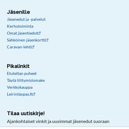
Jäsenille
Jäsenedut ja -palvelut
Kerhotoiminta
Omat jäsentiedot
Sähköinen jäsenkortti
Caravan-lehti
Pikalinkit
Etuteltan puheet
Täytä liittymislomake
Verkkokauppa
Leirintäopas.fi
Tilaa uutiskirje!
Ajankohtaiset vinkit ja uusimmat jäsenedut suoraan