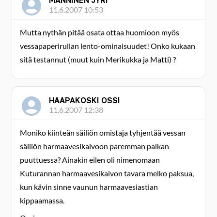
MANNINEN JYRI
11.6.2007 10:53
Mutta nythän pitää osata ottaa huomioon myös
vessapaperirullan lento-ominaisuudet! Onko kukaan
sitä testannut (muut kuin Merikukka ja Matti) ?
HAAPAKOSKI OSSI
11.6.2007 12:38
Moniko kiinteän säiliön omistaja tyhjentää vessan
säiliön harmaavesikaivoon paremman paikan
puuttuessa? Ainakin eilen oli nimenomaan
Kuturannan harmaavesikaivon tavara melko paksua,
kun kävin sinne vaunun harmaavesiastian
kippaamassa.