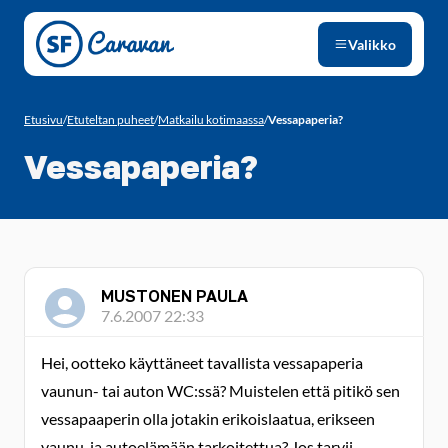
Siirry sivun sisältöön
Valikko
Etusivu
/
Etuteltan puheet
/
Matkailu kotimaassa
/
Vessapaperia?
Vessapaperia?
MUSTONEN PAULA
7.6.2007 22:33
Hei, ootteko käyttäneet tavallista vessapaperia
vaunun- tai auton WC:ssä? Muistelen että pitikö sen
vessapaaperin olla jotakin erikoislaatua, erikseen
vaunu-ja autoelämään tarkoitettua? Jos tarvii