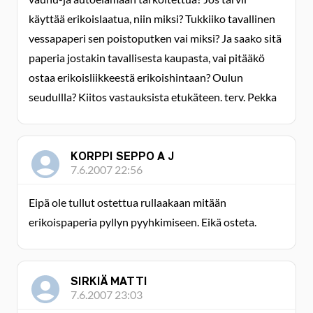
käyttää erikoislaatua, niin miksi? Tukkiiko tavallinen
vessapaperi sen poistoputken vai miksi? Ja saako sitä
paperia jostakin tavallisesta kaupasta, vai pitääkö
ostaa erikoisliikkeestä erikoishintaan? Oulun
seudullla? Kiitos vastauksista etukäteen. terv. Pekka
KORPPI SEPPO A J
7.6.2007 22:56
Eipä ole tullut ostettua rullaakaan mitään
erikoispaperia pyllyn pyyhkimiseen. Eikä osteta.
SIRKIÄ MATTI
7.6.2007 23:03