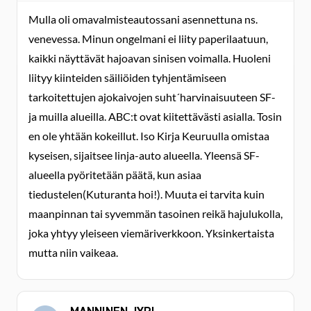
Mulla oli omavalmisteautossani asennettuna ns.
venevessa. Minun ongelmani ei liity paperilaatuun,
kaikki näyttävät hajoavan sinisen voimalla. Huoleni
liityy kiinteiden säiliöiden tyhjentämiseen
tarkoitettujen ajokaivojen suht´harvinaisuuteen SF-
ja muilla alueilla. ABC:t ovat kiitettävästi asialla. Tosin
en ole yhtään kokeillut. Iso Kirja Keuruulla omistaa
kyseisen, sijaitsee linja-auto alueella. Yleensä SF-
alueella pyöritetään päätä, kun asiaa
tiedustelen(Kuturanta hoi!). Muuta ei tarvita kuin
maanpinnan tai syvemmän tasoinen reikä hajulukolla,
joka yhtyy yleiseen viemäriverkkoon. Yksinkertaista
mutta niin vaikeaa.