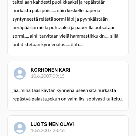
taitellaan kahdesti puolikkaaksi ja repäistään
nurkasta pala pois...... näin keskelle paperia
syntyneestä reiästä sormi läpi ja pyyhkäistään
peräpää sormella puhtaaksi ja paperilla putsataan
sormi..... ainii tarvitaan vielä hammastikkukin..... sillä
puhdistetaan kynnenalus..... öhh....
KORHONEN KARI
10.6.2007 09:15
jaa..minä taas käytän kynnenaluseen sitä nurkasta
repästyä palasta,sekun on valmiiksi sopivasti taiteltu.
LUOTSINEN OLAVI
10.6.2007 23:46