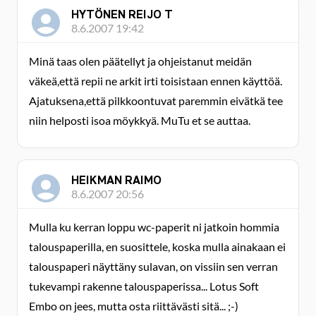
HYTÖNEN REIJO T
8.6.2007 19:42
Minä taas olen päätellyt ja ohjeistanut meidän
väkeä,että repii ne arkit irti toisistaan ennen käyttöä.
Ajatuksena,että pilkkoontuvat paremmin eivätkä tee
niin helposti isoa möykkyä. MuTu et se auttaa.
HEIKMAN RAIMO
8.6.2007 20:56
Mulla ku kerran loppu wc-paperit ni jatkoin hommia
talouspaperilla, en suosittele, koska mulla ainakaan ei
talouspaperi näyttäny sulavan, on vissiin sen verran
tukevampi rakenne talouspaperissa... Lotus Soft
Embo on jees, mutta osta riittävästi sitä... ;-)