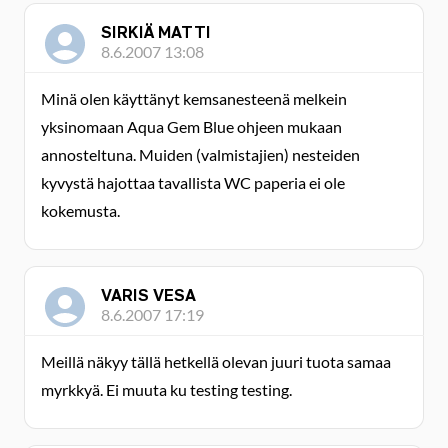
SIRKIÄ MATTI
8.6.2007 13:08
Minä olen käyttänyt kemsanesteenä melkein
yksinomaan Aqua Gem Blue ohjeen mukaan
annosteltuna. Muiden (valmistajien) nesteiden
kyvystä hajottaa tavallista WC paperia ei ole
kokemusta.
VARIS VESA
8.6.2007 17:19
Meillä näkyy tällä hetkellä olevan juuri tuota samaa
myrkkyä. Ei muuta ku testing testing.