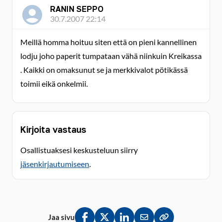
RANIN SEPPO
30.7.2007 22:14
Meillä homma hoituu siten että on pieni kannellinen
lodju joho paperit tumpataan vähä niinkuin Kreikassa
. Kaikki on omaksunut se ja merkkivalot pötikässä
toimii eikä onkelmii.
Kirjoita vastaus
Osallistuaksesi keskusteluun siirry
jäsenkirjautumiseen
.
Jaa sivu