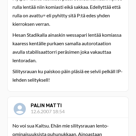
rulla lentää niin komiasti eikä sakkaa. Edellyttää että
rulla on avattu= eli pyhitty sitä P:tä edes yhden
kierroksen verran.
Hesan Stadikalla ainaskin wessapari lentää komiassa
kaaress kentälle purkaen samalla autorotaation
avulla stabilisaattorri peräsimen joka vakauttaa
lentoradan.
Silitysrauan ku paiskoo päin pläsiä ee selvii pelkäll IP-
lehden selityksell!
PALIN MATTI
12.6.2007 18:54
No voi sua Kaitsu. Ehän mie silitysrauan lento-
ominaisuuksista puhunukkaan. Ainoastaan