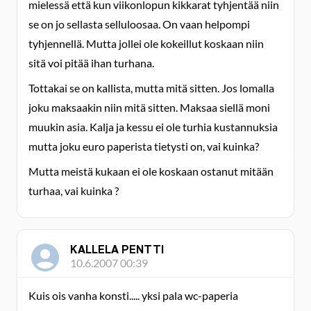
mielessä että kun viikonlopun kikkarat tyhjentää niin
se on jo sellasta selluloosaa. On vaan helpompi
tyhjennellä. Mutta jollei ole kokeillut koskaan niin
sitä voi pitää ihan turhana.
Tottakai se on kallista, mutta mitä sitten. Jos lomalla
joku maksaakin niin mitä sitten. Maksaa siellä moni
muukin asia. Kalja ja kessu ei ole turhia kustannuksia
mutta joku euro paperista tietysti on, vai kuinka?
Mutta meistä kukaan ei ole koskaan ostanut mitään
turhaa, vai kuinka ?
KALLELA PENTTI
10.6.2007 00:39
Kuis ois vanha konsti..... yksi pala wc-paperia