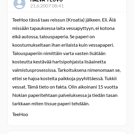
21.6.2007 08:41
TeeHoo tässä taas reissun (Kroatia) jälkeen. Eli. Älä
missään tapauksessa laita vessapyttyyn, ei kotona
eikä autossa, talouspaperia. Se paperi on
koostumukseltaan ihan erilaista kuin vessapaperi.
Talouspaperiin nimittäin varta vasten lisätään
kosteutta kestävää hartsipohjaista lisäainetta
valmistusprosessissa. Tarkoituksena nimenomaan se,
ettei se hajoa kosteita paikkoja pyyhittäessä. Tukkii
vessat. Tämä tieto on fakta. Olin aikoinani 15 vuotta
Nokian paperitehtaan palveluksessa ja tiedän tasan
tarkkaan miten tissue paperi tehdään.
TeeHoo