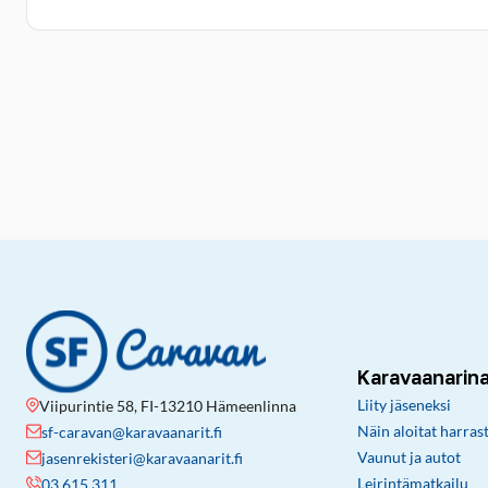
Karavaanarin
Liity jäseneksi
Viipurintie 58, FI-13210 Hämeenlinna
Näin aloitat harras
sf-caravan@karavaanarit.fi
Vaunut ja autot
jasenrekisteri@karavaanarit.fi
Leirintämatkailu
03 615 311