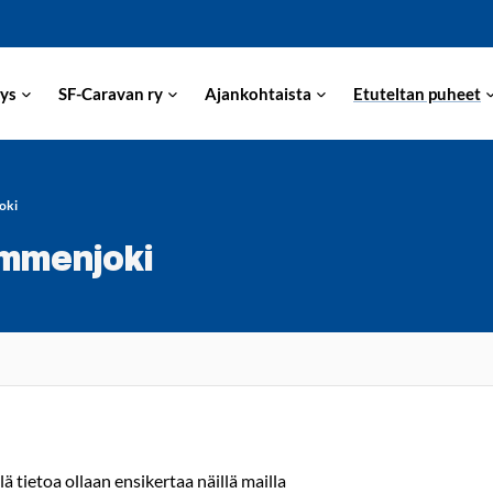
ys
SF-Caravan ry
Ajankohtaista
Etuteltan puheet
oki
emmenjoki
ä tietoa ollaan ensikertaa näillä mailla