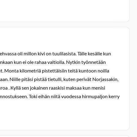
vassa oli millon kivi on tuulilasista. Tälle kesälle kun
aankaan kun ei ole rahaa valtiolla. Nytkin työnnetään
. Monta kilometriä pistettäisiin teitä kuntoon noilla
n. Niille pitäsi pistää tietulli, kuten perivät Norjassakin,
uroa . Kyllä sen jokainen raaskisi maksaa kun menisi
unnostukseen. Toki eihän niitä vuodessa hirmupaljon kerry