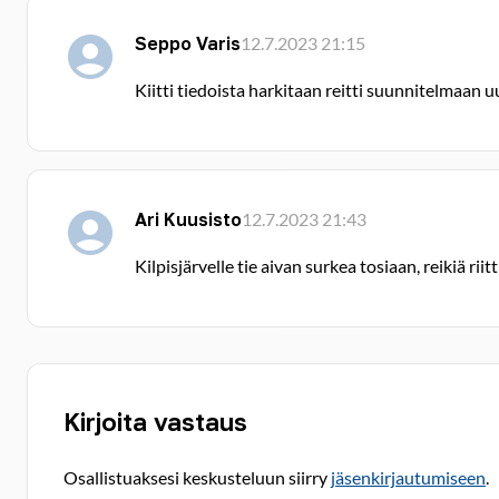
Seppo Varis
12.7.2023 21:15
Kiitti tiedoista harkitaan reitti suunnitelmaan 
Ari Kuusisto
12.7.2023 21:43
Kilpisjärvelle tie aivan surkea tosiaan, reikiä riitti
Kirjoita vastaus
Osallistuaksesi keskusteluun siirry
jäsenkirjautumiseen
.