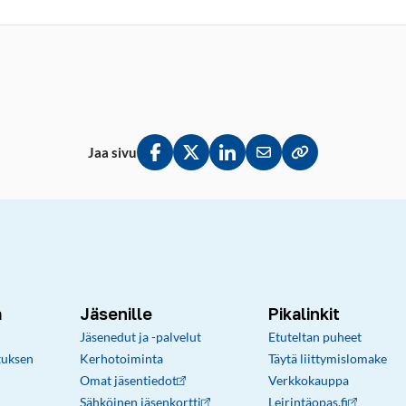
Jaa sivu
Jaa Facebookissa
Jaa Twitterissä
Jaa LinkedInissä
Jaa sähköpostitse
Kopioi linkki lei
a
Jäsenille
Pikalinkit
Jäsenedut ja -palvelut
Etuteltan puheet
tuksen
Kerhotoiminta
Täytä liittymislomake
Omat jäsentiedot
Verkkokauppa
Sähköinen jäsenkortti
Leirintäopas.fi