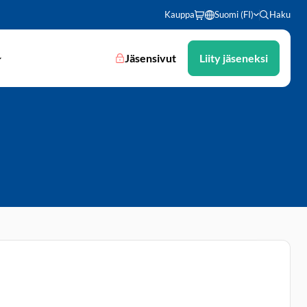
Kauppa
Suomi (FI)
Haku
Jäsensivut
Liity jäseneksi