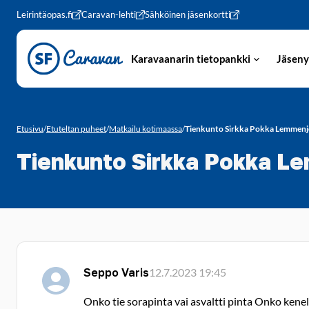
Siirry sivun sisältöön
Leirintäopas.fi
Caravan-lehti
Sähköinen jäsenkortti
Karavaanarin tietopankki
Jäseny
Etusivu
/
Etuteltan puheet
/
Matkailu kotimaassa
/
Tienkunto Sirkka Pokka Lemmenj
Tienkunto Sirkka Pokka L
Seppo Varis
12.7.2023 19:45
Onko tie sorapinta vai asvaltti pinta Onko kenell