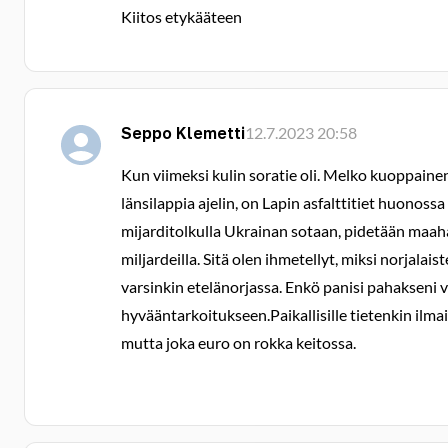
Kiitos etykääteen
Seppo Klemetti
12.7.2023 20:58
Kun viimeksi kulin soratie oli. Melko kuoppainen s
länsilappia ajelin, on Lapin asfalttitiet huonoss
mijarditolkulla Ukrainan sotaan, pidetään maaha
miljardeilla. Sitä olen ihmetellyt, miksi norjalai
varsinkin etelänorjassa. Enkö panisi pahakseni va
hyvääntarkoitukseen.Paikallisille tietenkin ilm
mutta joka euro on rokka keitossa.