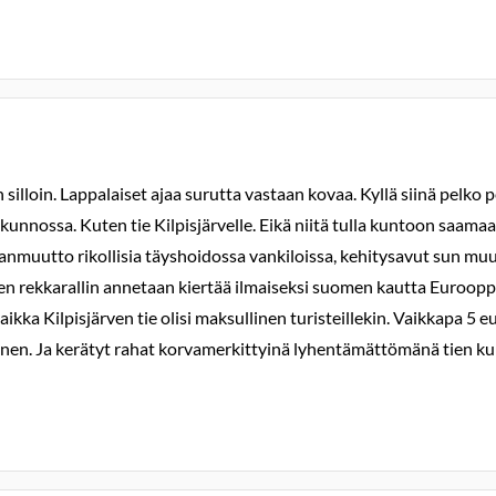
illoin. Lappalaiset ajaa surutta vastaan kovaa. Kyllä siinä pelko peh
a kunnossa. Kuten tie Kilpisjärvelle. Eikä niitä tulla kuntoon saam
nmuutto rikollisia täyshoidossa vankiloissa, kehitysavut sun muut
sten rekkarallin annetaan kiertää ilmaiseksi suomen kautta Eurooppaa
ikka Kilpisjärven tie olisi maksullinen turisteillekin. Vaikkapa 5 e
ainen. Ja kerätyt rahat korvamerkittyinä lyhentämättömänä tien k